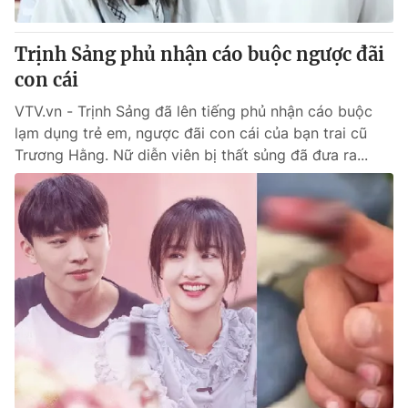
Giấy phép hoạt động báo in và báo điện tử số 483/GP-BTTTT
cấp ngày 29/12/2023
Trịnh Sảng phủ nhận cáo buộc ngược đãi
Tổng Biên tập:
Vũ Thanh Thủy
con cái
Phó Tổng Biên tập:
Nguyễn Thị Mỹ Hạnh, Phạm Quốc Thắng,
Nguyễn Trọng Ninh
VTV.vn - Trịnh Sảng đã lên tiếng phủ nhận cáo buộc
Tổng đài VTV:
024.38 355 931 - 024.38 355 932
lạm dụng trẻ em, ngược đãi con cái của bạn trai cũ
Ðiện thoại Thời báo VTV:
024.66 897 897
Trương Hằng. Nữ diễn viên bị thất sủng đã đưa ra...
Email:
toasoan@vtv.vn
Liên hệ quảng cáo:
024-7300.7108