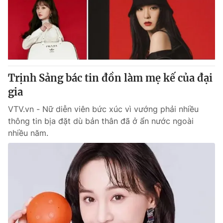
Tin tức
Kinh tế
Thế giới đó đây
Tài chính
Dữ liệu và đời sống
Câu chuyện quốc tế
Thị trường
Trịnh Sảng bác tin đồn làm mẹ kế của đại
Truyền hình
Góc doanh nghiệp
gia
Phim VTV
Giải trí
VTV.vn - Nữ diễn viên bức xúc vì vướng phải nhiều
Hậu trường
thông tin bịa đặt dù bản thân đã ở ẩn nước ngoài
Điện ảnh
nhiều năm.
Đời sống
Nhân vật
Âm nhạc
Du lịch
Khán giả
Giáo dục
Sao
Làm đẹp
Giải sao mai
Tuyển sinh
Công nghệ
Chất lượng cuộc sống
Học trực tuyến
Hitech Công nghệ tương lai