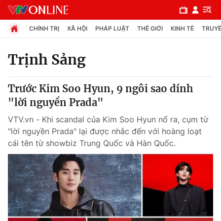
CHÍNH TRỊ
XÃ HỘI
PHÁP LUẬT
THẾ GIỚI
KINH TẾ
TRUYỀ
Trịnh Sảng
Chuyên mục
Trước Kim Soo Hyun, 9 ngôi sao dính
Chính trị
"lời nguyền Prada"
VTV.vn - Khi scandal của Kim Soo Hyun nổ ra, cụm từ
Xã hội
"lời nguyền Prada" lại được nhắc đến với hoàng loạt
cái tên từ showbiz Trung Quốc và Hàn Quốc.
Pháp luật
Y tế
Thế giới