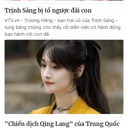
Trịnh Sảng bị tố ngược đãi con
® Cấm sao chép dưới mọi hình thức nếu không có sự chấp
VTV.vn - Trương Hằng - bạn trai cũ của Trịnh Sảng -
thuận bằng văn bản. Ghi rõ nguồn VTV.vn khi phát hành lại
tung bằng chứng cho thấy nữ diễn viên có hành động
thông tin từ website này.
bạo hành với con đẻ.
"Chiến dịch Qing Lang" của Trung Quốc