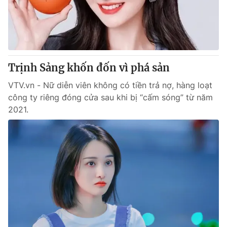
Giao lưu trực tuyến
Sản phẩm
Lịch phát sóng
Thị trường
Tư vấn
Trịnh Sảng khốn đốn vì phá sản
Chuyên mục khác
Emagazine
VTV.vn - Nữ diễn viên không có tiền trả nợ, hàng loạt
Podcast
công ty riêng đóng cửa sau khi bị “cấm sóng” từ năm
2021.
Photo
Infographic
Video
Shorts video
VTV Money
VTV Thể thao
VTV Sức khoẻ
Bất động sản