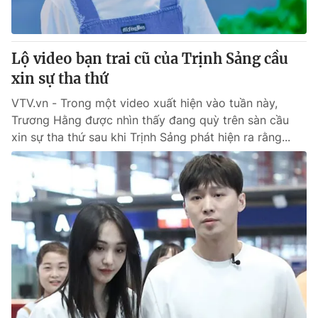
Thị trường 24h
Tấm lòng Việt
VTV4
Vươn mình bằng AI
Lộ video bạn trai cũ của Trịnh Sảng cầu
xin sự tha thứ
VTV9
VTV8
VTV.vn - Trong một video xuất hiện vào tuần này,
Trương Hằng được nhìn thấy đang quỳ trên sàn cầu
Liên hệ tòa soạn
English
xin sự tha thứ sau khi Trịnh Sảng phát hiện ra rằng...
THỜI BÁO VTV
Theo dõi báo trên
Cơ quan chủ quản:
Đài Truyền hình Việt Nam
Cơ quan báo chí:
Thời báo VTV