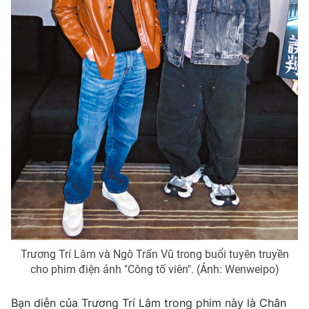
Photo
Infographic
Video
Shorts video
VTV Money
VTV Thể thao
VTV Sức khoẻ
Bất động sản
Thị trường 24h
Tấm lòng Việt
VTV4
Vươn mình bằng AI
Trương Trí Lâm và Ngô Trấn Vũ trong buổi tuyên truyền
VTV9
VTV8
cho phim điện ảnh "Công tố viên". (Ảnh: Wenweipo)
Liên hệ tòa soạn
English
Bạn diễn của Trương Trí Lâm trong phim này là Chân