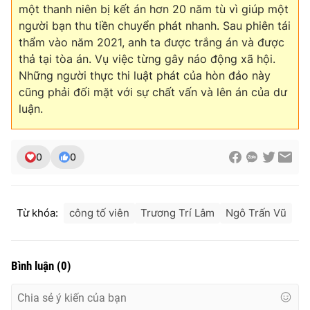
Ðiện thoại Thời báo VTV:
024.66 897 897
một thanh niên bị kết án hơn 20 năm tù vì giúp một
người bạn thu tiền chuyển phát nhanh. Sau phiên tái
Email:
toasoan@vtv.vn
thẩm vào năm 2021, anh ta được trắng án và được
Liên hệ quảng cáo:
024-7300.7108
thả tại tòa án. Vụ việc từng gây náo động xã hội.
Những người thực thi luật phát của hòn đảo này
cũng phải đối mặt với sự chất vấn và lên án của dư
luận.
0
0
Từ khóa:
công tố viên
Trương Trí Lâm
Ngô Trấn Vũ
® Cấm sao chép dưới mọi hình thức nếu không có sự chấp
thuận bằng văn bản. Ghi rõ nguồn VTV.vn khi phát hành lại
Bình luận
(
0
)
thông tin từ website này.