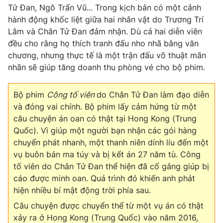
Tử Đan, Ngô Trấn Vũ... Trong kịch bản có một cảnh
hành động khốc liệt giữa hai nhân vật do Trương Trí
Lâm và Chân Tử Đan đảm nhận. Dù cả hai diễn viên
đều cho rằng họ thích tranh đấu nho nhã bằng văn
THỜI BÁO VTV
chương, nhưng thực tế là một trận đấu võ thuật mãn
nhãn sẽ giúp tăng doanh thu phòng vé cho bộ phim.
Bộ phim
Công tố viên
do Chân Tử Đan làm đạo diễn
Theo dõi báo trên
và đóng vai chính. Bộ phim lấy cảm hứng từ một
câu chuyện án oan có thật tại Hong Kong (Trung
Cơ quan chủ quản:
Đài Truyền hình Việt Nam
Quốc). Vì giúp một người bạn nhận các gói hàng
Cơ quan báo chí:
Thời báo VTV
chuyển phát nhanh, một thanh niên dính líu đến một
Giấy phép hoạt động báo in và báo điện tử số 483/GP-BTTTT
vụ buôn bán ma túy và bị kết án 27 năm tù. Công
cấp ngày 29/12/2023
tố viên do Chân Tử Đan thể hiện đã cố gắng giúp bị
Tổng Biên tập:
Vũ Thanh Thủy
cáo được minh oan. Quá trình đó khiến anh phát
hiện nhiều bí mật động trời phía sau.
Phó Tổng Biên tập:
Nguyễn Thị Mỹ Hạnh, Phạm Quốc Thắng,
Nguyễn Trọng Ninh
Câu chuyện được chuyển thể từ một vụ án có thật
Tổng đài VTV:
024.38 355 931 - 024.38 355 932
xảy ra ở Hong Kong (Trung Quốc) vào năm 2016,