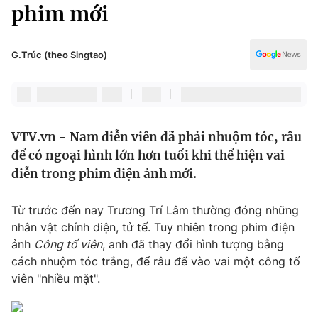
Chính trị
phim mới
Truyền hình
Văn hóa - Giải trí
Xã hội
Y tế
G.Trúc (theo Singtao)
Đời sống
Pháp luật
Công nghệ
Giáo dục
Y tế
VTV.vn - Nam diễn viên đã phải nhuộm tóc, râu
để có ngoại hình lớn hơn tuổi khi thể hiện vai
Thế giới
diễn trong phim điện ảnh mới.
Tin tức
Kinh tế
Từ trước đến nay Trương Trí Lâm thường đóng những
Thế giới đó đây
nhân vật chính diện, tử tế. Tuy nhiên trong phim điện
Tài chính
ảnh
Công tố viên
, anh đã thay đổi hình tượng bằng
Dữ liệu và đời sống
Câu chuyện quốc tế
cách nhuộm tóc trắng, để râu để vào vai một công tố
Thị trường
viên "nhiều mặt".
Truyền hình
Góc doanh nghiệp