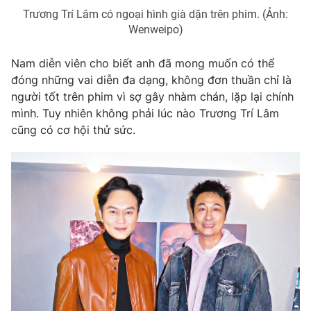
Phim VTV
Giải trí
Trương Trí Lâm có ngoại hình già dặn trên phim. (Ảnh:
Wenweipo)
Hậu trường
Điện ảnh
Đời sống
Nhân vật
Nam diễn viên cho biết anh đã mong muốn có thể
Âm nhạc
đóng những vai diễn đa dạng, không đơn thuần chỉ là
Du lịch
Khán giả
Giáo dục
người tốt trên phim vì sợ gây nhàm chán, lặp lại chính
Sao
Làm đẹp
mình. Tuy nhiên không phải lúc nào Trương Trí Lâm
Giải sao mai
Tuyển sinh
cũng có cơ hội thử sức.
Công nghệ
Chất lượng cuộc sống
Học trực tuyến
Hitech Công nghệ tương lai
Giao lưu trực tuyến
Sản phẩm
Lịch phát sóng
Thị trường
Tư vấn
Chuyên mục khác
Emagazine
Podcast