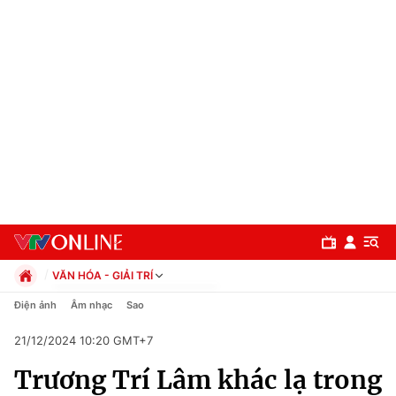
VĂN HÓA - GIẢI TRÍ
Chính trị
Điện ảnh
Âm nhạc
Sao
Xã hội
21/12/2024 10:20 GMT+7
Pháp luật
Chuyên mục
Kinh tế
Trương Trí Lâm khác lạ trong
Thể thao