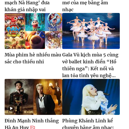
mạch Nà Hang' đưa
mơ của mẹ bằng âm
khán giả nhập vai
nhạc
Mùa phim hè nhiều màu
Gala Vũ kịch mùa 5 cùng
sắc cho thiếu nhi
vở ballet kinh điển “Hồ
thiên nga”: Kết nối và
lan tỏa tình yêu nghệ...
Đinh Mạnh Ninh thắng
Phùng Khánh Linh kể
Hà An Huy
chuyện bằng âm nhạc: