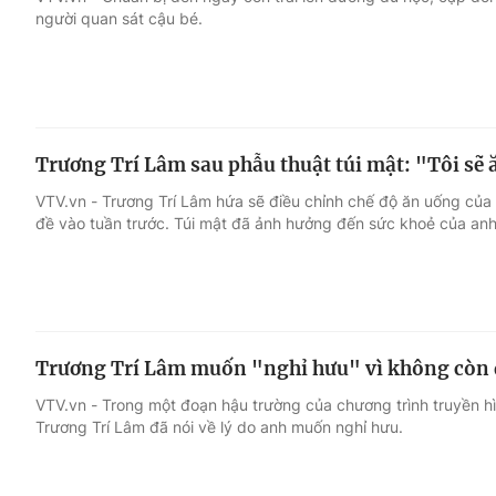
người quan sát cậu bé.
Giải trí
Đời sống
Điện ảnh
Du lịch
Trương Trí Lâm sau phẫu thuật túi mật: "Tôi sẽ 
Âm nhạc
Làm đẹp
VTV.vn - Trương Trí Lâm hứa sẽ điều chỉnh chế độ ăn uống của
đề vào tuần trước. Túi mật đã ảnh hưởng đến sức khoẻ của an
Sao
Chất lượng cuộc sốn
Trương Trí Lâm muốn "nghỉ hưu" vì không còn
VTV.vn - Trong một đoạn hậu trường của chương trình truyền hì
Trương Trí Lâm đã nói về lý do anh muốn nghỉ hưu.