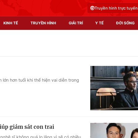
Truyền hình trực tuyến
KINH TẾ
TRUYỀN HÌNH
GIẢI TRÍ
Y TẾ
ĐỜI SỐNG
Pháp luật
Y tế
Truyền hình
Multimedia
Phim VTV
Video
lớn hơn tuổi khi thể hiện vai diễn trong
Hậu trường
Shorts video
Nhân vật
Podcast
Khán giả
EMagazine
Giải sao mai
Photo
úp giám sát con trai
Infographic
nghệ sĩ không quá lo lắng vì sẽ có nhiều