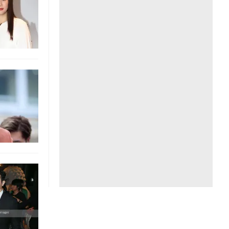
Liên hệ toà soạn
hệ tương lai