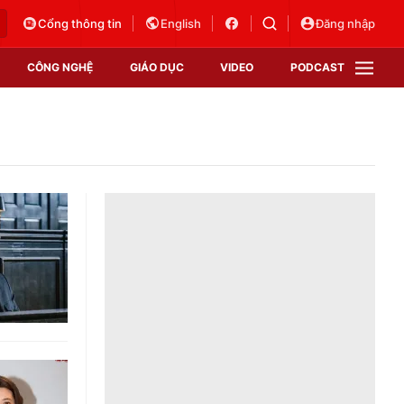
Cổng thông tin
English
Đăng nhập
CÔNG NGHỆ
GIÁO DỤC
VIDEO
PODCAST
VTV Money
VTV Thể thao
VTV Sức khoẻ
Bất động sản
Thị trường 24h
Tấm lòng Việt
Vươn mình bằng AI
VTV4
VTV8
VTV9
Lịch phát sóng
Giao lưu trực tuyến
Sự kiện