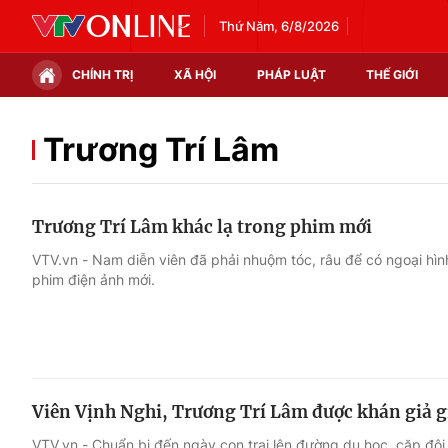
Thứ Năm, 6/8/2026
CHÍNH TRỊ
XÃ HỘI
PHÁP LUẬT
THẾ GIỚI
Chính trị
Xã hội
Trương Trí Lâm
Thế giới
Kinh tế
Trương Trí Lâm khác lạ trong phim mới
Tin tức
Tài chính
VTV.vn - Nam diễn viên đã phải nhuộm tóc, râu để có ngoại hình 
phim điện ảnh mới.
Thế giới đó đây
Thị trường
Câu chuyện quốc tế
Góc doanh nghiệp
Dữ liệu và đời sống
Viên Vịnh Nghi, Trương Trí Lâm được khán giả gi
VTV.vn - Chuẩn bị đến ngày con trai lên đường du học, cặp đôi 