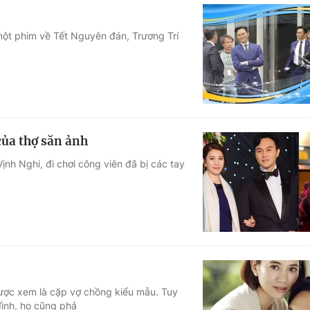
 một phim về Tết Nguyên đán, Trương Trí
của thợ săn ảnh
ịnh Nghi, đi chơi công viên đã bị các tay
 được xem là cặp vợ chồng kiểu mẫu. Tuy
đình, họ cũng phả