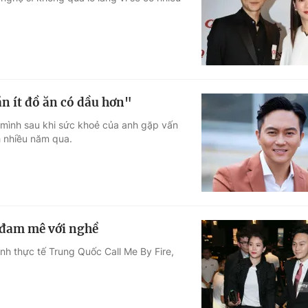
Góc ảnh
Giáo dục
Công nghệ
Tuyển sinh
Hitech Công ng
ăn ít đồ ăn có dầu hơn"
Học trực tuyến
Sản phẩm
 mình sau khi sức khoẻ của anh gặp vấn
h nhiều năm qua.
g
Thị trường
Tư vấn
 đam mê với nghề
nh thực tế Trung Quốc Call Me By Fire,