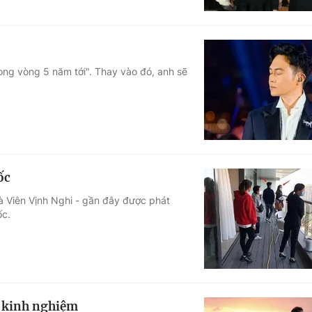
rong vòng 5 năm tới". Thay vào đó, anh sẽ
ốc
à Viên Vịnh Nghi - gần đây được phát
ốc.
ó kinh nghiệm