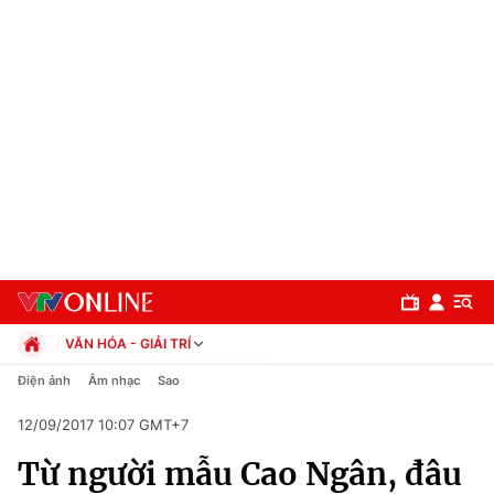
VĂN HÓA - GIẢI TRÍ
Chính trị
Điện ảnh
Âm nhạc
Sao
Xã hội
12/09/2017 10:07 GMT+7
Pháp luật
Chuyên mục
Kinh tế
Từ người mẫu Cao Ngân, đâu
Thể thao