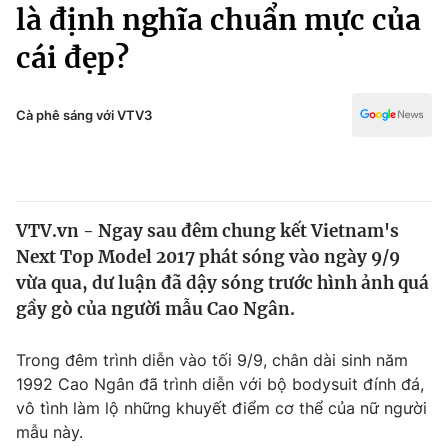
Chính trị
là định nghĩa chuẩn mực của
Truyền hình
cái đẹp?
Văn hóa - Giải trí
Xã hội
Y tế
Đời sống
Cà phê sáng với VTV3
Pháp luật
Công nghệ
Giáo dục
Y tế
VTV.vn - Ngay sau đêm chung kết Vietnam's
Thế giới
Next Top Model 2017 phát sóng vào ngày 9/9
Tin tức
vừa qua, dư luận đã dậy sóng trước hình ảnh quá
Kinh tế
gầy gò của người mẫu Cao Ngân.
Thế giới đó đây
Tài chính
Dữ liệu và đời sống
Câu chuyện quốc tế
Trong đêm trình diễn vào tối 9/9, chân dài sinh năm
Thị trường
1992 Cao Ngân đã trình diễn với bộ bodysuit đính đá,
vô tình làm lộ những khuyết điểm cơ thể của nữ người
Truyền hình
Góc doanh nghiệp
mẫu này.