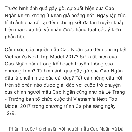
Phim VTV
Giải trí
Trước hình ảnh quá gầy gò, sự xuất hiện của Cao
Hậu trường
Ngân khiến không ít khán giả hoảng hốt. Ngay lập tức,
Điện ảnh
hình ảnh của cô tại đêm chung kết đã lan truyền khắp
Đời sống
Nhân vật
trên mạng xã hội và nhận được hàng loạt các ý kiến
Âm nhạc
Du lịch
phản hồi.
Khán giả
Giáo dục
Sao
Làm đẹp
Giải sao mai
Cảm xúc của người mẫu Cao Ngân sau đêm chung kết
Tuyển sinh
Vietnam's Next Top Model 2017? Sự xuất hiện của
Công nghệ
Chất lượng cuộc sống
Cao Ngân nằm trong kế hoạch truyền thông của
Học trực tuyến
Hitech Công nghệ tương lai
chương trình? Từ hình ảnh quá gầy gò của Cao Ngân,
Giao lưu trực tuyến
đâu là chuẩn mực của cái đẹp? Tất cả những câu hỏi
Sản phẩm
trên sẽ phần nào được giải đáp với cuộc trò chuyện
Lịch phát sóng
của chính người mẫu Cao Ngân cũng như bà Lê Trang
Thị trường
- Trưởng ban tổ chức cuộc thi Vietnam's Next Top
Tư vấn
Model 2017 trong chương trình Cà phê sáng ngày
12/9.
Chuyên mục khác
Emagazine
Podcast
Phần 1 cuộc trò chuyện với người mẫu Cao Ngân và bà