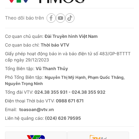
Theo dõi báo trên
Cơ quan chủ quản:
Đài Truyền hình Việt Nam
Cơ quan báo chí:
Thời báo VTV
Giấy phép hoạt động báo in và báo điện tử số 483/GP-BTTTT
cấp ngày 29/12/2023
Tổng Biên tập:
Vũ Thanh Thủy
Phó Tổng Biên tập:
Nguyễn Thị Mỹ Hạnh, Phạm Quốc Thắng,
Nguyễn Trọng Ninh
Tổng đài VTV:
024.38 355 931 - 024.38 355 932
Ðiện thoại Thời báo VTV:
0988 671 671
Email:
toasoan@vtv.vn
Liên hệ quảng cáo:
(024) 626 79595