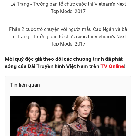
Lê Trang - Trưởng ban tổ chức cuộc thi Vietnam's Next
Photo
Infographic
Top Model 2017
Video
Shorts video
Phần 2 cuộc trò chuyện với người mẫu Cao Ngân và bà
Lê Trang - Trưởng ban tổ chức cuộc thi Vietnam's Next
Top Model 2017
VTV Money
VTV Thể thao
Mời quý độc giả theo dõi các chương trình đã phát
VTV Sức khoẻ
Bất động sản
sóng của Đài Truyền hình Việt Nam trên
TV Online
!
Thị trường 24h
Tấm lòng Việt
Tin liên quan
VTV4
Vươn mình bằng AI
VTV9
VTV8
Liên hệ tòa soạn
English