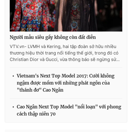
THỜI BÁO VTV
Người mẫu siêu gầy không còn đất diễn
VTV.vn- LVMH và Kering, hai tập đoàn sở hữu nhiều
thương hiệu thời trang nổi tiếng thế giới, trong đó có
Theo dõi báo trên
Christian Dior và Gucci, vừa thông báo sẽ ngừng sử...
Cơ quan chủ quản:
Đài Truyền hình Việt Nam
Vietnam's Next Top Model 2017: Cười không
Cơ quan báo chí:
Thời báo VTV
ngậm được mồm với những phát ngôn của
"thánh đơ" Cao Ngân
Giấy phép hoạt động báo in và báo điện tử số 483/GP-BTTTT
cấp ngày 29/12/2023
Tổng Biên tập:
Vũ Thanh Thủy
Cao Ngân Next Top Model "nổi loạn" với phong
Phó Tổng Biên tập:
Nguyễn Thị Mỹ Hạnh, Phạm Quốc Thắng,
cách thập niên 70
Nguyễn Trọng Ninh
Tổng đài VTV:
024.38 355 931 - 024.38 355 932