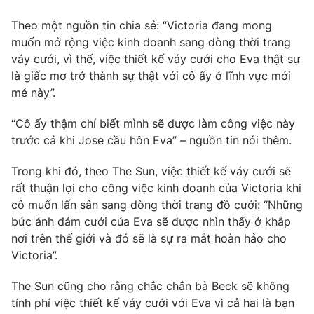
Phim VTV
Giải trí
Theo một nguồn tin chia sẻ: “Victoria đang mong
Hậu trường
muốn mở rộng việc kinh doanh sang dòng thời trang
Điện ảnh
Đời sống
váy cưới, vì thế, việc thiết kế váy cưới cho Eva thật sự
Nhân vật
Âm nhạc
là giấc mơ trở thành sự thật với cô ấy ở lĩnh vực mới
Du lịch
Khán giả
mẻ này”.
Giáo dục
Sao
Làm đẹp
Giải sao mai
“Cô ấy thậm chí biết mình sẽ được làm công việc này
Tuyển sinh
Công nghệ
trước cả khi Jose cầu hôn Eva” – nguồn tin nói thêm.
Chất lượng cuộc sống
Học trực tuyến
Hitech Công nghệ tương lai
Trong khi đó, theo The Sun, việc thiết kế váy cưới sẽ
Giao lưu trực tuyến
rất thuận lợi cho công việc kinh doanh của Victoria khi
Sản phẩm
cô muốn lấn sân sang dòng thời trang đồ cưới: “Những
Lịch phát sóng
bức ảnh đám cưới của Eva sẽ được nhìn thấy ở khắp
Thị trường
nơi trên thế giới và đó sẽ là sự ra mắt hoàn hảo cho
Tư vấn
Victoria”.
Chuyên mục khác
The Sun cũng cho rằng chắc chắn bà Beck sẽ không
Emagazine
Podcast
tính phí việc thiết kế váy cưới với Eva vì cả hai là bạn