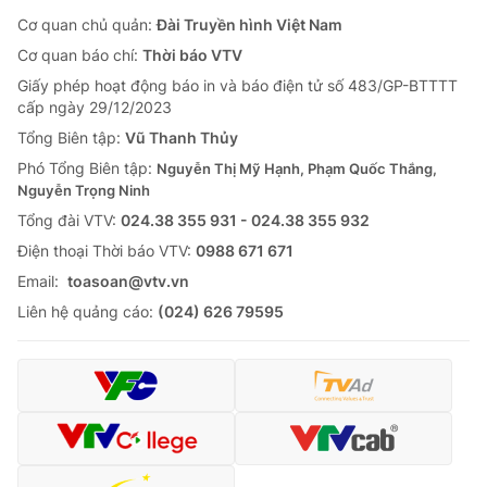
Cơ quan chủ quản:
Đài Truyền hình Việt Nam
Cơ quan báo chí:
Thời báo VTV
Giấy phép hoạt động báo in và báo điện tử số 483/GP-BTTTT
cấp ngày 29/12/2023
Tổng Biên tập:
Vũ Thanh Thủy
Phó Tổng Biên tập:
Nguyễn Thị Mỹ Hạnh, Phạm Quốc Thắng,
Nguyễn Trọng Ninh
Tổng đài VTV:
024.38 355 931 - 024.38 355 932
Ðiện thoại Thời báo VTV:
0988 671 671
Email:
toasoan@vtv.vn
Liên hệ quảng cáo:
(024) 626 79595