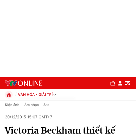
VĂN HÓA - GIẢI TRÍ
Chính trị
Điện ảnh
Âm nhạc
Sao
Xã hội
30/12/2015 15:07 GMT+7
Pháp luật
Chuyên mục
Kinh tế
Victoria Beckham thiết kế
Thể thao