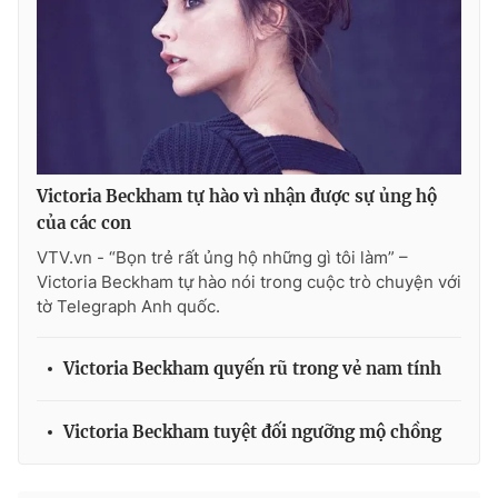
THỜI BÁO VTV
Victoria Beckham tự hào vì nhận được sự ủng hộ
Theo dõi báo trên
của các con
VTV.vn - “Bọn trẻ rất ủng hộ những gì tôi làm” –
Cơ quan chủ quản:
Đài Truyền hình Việt Nam
Victoria Beckham tự hào nói trong cuộc trò chuyện với
tờ Telegraph Anh quốc.
Cơ quan báo chí:
Thời báo VTV
Giấy phép hoạt động báo in và báo điện tử số 483/GP-BTTTT
cấp ngày 29/12/2023
Victoria Beckham quyến rũ trong vẻ nam tính
Tổng Biên tập:
Vũ Thanh Thủy
Phó Tổng Biên tập:
Nguyễn Thị Mỹ Hạnh, Phạm Quốc Thắng,
Victoria Beckham tuyệt đối ngưỡng mộ chồng
Nguyễn Trọng Ninh
Tổng đài VTV:
024.38 355 931 - 024.38 355 932