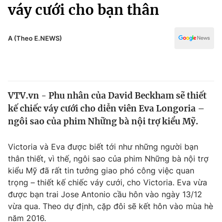
Chính trị
váy cưới cho bạn thân
Truyền hình
Văn hóa - Giải trí
Xã hội
Y tế
A (Theo E.NEWS)
Đời sống
Pháp luật
Công nghệ
Giáo dục
Y tế
VTV.vn - Phu nhân của David Beckham sẽ thiết
kế chiếc váy cưới cho diễn viên Eva Longoria –
Thế giới
ngôi sao của phim Những bà nội trợ kiểu Mỹ.
Tin tức
Kinh tế
Victoria và Eva được biết tới như những người bạn
Thế giới đó đây
thân thiết, vì thế, ngôi sao của phim Những bà nội trợ
Tài chính
kiểu Mỹ đã rất tin tưởng giao phó công việc quan
Dữ liệu và đời sống
Câu chuyện quốc tế
trọng – thiết kế chiếc váy cưới, cho Victoria. Eva vừa
Thị trường
được bạn trai Jose Antonio cầu hôn vào ngày 13/12
Truyền hình
vừa qua. Theo dự định, cặp đôi sẽ kết hôn vào mùa hè
Góc doanh nghiệp
năm 2016.