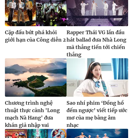
Cặp đấu bứt phá khỏi
Rapper Thái VG lần đầu
giới hạn của Công diễn 2
hát ballad đưa Nhà Long
mã thẳng tiến tới chiến
thắng
Chương trình nghệ
Sao nhí phim ‘Đồng hồ
thuật thực cảnh 'Long
đếm ngược’ viết tiếp ước
mạch Nà Hang' đưa
mơ của mẹ bằng âm
khán giả nhập vai
nhạc