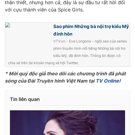
thân thiết, nhưng hơn cả, đây là sự đầu tư rất hời đối
Photo
với cựu thành viên của Spice Girls.
Infographic
Sao phim Những bà nội trợ kiểu Mỹ
Video
Shorts video
đính hôn
VTV.vn - Eva Longoria - ngôi sao của series
VTV Money
VTV Thể thao
phim truyền hình nổi tiếng Những bà nội trợ
kiểu Mỹ, đã đính hôn. Thông tin được cô
VTV Sức khoẻ
Bất động sản
chia sẻ trên tài khoản mạng xã hội Twitter.
* Mời quý độc giả theo dõi các chương trình đã phát
Thị trường 24h
Tấm lòng Việt
sóng của Đài Truyền hình Việt Nam tại
TV Online
!
VTV4
Vươn mình bằng AI
Tin liên quan
VTV9
VTV8
Liên hệ tòa soạn
English