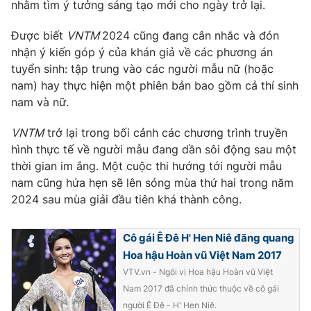
nhằm tìm ý tưởng sáng tạo mới cho ngày trở lại.
Ðiện thoại Thời báo VTV:
024.66 897 897
Email:
toasoan@vtv.vn
Được biết
VNTM
2024 cũng đang cân nhắc và đón
Liên hệ quảng cáo:
024-7300.7108
nhận ý kiến góp ý của khán giả về các phương án
tuyển sinh: tập trung vào các người mẫu nữ (hoặc
nam) hay thực hiện một phiên bản bao gồm cả thí sinh
nam và nữ.
VNTM
trở lại trong bối cảnh các chương trình truyền
hình thực tế về người mẫu đang dần sôi động sau một
thời gian im ắng. Một cuộc thi hướng tới người mẫu
nam cũng hứa hẹn sẽ lên sóng mùa thứ hai trong năm
2024 sau mùa giải đầu tiên khá thành công.
Cô gái Ê Đê H' Hen Niê đăng quang
® Cấm sao chép dưới mọi hình thức nếu không có sự chấp
Hoa hậu Hoàn vũ Việt Nam 2017
thuận bằng văn bản. Ghi rõ nguồn VTV.vn khi phát hành lại
thông tin từ website này.
VTV.vn - Ngôi vị Hoa hậu Hoàn vũ Việt
Nam 2017 đã chính thức thuộc về cô gái
người Ê Đê - H' Hen Niê.