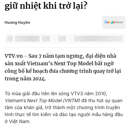
Chính trị
giữ nhiệt khi trở lại?
Truyền hình
Văn hóa - Giải trí
Xã hội
Y tế
Hương Huyền
Đời sống
Pháp luật
Công nghệ
Giáo dục
Y tế
VTV.vn - Sau 7 năm tạm ngưng, đại diện nhà
sản xuất Vietnam’s Next Top Model bất ngờ
Thế giới
công bố kế hoạch đưa chương trình quay trở lại
trong năm 2024.
Tin tức
Kinh tế
Thế giới đó đây
Từ mùa giải đầu tiên lên sóng VTV3 năm 2010,
Tài chính
Vietnam’s Next Top Model (VNTM)
đã thu hút sự quan
Dữ liệu và đời sống
Câu chuyện quốc tế
tâm của khán giả, trở thành một chương trình truyền
Thị trường
hình thực tế tìm kiếm và đào tạo người mẫu hàng đầu
Truyền hình
Góc doanh nghiệp
ở Việt Nam.