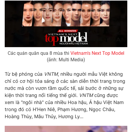
Phim VTV
Giải trí
Hậu trường
Điện ảnh
Đời sống
Nhân vật
Âm nhạc
Du lịch
Khán giả
Giáo dục
Sao
Làm đẹp
Giải sao mai
Tuyển sinh
Các quán quân qua 8 mùa thi
Vietnam's Next Top Model
Công nghệ
Chất lượng cuộc sống
(ảnh: Multi Media)
Học trực tuyến
Hitech Công nghệ tương lai
Từ bệ phóng của
VNTM
, nhiều người mẫu Việt không
Giao lưu trực tuyến
chỉ có cơ hội tỏa sáng ở các sàn diễn thời trang trong
Sản phẩm
nước mà còn vươn tầm quốc tế, sải bước ở những sự
Lịch phát sóng
Thị trường
kiện thời trang nổi tiếng thế giới.
VNTM
cũng được
xem là "ngôi nhà" của nhiều Hoa hậu, Á hậu Việt Nam
Tư vấn
trong đó có H’Hen Niê, Phạm Hương, Ngọc Châu,
Chuyên mục khác
Hoàng Thùy, Mâu Thủy, Hương Ly…
Emagazine
Podcast