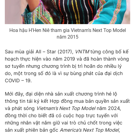
THỜI BÁO VTV
Hoa hậu H'Hen Niê tham gia Vietnam's Next Top Model
năm 2015
Sau mùa giải All – Star (2017),
VNTM
từng công bố kế
Theo dõi báo trên
hoạch thực hiện vào năm 2019 và đã hoàn thành vòng
sơ tuyển nhưng chương trình bị trì hoãn do nhiều lý
do, một trong số đó là vì sự bùng phát của đại dịch
Cơ quan chủ quản:
Đài Truyền hình Việt Nam
COVID – 19.
Cơ quan báo chí:
Thời báo VTV
Giấy phép hoạt động báo in và báo điện tử số 483/GP-BTTTT
Mới đây, đại diện nhà sản xuất chương trình hé lộ
cấp ngày 29/12/2023
thông tin tái ký kết Hợp đồng mua bản quyền sản xuất
Tổng Biên tập:
Vũ Thanh Thủy
và phát sóng
Vietnam’s Next Top Model
năm 2024,
đồng thời cho biết đã có cuộc họp trực tuyến với
Phó Tổng Biên tập:
Nguyễn Thị Mỹ Hạnh, Phạm Quốc Thắng,
Nguyễn Trọng Ninh
những nhân vật nắm giữ vai trò chủ chốt trong việc
sản xuất phiên bản gốc
America’s Next Top Model,
Tổng đài VTV:
024.38 355 931 - 024.38 355 932