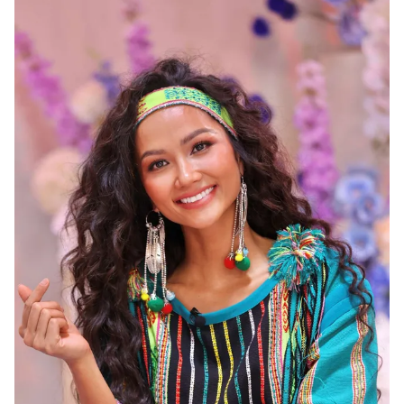
Photo
Infographic
Video
Shorts video
VTV Money
VTV Thể thao
VTV Sức khoẻ
Bất động sản
Thị trường 24h
Tấm lòng Việt
VTV4
Vươn mình bằng AI
VTV9
VTV8
Liên hệ tòa soạn
English