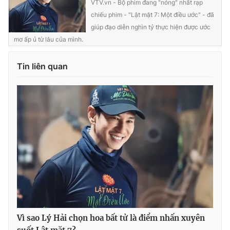
VTV.vn - Bộ phim đang "nóng" nhất rạp
chiếu phim - "Lật mặt 7: Một điều ước" - đã
giúp đạo diễn nghìn tỷ thực hiện được ước
mơ ấp ủ từ lâu của mình.
Tin liên quan
Vì sao Lý Hải chọn hoa bất tử là điểm nhấn xuyên