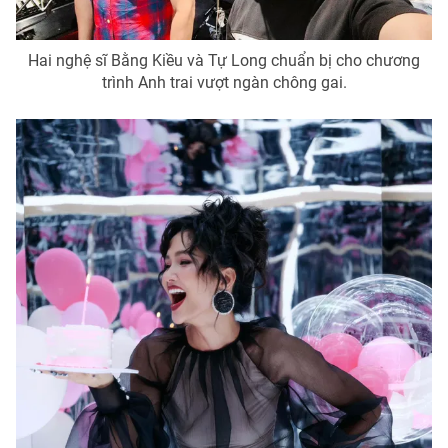
Photo
Infographic
Hai nghệ sĩ Bằng Kiều và Tự Long chuẩn bị cho chương
trình Anh trai vượt ngàn chông gai.
Video
Shorts video
VTV Money
VTV Thể thao
VTV Sức khoẻ
Bất động sản
Thị trường 24h
Tấm lòng Việt
VTV4
Vươn mình bằng AI
VTV9
VTV8
Liên hệ tòa soạn
English