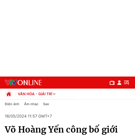
VĂN HÓA - GIẢI TRÍ
Chính trị
Điện ảnh
Âm nhạc
Sao
Xã hội
16/05/2024 11:57 GMT+7
Pháp luật
Chuyên mục
Kinh tế
Võ Hoàng Yến công bố giới
Thể thao