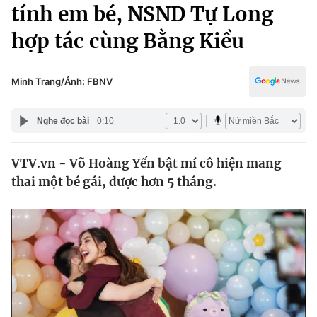
Chính trị
tính em bé, NSND Tự Long
Truyền hình
hợp tác cùng Bằng Kiều
Văn hóa - Giải trí
Xã hội
Y tế
Đời sống
Minh Trang/Ảnh: FBNV
Pháp luật
Công nghệ
Giáo dục
Nghe đọc bài
0:10
Y tế
VTV.vn - Võ Hoàng Yến bật mí cô hiện mang
Thế giới
thai một bé gái, được hơn 5 tháng.
Tin tức
Kinh tế
Thế giới đó đây
Tài chính
Dữ liệu và đời sống
Câu chuyện quốc tế
Thị trường
Truyền hình
Góc doanh nghiệp