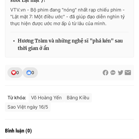
suốt Lật mặt 7?
VTV.vn - Bộ phim đang "nóng" nhất rạp chiếu phim -
"Lật mặt 7: Một điều ước" - đã giúp đạo diễn nghìn tỷ
thực hiện được ước mơ ấp ủ từ lâu của mình.
Hương Tràm và những nghệ sĩ "phá kén" sau
thời gian ở ẩn
0
0
Từ khóa:
Võ Hoàng Yến
Bằng Kiều
Sao Việt ngày 16/5
Bình luận
(
0
)