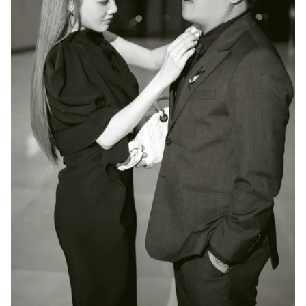
Ðiện thoại Thời báo VTV:
024.66 897 897
Email:
toasoan@vtv.vn
Liên hệ quảng cáo:
024-7300.7108
® Cấm sao chép dưới mọi hình thức nếu không có sự chấp
thuận bằng văn bản. Ghi rõ nguồn VTV.vn khi phát hành lại
thông tin từ website này.