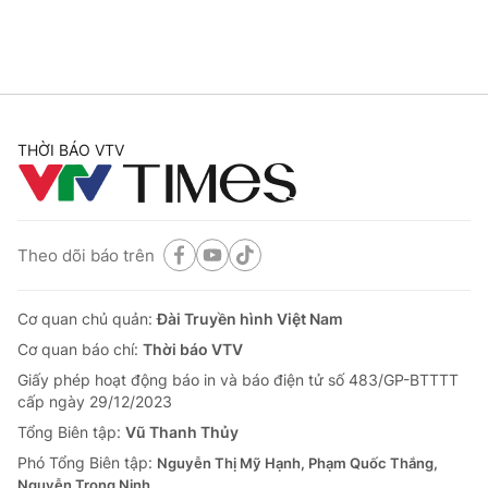
Thị trường 24h
Tấm lòng Việt
VTV4
Vươn mình bằng AI
VTV9
VTV8
THỜI BÁO VTV
Liên hệ tòa soạn
English
Theo dõi báo trên
THỜI BÁO VTV
Cơ quan chủ quản:
Đài Truyền hình Việt Nam
Cơ quan báo chí:
Thời báo VTV
Giấy phép hoạt động báo in và báo điện tử số 483/GP-BTTTT
cấp ngày 29/12/2023
Theo dõi báo trên
Tổng Biên tập:
Vũ Thanh Thủy
Phó Tổng Biên tập:
Nguyễn Thị Mỹ Hạnh, Phạm Quốc Thắng,
Cơ quan chủ quản:
Đài Truyền hình Việt Nam
Nguyễn Trọng Ninh