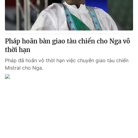
Giao lưu trực tuyến
Sản phẩm
Lịch phát sóng
Thị trường
Tư vấn
Pháp hoãn bàn giao tàu chiến cho Nga vô
Chuyên mục khác
thời hạn
Emagazine
Podcast
Pháp đã hoãn vô thời hạn việc chuyển giao tàu chiến
Mistral cho Nga.
Photo
Infographic
Video
Shorts video
VTV Money
VTV Thể thao
VTV Sức khoẻ
Bất động sản