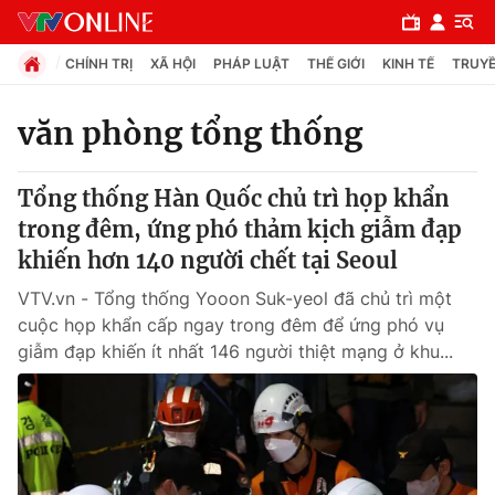
CHÍNH TRỊ
XÃ HỘI
PHÁP LUẬT
THẾ GIỚI
KINH TẾ
TRUYỀ
văn phòng tổng thống
Chuyên mục
Tổng thống Hàn Quốc chủ trì họp khẩn
Chính trị
trong đêm, ứng phó thảm kịch giẫm đạp
khiến hơn 140 người chết tại Seoul
Xã hội
VTV.vn - Tổng thống Yooon Suk-yeol đã chủ trì một
cuộc họp khẩn cấp ngay trong đêm để ứng phó vụ
Pháp luật
giẫm đạp khiến ít nhất 146 người thiệt mạng ở khu...
Y tế
Thế giới