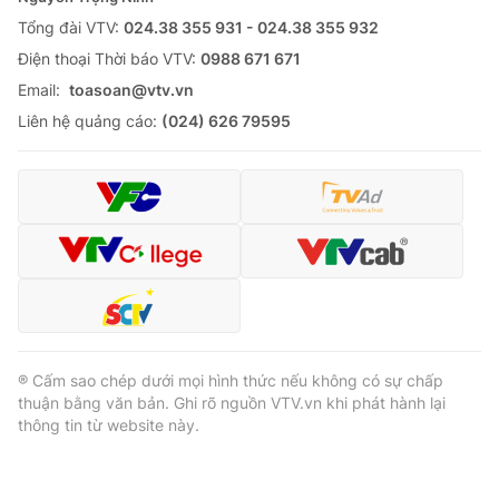
Cơ quan báo chí:
Tổng đài VTV:
024.38 355 931 - 024.38 355 932
Thời báo VTV
Giấy phép hoạt động báo in và báo điện tử số 483/GP-BTTTT
Ðiện thoại Thời báo VTV:
0988 671 671
cấp ngày 29/12/2023
Email:
toasoan@vtv.vn
Tổng Biên tập:
Vũ Thanh Thủy
Liên hệ quảng cáo:
(024) 626 79595
Phó Tổng Biên tập:
Nguyễn Thị Mỹ Hạnh, Phạm Quốc Thắng,
Nguyễn Trọng Ninh
Tổng đài VTV:
024.38 355 931 - 024.38 355 932
Ðiện thoại Thời báo VTV:
024.66 897 897
Email:
toasoan@vtv.vn
Liên hệ quảng cáo:
024-7300.7108
® Cấm sao chép dưới mọi hình thức nếu không có sự chấp
thuận bằng văn bản. Ghi rõ nguồn VTV.vn khi phát hành lại
thông tin từ website này.