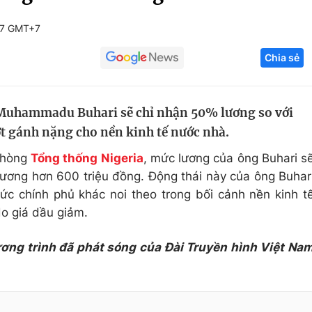
Góc ảnh
57 GMT+7
Chia sẻ
Giáo dục
Công nghệ
Tuyển sinh
Hitech Công ng
 Muhammadu Buhari sẽ chỉ nhận 50% lương so với
Học trực tuyến
Sản phẩm
t gánh nặng cho nền kinh tế nước nhà.
g
Thị trường
phòng
Tổng thống Nigeria
, mức lương của ông Buhari s
Tư vấn
ơng hơn 600 triệu đồng. Động thái này của ông Buhar
c chính phủ khác noi theo trong bối cảnh nền kinh t
o giá dầu giảm.
ương trình đã phát sóng của Đài Truyền hình Việt Na