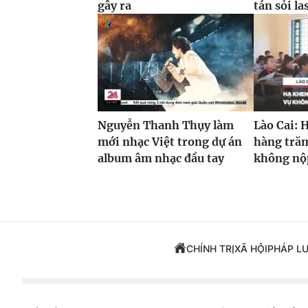
gây ra
tán sỏi la
Nguyễn Thanh Thụy làm
Lào Cai: 
mới nhạc Việt trong dự án
hàng trăm
album âm nhạc đầu tay
không nộp
CHÍNH TRỊ
XÃ HỘI
PHÁP L