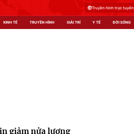
Truyền hình trực tuyến
KINH TẾ
TRUYỀN HÌNH
GIẢI TRÍ
Y TẾ
ĐỜI SỐNG
Pháp luật
Y tế
Truyền hình
Multimedia
Phim VTV
Video
Hậu trường
Shorts video
Nhân vật
Podcast
Khán giả
EMagazine
Giải sao mai
Photo
in giảm nửa lương
Infographic