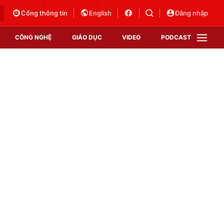
Cổng thông tin
English
Đăng nhập
CÔNG NGHỆ
GIÁO DỤC
VIDEO
PODCAST
VTV Money
VTV Thể thao
VTV Sức khoẻ
Bất động sản
Thị trường 24h
Tấm lòng Việt
Vươn mình bằng AI
VTV4
VTV8
VTV9
Lịch phát sóng
Giao lưu trực tuyến
Sự kiện