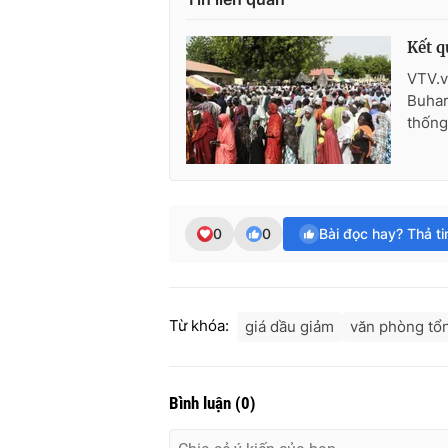
Kết q
VTV.v
Buhar
thống
0
0
Bài đọc hay? Thả t
Từ khóa:
giá dầu giảm
văn phòng tổ
Bình luận
(
0
)