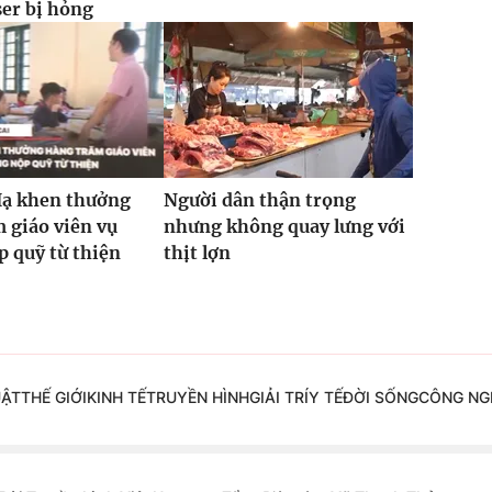
ser bị hỏng
Hạ khen thưởng
Người dân thận trọng
 giáo viên vụ
nhưng không quay lưng với
 quỹ từ thiện
thịt lợn
UẬT
THẾ GIỚI
KINH TẾ
TRUYỀN HÌNH
GIẢI TRÍ
Y TẾ
ĐỜI SỐNG
CÔNG NG