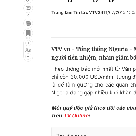
Trung tâm Tin tức VTV24
11/07/2015 15:
0
Giải trí
Đời sống
Điện ảnh
Du lịch
VTV.vn - Tổng thống Nigeria -
Âm nhạc
Làm đẹp
người tiền nhiệm, nhằm giảm bớ
Sao
Chất lượng cuộc sốn
Theo thông báo mới nhất từ Văn 
chỉ còn 30.000 USD/năm, tương đư
là để làm gương cho các quan chứ
Nigeria đang gặp nhiều khó khăn d
Mời quý độc giả theo dõi các ch
trên
TV Online
!
Tin liên quan