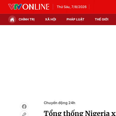
Thứ Sáu, 7/8/2026
CHÍNH TRỊ
XÃ HỘI
PHÁP LUẬT
THẾ GIỚI
Chính trị
Xã hội
Thế giới
Kinh tế
Tin tức
Tài chính
Thế giới đó đây
Thị trường
Câu chuyện quốc tế
Góc doanh nghiệp
Dữ liệu và đời sống
Chuyển động 24h
Tổng thống Nigeria x