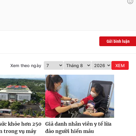
Gửi bình luận
Xem theo ngày
XEM
sức khỏe hơn 250
Giả danh nhân viên y tế lừa
n trong vụ máy
đảo người hiến máu