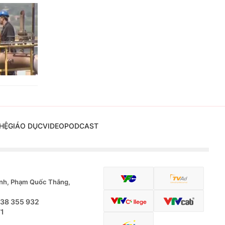
HỆ
GIÁO DỤC
VIDEO
PODCAST
nh, Phạm Quốc Thắng,
.38 355 932
71