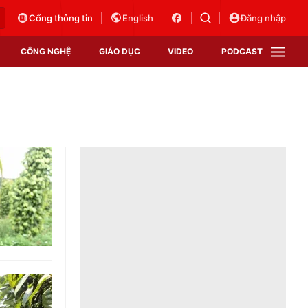
Cổng thông tin
English
Đăng nhập
CÔNG NGHỆ
GIÁO DỤC
VIDEO
PODCAST
VTV Money
VTV Thể thao
VTV Sức khoẻ
Bất động sản
Thị trường 24h
Tấm lòng Việt
Vươn mình bằng AI
VTV4
VTV8
VTV9
Lịch phát sóng
Giao lưu trực tuyến
Sự kiện