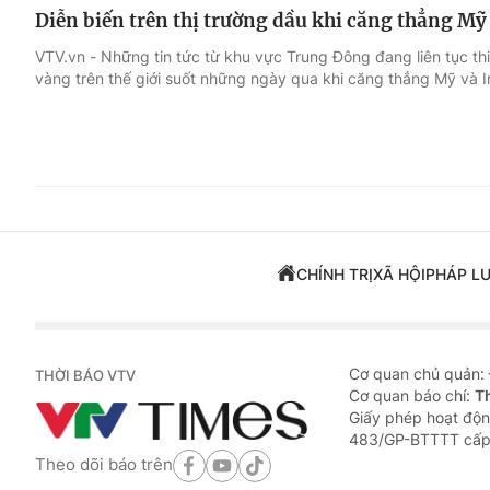
Diễn biến trên thị trường dầu khi căng thẳng Mỹ 
VTV.vn - Những tin tức từ khu vực Trung Đông đang liên tục th
vàng trên thế giới suốt những ngày qua khi căng thẳng Mỹ và Ir
CHÍNH TRỊ
XÃ HỘI
PHÁP L
Cơ quan chủ quản:
THỜI BÁO VTV
Cơ quan báo chí:
T
Giấy phép hoạt độn
483/GP-BTTTT cấp
Theo dõi báo trên