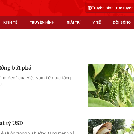
Truyền hình trực tuyến
KINH TẾ
TRUYỀN HÌNH
GIẢI TRÍ
Y TẾ
ĐỜI SỐNG
Pháp luật
Y tế
Truyền hình
Multimedia
ưởng bứt phá
Phim VTV
Video
àng đen" của Việt Nam tiếp tục tăng
u.
Hậu trường
Shorts video
Nhân vật
Podcast
Khán giả
EMagazine
Giải sao mai
Photo
đạt tỷ USD
Infographic
 tiêu luôn trong xu hướng tăng mạnh và