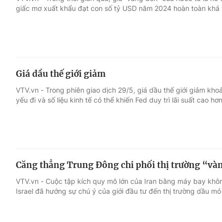
giấc mơ xuất khẩu đạt con số tỷ USD năm 2024 hoàn toàn khả t
Giải trí
Đời sống
Điện ảnh
Du lịch
Giá dầu thế giới giảm
Âm nhạc
Làm đẹp
VTV.vn - Trong phiên giao dịch 29/5, giá dầu thế giới giảm kh
yếu đi và số liệu kinh tế có thể khiến Fed duy trì lãi suất cao hơn
Sao
Chất lượng cuộc sốn
Căng thẳng Trung Đông chi phối thị trường “và
VTV.vn - Cuộc tập kích quy mô lớn của Iran bằng máy bay không
Israel đã hướng sự chú ý của giới đầu tư đến thị trường dầu mỏ