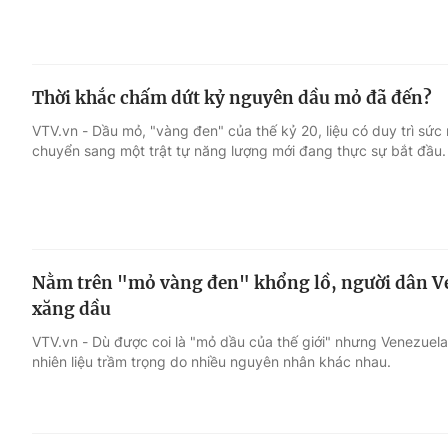
Thời khắc chấm dứt kỷ nguyên dầu mỏ đã đến?
VTV.vn - Dầu mỏ, "vàng đen" của thế kỷ 20, liệu có duy trì sức
chuyển sang một trật tự năng lượng mới đang thực sự bắt đầu.
Nằm trên "mỏ vàng đen" khổng lồ, người dân V
xăng dầu
VTV.vn - Dù được coi là "mỏ dầu của thế giới" nhưng Venezuela 
nhiên liệu trầm trọng do nhiều nguyên nhân khác nhau.