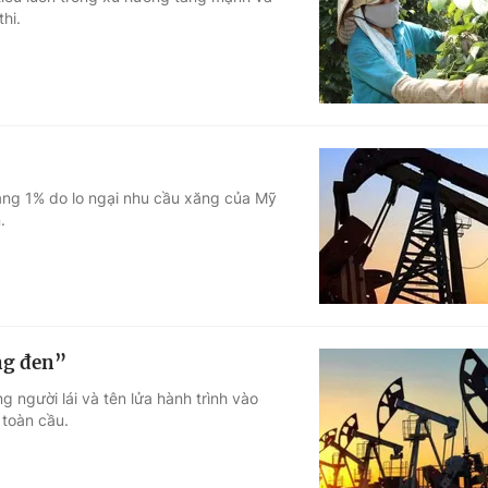
hi.
Góc ảnh
Giáo dục
Công nghệ
Tuyển sinh
Hitech Công ng
Học trực tuyến
Sản phẩm
oảng 1% do lo ngại nhu cầu xăng của Mỹ
.
g
Thị trường
Tư vấn
ng đen”
 người lái và tên lửa hành trình vào
 toàn cầu.