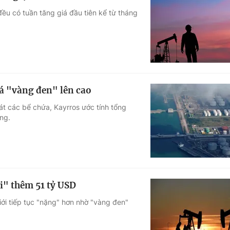
ều có tuần tăng giá đầu tiên kể từ tháng
iá "vàng đen" lên cao
sát các bể chứa, Kayrros ước tính tổng
ng.
úi" thêm 51 tỷ USD
iới tiếp tục "nặng" hơn nhờ "vàng đen"