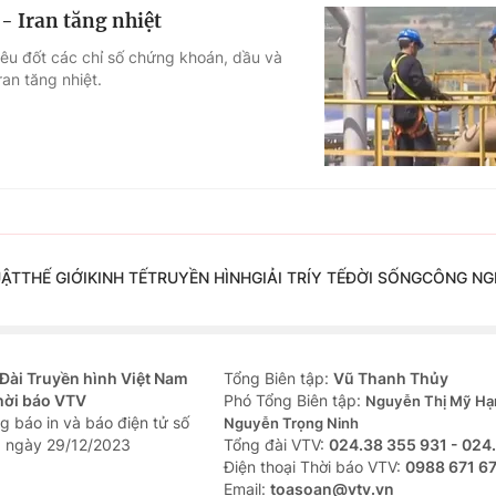
- Iran tăng nhiệt
iêu đốt các chỉ số chứng khoán, dầu và
an tăng nhiệt.
UẬT
THẾ GIỚI
KINH TẾ
TRUYỀN HÌNH
GIẢI TRÍ
Y TẾ
ĐỜI SỐNG
CÔNG NG
Đài Truyền hình Việt Nam
Tổng Biên tập:
Vũ Thanh Thủy
hời báo VTV
Phó Tổng Biên tập:
Nguyễn Thị Mỹ Hạ
g báo in và báo điện tử số
Nguyễn Trọng Ninh
 ngày 29/12/2023
Tổng đài VTV:
024.38 355 931 - 024
Ðiện thoại Thời báo VTV:
0988 671 6
Email:
toasoan@vtv.vn