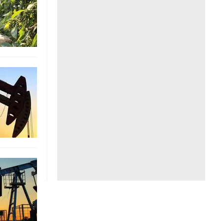
Liên hệ toà soạn
hệ tương lai