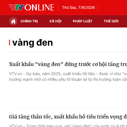
Thứ Sáu, 7/8/2026
CHÍNH TRỊ
XÃ HỘI
PHÁP LUẬT
THẾ GIỚI
Chính trị
Xã hội
vàng đen
Thế giới
Kinh tế
Xuất khẩu "vàng đen" đứng trước cơ hội tăng tr
Tin tức
Tài chính
VTV.vn - Dự báo, năm 2025, xuất khẩu hồ tiêu - được ví như "v
trưởng mạnh nhờ có nhiều yếu tố thuận lợi từ thị trường toàn cầ
Thế giới đó đây
Thị trường
Câu chuyện quốc tế
Góc doanh nghiệp
Dữ liệu và đời sống
Giá tăng thần tốc, xuất khẩu hồ tiêu triển vọng 
VTV.vn - Trong thời gian qua, giá “vàng đen” của nước ta là hồ