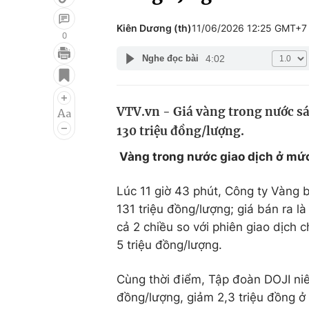
Kiên Dương (th)
11/06/2026 12:25 GMT+7
0
4:02
Nghe đọc bài
Giải trí
Đời sống
Điện ảnh
Du lịch
VTV.vn - Giá vàng trong nước sán
Âm nhạc
Làm đẹp
130 triệu đồng/lượng.
Sao
Chất lượng cuộc sốn
Vàng trong nước giao dịch ở mức
Lúc 11 giờ 43 phút, Công ty Vàng
131 triệu đồng/lượng; giá bán ra l
cả 2 chiều so với phiên giao dịch 
5 triệu đồng/lượng.
Cùng thời điểm, Tập đoàn DOJI niê
đồng/lượng, giảm 2,3 triệu đồng ở 