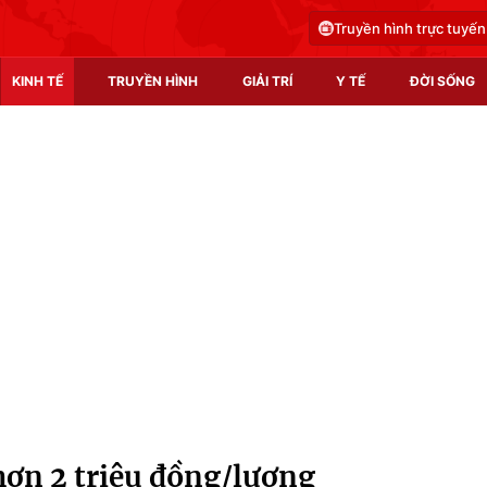
Truyền hình trực tuyến
KINH TẾ
TRUYỀN HÌNH
GIẢI TRÍ
Y TẾ
ĐỜI SỐNG
Pháp luật
Y tế
Truyền hình
Multimedia
Phim VTV
Video
Hậu trường
Shorts video
Nhân vật
Podcast
Khán giả
EMagazine
Giải sao mai
Photo
ơn 2 triệu đồng/lượng
Infographic