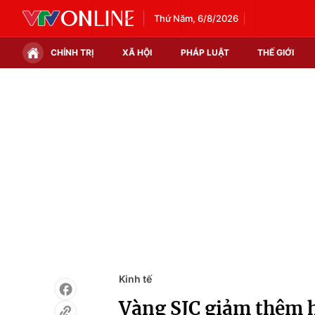
Thứ Năm, 6/8/2026
CHÍNH TRỊ
XÃ HỘI
PHÁP LUẬT
THẾ GIỚI
Chính trị
Xã hội
Thế giới
Kinh tế
Tin tức
Tài chính
Thế giới đó đây
Thị trường
Câu chuyện quốc tế
Góc doanh nghiệp
Dữ liệu và đời sống
Kinh tế
Vàng SJC giảm thêm h