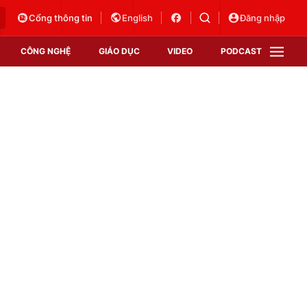
Cổng thông tin
English
Đăng nhập
CÔNG NGHỆ
GIÁO DỤC
VIDEO
PODCAST
VTV Money
VTV Thể thao
VTV Sức khoẻ
Bất động sản
Thị trường 24h
Tấm lòng Việt
Vươn mình bằng AI
VTV4
VTV8
VTV9
Lịch phát sóng
Giao lưu trực tuyến
Sự kiện