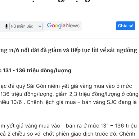
Góc ảnh
Chia sẻ
Giáo dục
Công nghệ
Tuyển sinh
Hitech Công ng
g 11/6 nối dài đà giảm và tiếp tục lùi về sát ngưỡng
Học trực tuyến
Sản phẩm
g
Thị trường
 131 - 136 triệu đồng/lượng
Tư vấn
 bạc đá quý Sài Gòn niêm yết giá vàng mua vào ở mức
à 136 triệu đồng/lượng, giảm 2,3 triệu đồng/lượng ở cùng
chiều 10/6 . Chênh lệch giá mua – bán vàng SJC đang là
m yết giá vàng mua vào - bán ra ở mức 131 – 136 triệu
cả 2 chiều so với chốt phiên giao dịch trước đó. Chênh