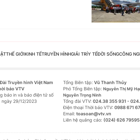
UẬT
THẾ GIỚI
KINH TẾ
TRUYỀN HÌNH
GIẢI TRÍ
Y TẾ
ĐỜI SỐNG
CÔNG NG
Đài Truyền hình Việt Nam
Tổng Biên tập:
Vũ Thanh Thủy
hời báo VTV
Phó Tổng Biên tập:
Nguyễn Thị Mỹ Hạ
g báo in và báo điện tử số
Nguyễn Trọng Ninh
 ngày 29/12/2023
Tổng đài VTV:
024.38 355 931 - 024
Ðiện thoại Thời báo VTV:
0988 671 6
Email:
toasoan@vtv.vn
Liên hệ quảng cáo:
(024) 626 79595