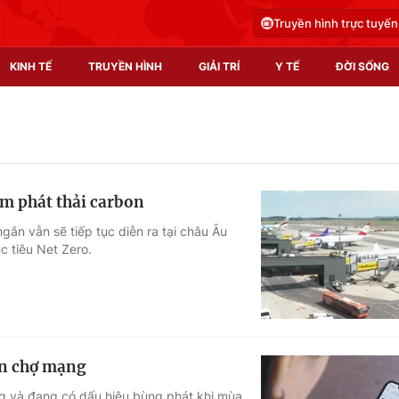
Truyền hình trực tuyến
KINH TẾ
TRUYỀN HÌNH
GIẢI TRÍ
Y TẾ
ĐỜI SỐNG
Pháp luật
Y tế
Truyền hình
Multimedia
m phát thải carbon
Phim VTV
Video
ắn vẫn sẽ tiếp tục diễn ra tại châu Âu
c tiêu Net Zero.
Hậu trường
Shorts video
Nhân vật
Podcast
Khán giả
EMagazine
Giải sao mai
Photo
ên chợ mạng
Infographic
ờng và đang có dấu hiệu bùng phát khi mùa