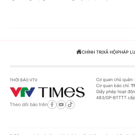
CHÍNH TRỊ
XÃ HỘI
PHÁP L
Cơ quan chủ quản:
THỜI BÁO VTV
Cơ quan báo chí:
T
Giấy phép hoạt độn
483/GP-BTTTT cấp
Theo dõi báo trên