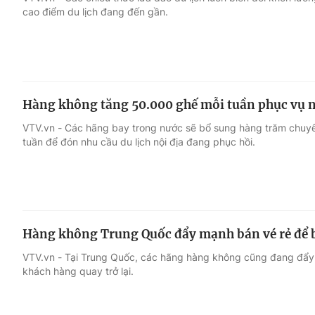
cao điểm du lịch đang đến gần.
Giải trí
Đời sống
Điện ảnh
Du lịch
Hàng không tăng 50.000 ghế mỗi tuần phục vụ nh
Âm nhạc
Làm đẹp
VTV.vn - Các hãng bay trong nước sẽ bổ sung hàng trăm chuy
tuần để đón nhu cầu du lịch nội địa đang phục hồi.
Sao
Chất lượng cuộc sốn
Hàng không Trung Quốc đẩy mạnh bán vé rẻ để b
VTV.vn - Tại Trung Quốc, các hãng hàng không cũng đang đẩy 
khách hàng quay trở lại.