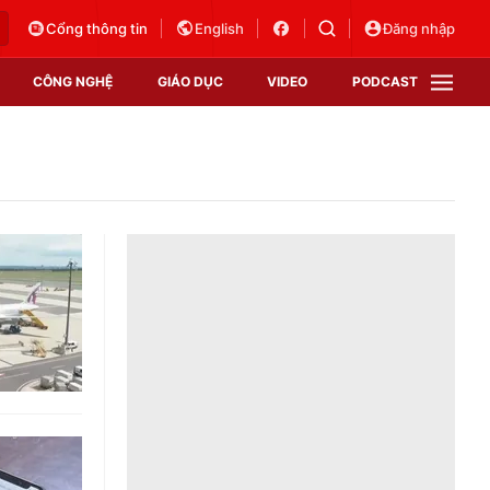
Cổng thông tin
English
Đăng nhập
CÔNG NGHỆ
GIÁO DỤC
VIDEO
PODCAST
VTV Money
VTV Thể thao
VTV Sức khoẻ
Bất động sản
Thị trường 24h
Tấm lòng Việt
Vươn mình bằng AI
VTV4
VTV8
VTV9
Lịch phát sóng
Giao lưu trực tuyến
Sự kiện