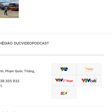
HỆ
GIÁO DỤC
VIDEO
PODCAST
nh, Phạm Quốc Thắng,
.38 355 932
71