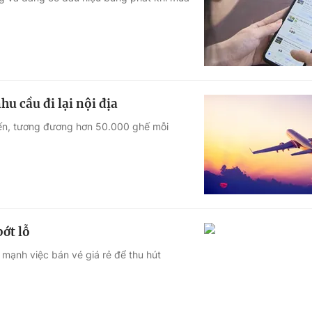
Góc ảnh
Giáo dục
Công nghệ
Tuyển sinh
Hitech Công ng
u cầu đi lại nội địa
Học trực tuyến
Sản phẩm
ến, tương đương hơn 50.000 ghế mỗi
g
Thị trường
Tư vấn
ớt lỗ
mạnh việc bán vé giá rẻ để thu hút