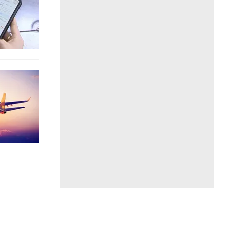
Liên hệ toà soạn
hệ tương lai