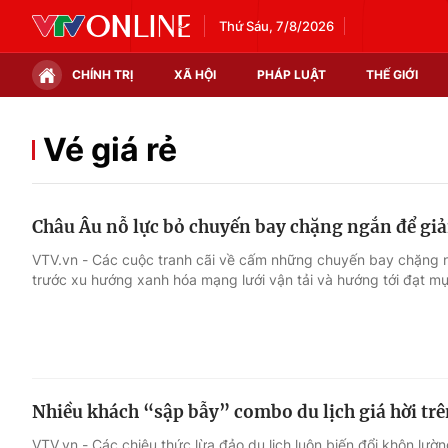
Thứ Sáu, 7/8/2026
CHÍNH TRỊ
XÃ HỘI
PHÁP LUẬT
THẾ GIỚI
Chính trị
Xã hội
Vé giá rẻ
Thế giới
Kinh tế
Châu Âu nỗ lực bỏ chuyến bay chặng ngắn để giả
Tin tức
Tài chính
VTV.vn - Các cuộc tranh cãi về cấm những chuyến bay chặng ng
trước xu hướng xanh hóa mạng lưới vận tải và hướng tới đạt mụ
Thế giới đó đây
Thị trường
Câu chuyện quốc tế
Góc doanh nghiệp
Dữ liệu và đời sống
Nhiều khách “sập bẫy” combo du lịch giá hời tr
VTV.vn - Các chiêu thức lừa đảo du lịch luôn biến đổi khôn lư