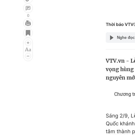
0
Thời báo VTV
Giải trí
Đời sống
Nghe đọc
Điện ảnh
Du lịch
Âm nhạc
Làm đẹp
VTV.vn - L
Sao
Chất lượng cuộc sốn
vọng hùng 
nguyên mớ
Chương t
Sáng 2/9, L
Quốc khánh 
tâm thành p