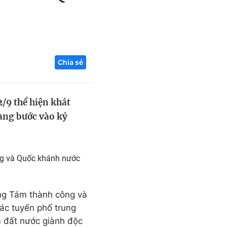
Liên hệ toà soạn
Chia sẻ
hệ tương lai
/9 thể hiện khát
àng bước vào kỷ
ng và Quốc khánh nước
ng Tám thành công và
ác tuyến phố trung
 đất nước giành độc