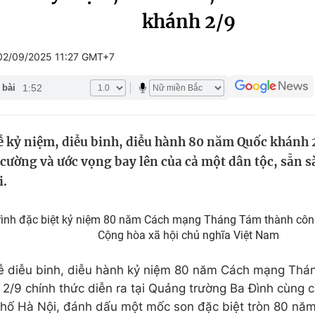
khánh 2/9
Góc ảnh
02/09/2025 11:27 GMT+7
Giáo dục
Công nghệ
1:52
 bài
Tuyển sinh
Hitech Công ng
Học trực tuyến
Sản phẩm
ễ kỷ niệm, diễu binh, diễu hành 80 năm Quốc khánh 2
g
Thị trường
cường và ước vọng bay lên của cả một dân tộc, sẵn s
Tư vấn
i.
rình đặc biệt kỷ niệm 80 năm Cách mạng Tháng Tám thành cô
Cộng hòa xã hội chủ nghĩa Việt Nam
ễ diễu binh, diễu hành kỷ niệm 80 năm Cách mạng Thá
2/9 chính thức diễn ra tại Quảng trường Ba Đình cùng c
hố Hà Nội, đánh dấu một mốc son đặc biệt tròn 80 năm