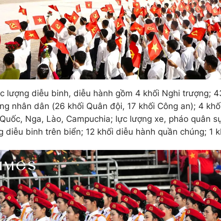
ực lượng diễu binh, diễu hành gồm 4 khối Nghi trượng; 43
ang nhân dân (26 khối Quân đội, 17 khối Công an); 4 khố
Quốc, Nga, Lào, Campuchia; lực lượng xe, pháo quân s
ng diễu binh trên biển; 12 khối diễu hành quần chúng; 1 