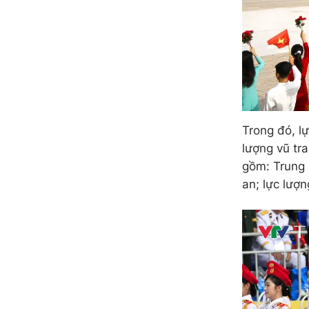
Trong đó, l
lượng vũ tr
gồm: Trung 
an; lực lượ