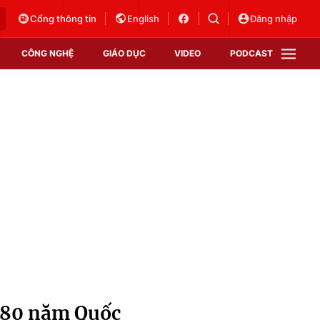
Cổng thông tin
English
Đăng nhập
CÔNG NGHỆ
GIÁO DỤC
VIDEO
PODCAST
VTV Money
VTV Thể thao
VTV Sức khoẻ
Bất động sản
Thị trường 24h
Tấm lòng Việt
Vươn mình bằng AI
VTV4
VTV8
VTV9
Lịch phát sóng
Giao lưu trực tuyến
h 80 năm Quốc
Sự kiện