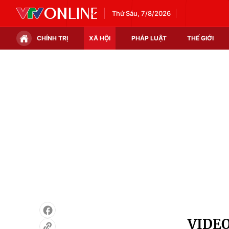
Thứ Sáu, 7/8/2026
CHÍNH TRỊ
XÃ HỘI
PHÁP LUẬT
THẾ GIỚI
Chính trị
Xã hội
Thế giới
Kinh tế
Tin tức
Tài chính
Thế giới đó đây
Thị trường
Câu chuyện quốc tế
Góc doanh nghiệp
Dữ liệu và đời sống
VIDEO