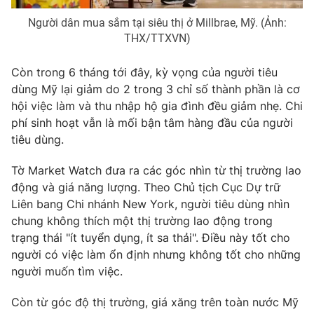
Người dân mua sắm tại siêu thị ở Millbrae, Mỹ. (Ảnh:
THX/TTXVN)
THỜI BÁO VTV
Còn trong 6 tháng tới đây, kỳ vọng của người tiêu
dùng Mỹ lại giảm do 2 trong 3 chỉ số thành phần là cơ
hội việc làm và thu nhập hộ gia đình đều giảm nhẹ. Chi
phí sinh hoạt vẫn là mối bận tâm hàng đầu của người
Theo dõi báo trên
tiêu dùng.
Tờ Market Watch đưa ra các góc nhìn từ thị trường lao
Cơ quan chủ quản:
Đài Truyền hình Việt Nam
động và giá năng lượng. Theo Chủ tịch Cục Dự trữ
Cơ quan báo chí:
Thời báo VTV
Liên bang Chi nhánh New York, người tiêu dùng nhìn
Giấy phép hoạt động báo in và báo điện tử số 483/GP-BTTTT
chung không thích một thị trường lao động trong
cấp ngày 29/12/2023
trạng thái "ít tuyển dụng, ít sa thải". Điều này tốt cho
Tổng Biên tập:
Vũ Thanh Thủy
người có việc làm ổn định nhưng không tốt cho những
Phó Tổng Biên tập:
Nguyễn Thị Mỹ Hạnh, Phạm Quốc Thắng,
người muốn tìm việc.
Nguyễn Trọng Ninh
Còn từ góc độ thị trường, giá xăng trên toàn nước Mỹ
Tổng đài VTV:
024.38 355 931 - 024.38 355 932