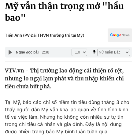
Chính trị
Mỹ vẫn thận trọng mở "hầu
Truyền hình
bao"
Văn hóa - Giải trí
Xã hội
Y tế
Đời sống
Tiến Anh (PV Đài THVN thường trú tại Mỹ)
Pháp luật
Công nghệ
Giáo dục
Nghe đọc bài
2:38
Y tế
VTV.vn - Thị trường lao động cải thiện rõ rệt,
Thế giới
nhưng lo ngại lạm phát và thu nhập khiến chi
Tin tức
tiêu chưa bứt phá.
Kinh tế
Thế giới đó đây
Tại Mỹ, báo cáo chỉ số niềm tin tiêu dùng tháng 3 cho
Tài chính
Dữ liệu và đời sống
thấy người dân Mỹ vẫn khá lạc quan về tình hình kinh
Câu chuyện quốc tế
Thị trường
tế và việc làm. Nhưng họ không còn nhiều sự tự tin
trong chi tiêu cá nhân và gia đình. Đây là nội dung
Truyền hình
Góc doanh nghiệp
được nhiều trang báo Mỹ bình luận tuần qua.