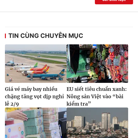
TIN CÙNG CHUYÊN MỤC
Giá vé máy bay nhiều
EU siết tiêu chuẩn xanh:
chặng tăng vọt dịp nghỉ
Nông sản Việt vào “bài
lễ 2/9
kiểm tra”