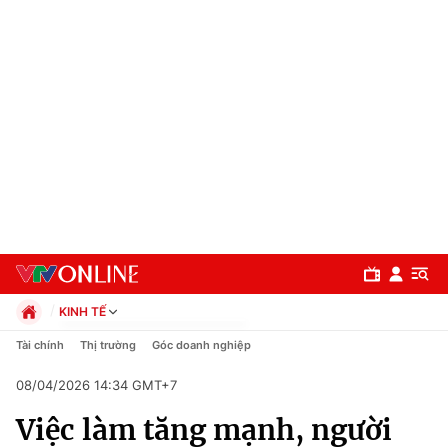
KINH TẾ
Chính trị
Tài chính
Thị trường
Góc doanh nghiệp
Xã hội
08/04/2026 14:34 GMT+7
Pháp luật
Chuyên mục
Kinh tế
Việc làm tăng mạnh, người
Thể thao