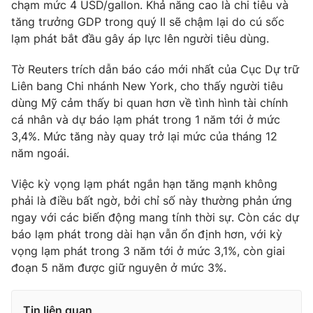
chạm mức 4 USD/gallon. Khả năng cao là chi tiêu và
Ðiện thoại Thời báo VTV:
024.66 897 897
tăng trưởng GDP trong quý II sẽ chậm lại do cú sốc
Email:
toasoan@vtv.vn
lạm phát bắt đầu gây áp lực lên người tiêu dùng.
Liên hệ quảng cáo:
024-7300.7108
Tờ Reuters trích dẫn báo cáo mới nhất của Cục Dự trữ
Liên bang Chi nhánh New York, cho thấy người tiêu
dùng Mỹ cảm thấy bi quan hơn về tình hình tài chính
cá nhân và dự báo lạm phát trong 1 năm tới ở mức
3,4%. Mức tăng này quay trở lại mức của tháng 12
năm ngoái.
Việc kỳ vọng lạm phát ngắn hạn tăng mạnh không
phải là điều bất ngờ, bởi chỉ số này thường phản ứng
ngay với các biến động mang tính thời sự. Còn các dự
báo lạm phát trong dài hạn vẫn ổn định hơn, với kỳ
® Cấm sao chép dưới mọi hình thức nếu không có sự chấp
vọng lạm phát trong 3 năm tới ở mức 3,1%, còn giai
thuận bằng văn bản. Ghi rõ nguồn VTV.vn khi phát hành lại
đoạn 5 năm được giữ nguyên ở mức 3%.
thông tin từ website này.
Tin liên quan