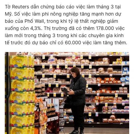
Tờ Reuters dẫn chứng báo cáo việc làm tháng 3 tại
Photo
Infographic
Mỹ. Số việc làm phi nông nghiệp tăng mạnh hơn dự
báo của Phố Wall, trong khi tỷ lệ thất nghiệp giảm
Video
Shorts video
xuống còn 4,3%. Thị trường đã có thêm 178.000 việc
làm mới trong tháng 3 trong khi các chuyên gia kinh
tế trước đó dự báo chỉ có 60.000 việc làm tăng thêm.
VTV Money
VTV Thể thao
VTV Sức khoẻ
Bất động sản
Thị trường 24h
Tấm lòng Việt
VTV4
Vươn mình bằng AI
VTV9
VTV8
Liên hệ tòa soạn
English