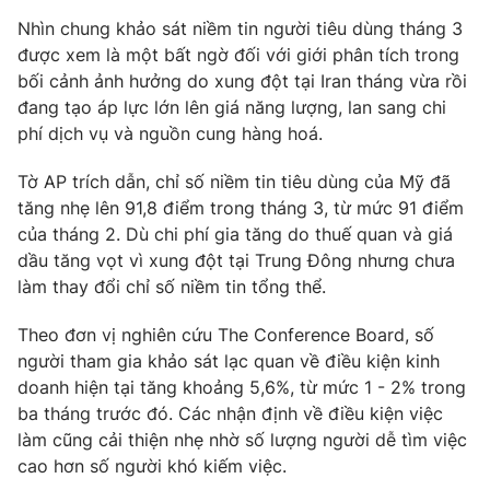
Phim VTV
Giải trí
Nhìn chung khảo sát niềm tin người tiêu dùng tháng 3
Hậu trường
được xem là một bất ngờ đối với giới phân tích trong
Điện ảnh
bối cảnh ảnh hưởng do xung đột tại Iran tháng vừa rồi
Đời sống
Nhân vật
đang tạo áp lực lớn lên giá năng lượng, lan sang chi
Âm nhạc
Du lịch
phí dịch vụ và nguồn cung hàng hoá.
Khán giả
Giáo dục
Sao
Làm đẹp
Giải sao mai
Tờ AP trích dẫn, chỉ số niềm tin tiêu dùng của Mỹ đã
Tuyển sinh
tăng nhẹ lên 91,8 điểm trong tháng 3, từ mức 91 điểm
Công nghệ
Chất lượng cuộc sống
của tháng 2. Dù chi phí gia tăng do thuế quan và giá
Học trực tuyến
Hitech Công nghệ tương lai
dầu tăng vọt vì xung đột tại Trung Đông nhưng chưa
Giao lưu trực tuyến
làm thay đổi chỉ số niềm tin tổng thể.
Sản phẩm
Theo đơn vị nghiên cứu The Conference Board, số
Lịch phát sóng
Thị trường
người tham gia khảo sát lạc quan về điều kiện kinh
doanh hiện tại tăng khoảng 5,6%, từ mức 1 - 2% trong
Tư vấn
ba tháng trước đó. Các nhận định về điều kiện việc
Chuyên mục khác
làm cũng cải thiện nhẹ nhờ số lượng người dễ tìm việc
Emagazine
Podcast
cao hơn số người khó kiếm việc.