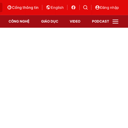
Cổng thông tin
English
Đăng nhập
CÔNG NGHỆ
GIÁO DỤC
VIDEO
PODCAST
VTV Money
VTV Thể thao
VTV Sức khoẻ
Bất động sản
Thị trường 24h
Tấm lòng Việt
Vươn mình bằng AI
VTV4
VTV8
VTV9
Lịch phát sóng
Giao lưu trực tuyến
Sự kiện