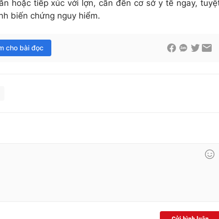
ăn hoặc tiếp xúc với lợn, cần đến cơ sở y tế ngay, tuyệ
ránh biến chứng nguy hiểm.
im cho bài đọc
n