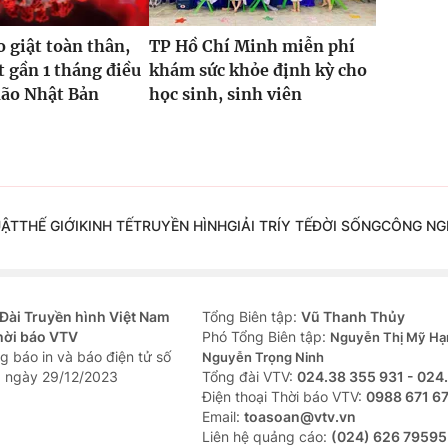
o giật toàn thân,
TP Hồ Chí Minh miễn phí
t gần 1 tháng điều
khám sức khỏe định kỳ cho
não Nhật Bản
học sinh, sinh viên
UẬT
THẾ GIỚI
KINH TẾ
TRUYỀN HÌNH
GIẢI TRÍ
Y TẾ
ĐỜI SỐNG
CÔNG NG
Đài Truyền hình Việt Nam
Tổng Biên tập:
Vũ Thanh Thủy
hời báo VTV
Phó Tổng Biên tập:
Nguyễn Thị Mỹ Hạ
g báo in và báo điện tử số
Nguyễn Trọng Ninh
 ngày 29/12/2023
Tổng đài VTV:
024.38 355 931 - 024
Ðiện thoại Thời báo VTV:
0988 671 6
Email:
toasoan@vtv.vn
Liên hệ quảng cáo:
(024) 626 79595