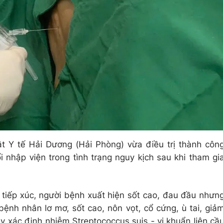
t Y tế Hải Dương (Hải Phòng) vừa điều trị thành côn
 nhập viện trong tình trạng nguy kịch sau khi tham gi
 tiếp xúc, người bệnh xuất hiện sốt cao, đau đầu nhưn
, bệnh nhân lơ mơ, sốt cao, nôn vọt, cổ cứng, ù tai, giả
ủy xác định nhiễm Streptococcus suis - vi khuẩn liên cầ