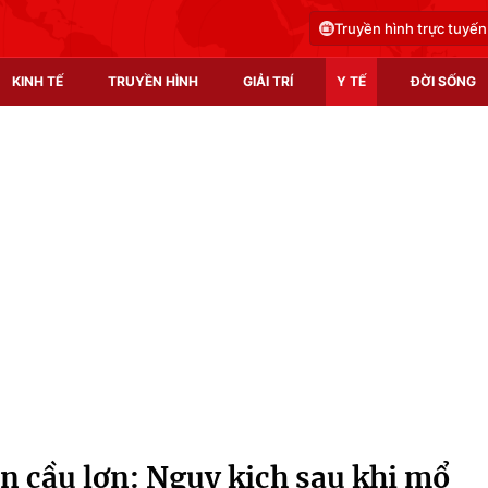
Truyền hình trực tuyến
KINH TẾ
TRUYỀN HÌNH
GIẢI TRÍ
Y TẾ
ĐỜI SỐNG
Pháp luật
Y tế
Truyền hình
Multimedia
Phim VTV
Video
Hậu trường
Shorts video
Nhân vật
Podcast
Khán giả
EMagazine
Giải sao mai
Photo
n cầu lợn: Nguy kịch sau khi mổ
Infographic