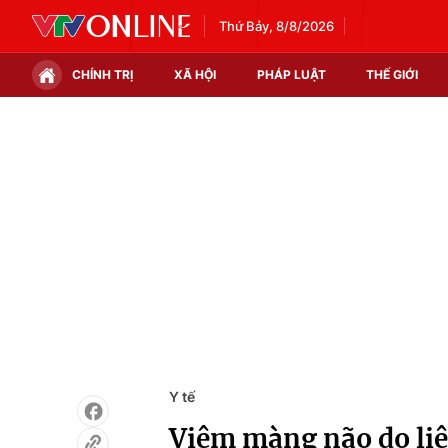
Thứ Bảy, 8/8/2026
CHÍNH TRỊ
XÃ HỘI
PHÁP LUẬT
THẾ GIỚI
Chính trị
Xã hội
Thế giới
Kinh tế
Tin tức
Tài chính
Thế giới đó đây
Thị trường
Câu chuyện quốc tế
Góc doanh nghiệp
Dữ liệu và đời sống
Y tế
Viêm màng não do liê