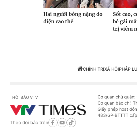
Hai người bỏng nặng do
Sốt cao, c
điện cao thế
bé gái mấ
trị viêm 
CHÍNH TRỊ
XÃ HỘI
PHÁP L
Cơ quan chủ quản:
THỜI BÁO VTV
Cơ quan báo chí:
T
Giấy phép hoạt độn
483/GP-BTTTT cấp
Theo dõi báo trên