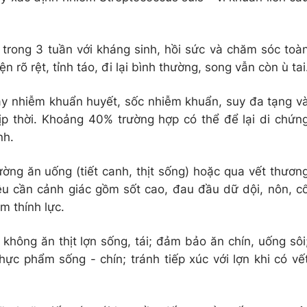
 trong 3 tuần với kháng sinh, hồi sức và chăm sóc toà
iện rõ rệt, tỉnh táo, đi lại bình thường, song vẫn còn ù tai
gây nhiễm khuẩn huyết, sốc nhiễm khuẩn, suy đa tạng v
ịp thời. Khoảng 40% trường hợp có thể để lại di chứn
nh.
ờng ăn uống (tiết canh, thịt sống) hoặc qua vết thươn
iệu cần cảnh giác gồm sốt cao, đau đầu dữ dội, nôn, c
m thính lực.
hông ăn thịt lợn sống, tái; đảm bảo ăn chín, uống sôi
ực phẩm sống - chín; tránh tiếp xúc với lợn khi có vế