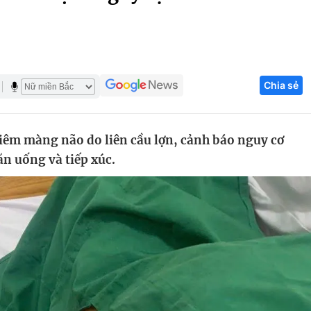
Góc ảnh
Giáo dục
Công nghệ
Chia sẻ
Tuyển sinh
Hitech Công ng
Học trực tuyến
Sản phẩm
viêm màng não do liên cầu lợn, cảnh báo nguy cơ
g
Thị trường
n uống và tiếp xúc.
Tư vấn