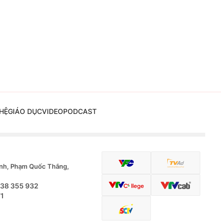
HỆ
GIÁO DỤC
VIDEO
PODCAST
nh, Phạm Quốc Thắng,
.38 355 932
71