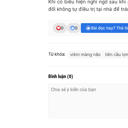
Khi có biểu hiện nghi ngờ sau khi 
đối không tự điều trị tại nhà để t
0
0
Bài đọc hay? Thả t
Từ khóa:
viêm màng não
liên cầu lợ
Bình luận
(
0
)