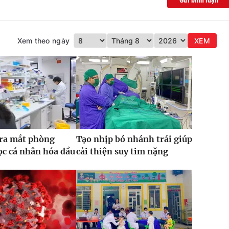
Gửi bình luận
Xem theo ngày
XEM
 ra mắt phòng
Tạo nhịp bó nhánh trái giúp
c cá nhân hóa đầu
cải thiện suy tim nặng