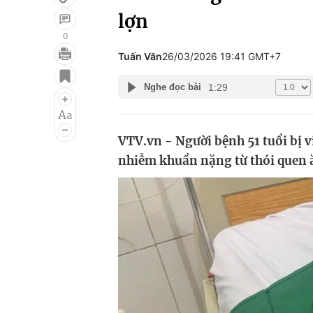
lợn
0
Tuấn Văn
26/03/2026 19:41 GMT+7
Giải trí
Đời sống
1:29
Nghe đọc bài
Điện ảnh
Du lịch
Âm nhạc
Làm đẹp
VTV.vn - Người bệnh 51 tuổi bị 
Sao
Chất lượng cuộc sốn
nhiễm khuẩn nặng từ thói quen ă