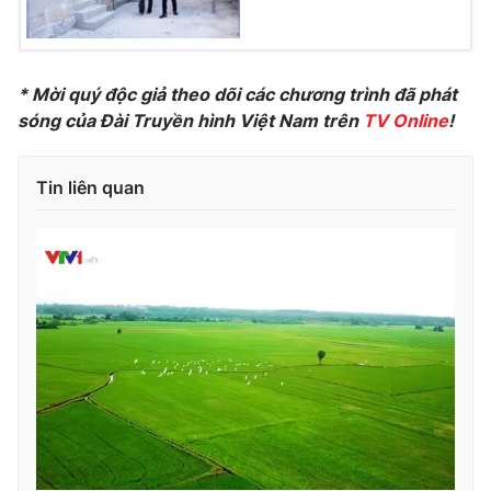
* Mời quý độc giả theo dõi các chương trình đã phát
THỜI BÁO VTV
sóng của Đài Truyền hình Việt Nam trên
TV Online
!
Tin liên quan
Theo dõi báo trên
Cơ quan chủ quản:
Đài Truyền hình Việt Nam
Cơ quan báo chí:
Thời báo VTV
Giấy phép hoạt động báo in và báo điện tử số 483/GP-BTTTT
cấp ngày 29/12/2023
Tổng Biên tập:
Vũ Thanh Thủy
Phó Tổng Biên tập:
Nguyễn Thị Mỹ Hạnh, Phạm Quốc Thắng,
Nguyễn Trọng Ninh
Tổng đài VTV:
024.38 355 931 - 024.38 355 932