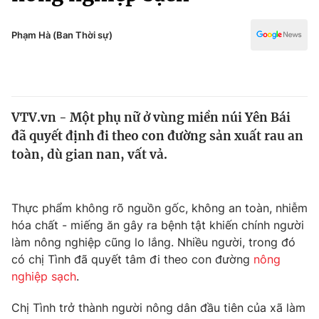
Chính trị
Truyền hình
Văn hóa - Giải trí
Phạm Hà (Ban Thời sự)
Xã hội
Y tế
Đời sống
Pháp luật
Công nghệ
Giáo dục
VTV.vn - Một phụ nữ ở vùng miền núi Yên Bái
Y tế
đã quyết định đi theo con đường sản xuất rau an
toàn, dù gian nan, vất vả.
Thế giới
Tin tức
Thực phẩm không rõ nguồn gốc, không an toàn, nhiễm
Kinh tế
hóa chất - miếng ăn gây ra bệnh tật khiến chính người
Thế giới đó đây
Tài chính
làm nông nghiệp cũng lo lắng. Nhiều người, trong đó
Dữ liệu và đời sống
Câu chuyện quốc tế
có chị Tình đã quyết tâm đi theo con đường
nông
Thị trường
nghiệp sạch
.
Truyền hình
Góc doanh nghiệp
Chị Tình trở thành người nông dân đầu tiên của xã làm