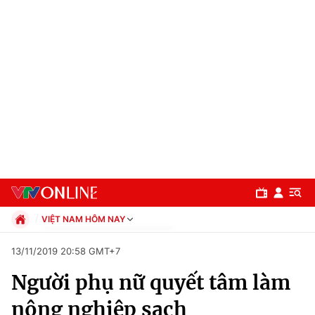
VIỆT NAM HÔM NAY
Chính trị
13/11/2019 20:58 GMT+7
Xã hội
Người phụ nữ quyết tâm làm
Pháp luật
Chuyên mục
Kinh tế
nông nghiệp sạch
Thể thao