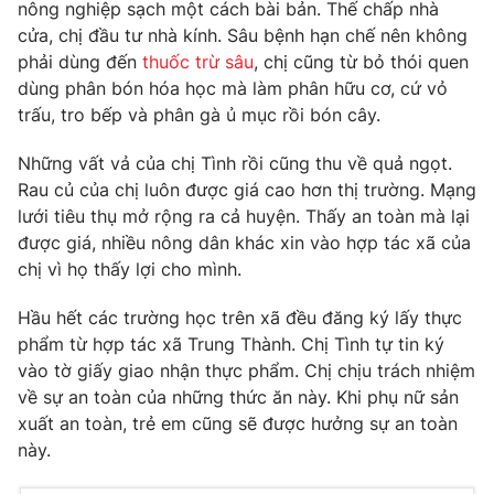
Phim VTV
nông nghiệp sạch một cách bài bản. Thế chấp nhà
Giải trí
cửa, chị đầu tư nhà kính. Sâu bệnh hạn chế nên không
Hậu trường
phải dùng đến
thuốc trừ sâu
, chị cũng từ bỏ thói quen
Điện ảnh
Đời sống
dùng phân bón hóa học mà làm phân hữu cơ, cứ vỏ
Nhân vật
Âm nhạc
trấu, tro bếp và phân gà ủ mục rồi bón cây.
Du lịch
Khán giả
Giáo dục
Sao
Những vất vả của chị Tình rồi cũng thu về quả ngọt.
Làm đẹp
Giải sao mai
Rau củ của chị luôn được giá cao hơn thị trường. Mạng
Tuyển sinh
Công nghệ
lưới tiêu thụ mở rộng ra cả huyện. Thấy an toàn mà lại
Chất lượng cuộc sống
Học trực tuyến
được giá, nhiều nông dân khác xin vào hợp tác xã của
Hitech Công nghệ tương lai
chị vì họ thấy lợi cho mình.
Giao lưu trực tuyến
Sản phẩm
Hầu hết các trường học trên xã đều đăng ký lấy thực
Lịch phát sóng
phẩm từ hợp tác xã Trung Thành. Chị Tình tự tin ký
Thị trường
vào tờ giấy giao nhận thực phẩm. Chị chịu trách nhiệm
Tư vấn
về sự an toàn của những thức ăn này. Khi phụ nữ sản
xuất an toàn, trẻ em cũng sẽ được hưởng sự an toàn
Chuyên mục khác
này.
Emagazine
Podcast