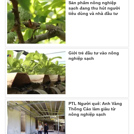
Sản phẩm nông nghiệp
sạch đang thu hút người
Photo
Infographic
tiêu dùng và nhà đầu tư
Video
Shorts video
VTV Money
VTV Thể thao
Giới trẻ đầu tư vào nông
nghiệp sạch
VTV Sức khoẻ
Bất động sản
Thị trường 24h
Tấm lòng Việt
VTV4
Vươn mình bằng AI
PTL Người quê: Anh Vàng
Thống Cáo làm giàu từ
VTV9
VTV8
nông nghiệp sạch
Liên hệ tòa soạn
English