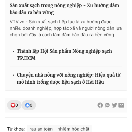
Ðiện thoại Thời báo VTV:
024.66 897 897
Sản xuất sạch trong nông nghiệp - Xu hướng đảm
Email:
toasoan@vtv.vn
bảo đầu ra bền vững
Liên hệ quảng cáo:
024-7300.7108
VTV.vn - Sản xuất sạch tiếp tục là xu hướng được
nhiều doanh nghiệp, hợp tác xã và người nông dân lựa
chọn bởi đây là cách làm đảm bảo đầu ra bền vững.
Thành lập Hội Sản phẩm Nông nghiệp sạch
TP.HCM
Chuyện nhà nông với nông nghiệp: Hiệu quả từ
mô hình trồng dược liệu sạch ở Hải Hậu
® Cấm sao chép dưới mọi hình thức nếu không có sự chấp
0
0
thuận bằng văn bản. Ghi rõ nguồn VTV.vn khi phát hành lại
thông tin từ website này.
Từ khóa:
rau an toàn
nhiễm hóa chất