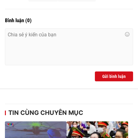
Bình luận
(
0
)
Gửi bình luận
TIN CÙNG CHUYÊN MỤC