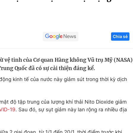
Góc ảnh
Giáo dục
Công nghệ
Chia sẻ
Tuyển sinh
Hitech Công ng
Học trực tuyến
Sản phẩm
ừ vệ tinh của Cơ quan Hàng không Vũ trụ Mỹ (NASA)
g
Thị trường
Trung Quốc đã có sự cải thiện đáng kể.
Tư vấn
ộng kinh tế của nước này giảm sút trong thời kỳ dịch
t độ tập trung của lượng khí thải Nito Dioxide giảm
VID-19
. Sau đó, sự sụt giảm này lan rộng ra nhiều địa
ữa 2 giai đoạn, từ 1/1 đến 20/1, thời điểm trước khi