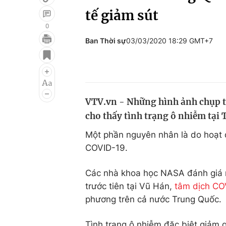
tế giảm sút
0
Ban Thời sự
03/03/2020 18:29 GMT+7
Giải trí
Đời sống
Điện ảnh
Du lịch
Âm nhạc
Làm đẹp
VTV.vn - Những hình ảnh chụp t
Sao
Chất lượng cuộc sốn
cho thấy tình trạng ô nhiễm tại 
Một phần nguyên nhân là do hoạt đ
COVID-19.
Các nhà khoa học NASA đánh giá mậ
trước tiên tại Vũ Hán,
tâm dịch CO
phương trên cả nước Trung Quốc.
Tình trạng ô nhiễm đặc biệt giảm gi