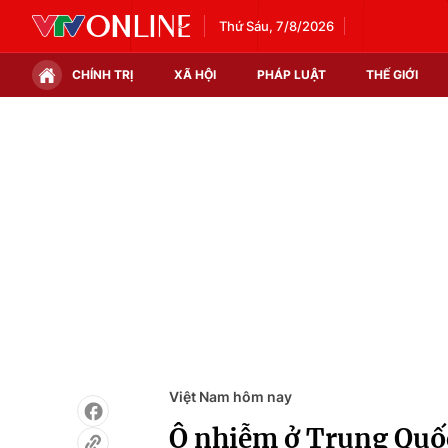
Thứ Sáu, 7/8/2026
CHÍNH TRỊ
XÃ HỘI
PHÁP LUẬT
THẾ GIỚI
Chính trị
Xã hội
Thế giới
Kinh tế
Tin tức
Tài chính
Thế giới đó đây
Thị trường
Câu chuyện quốc tế
Góc doanh nghiệp
Dữ liệu và đời sống
Việt Nam hôm nay
Ô nhiễm ở Trung Quốc