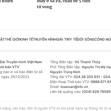
u Rolex
máy ở Sa Pa, cháu bé 5 tuổi
tử vong
UẬT
THẾ GIỚI
KINH TẾ
TRUYỀN HÌNH
GIẢI TRÍ
Y TẾ
ĐỜI SỐNG
CÔNG NG
Đài Truyền hình Việt Nam
Tổng Biên tập:
Vũ Thanh Thủy
hời báo VTV
Phó Tổng Biên tập:
Nguyễn Thị Mỹ Hạ
g báo in và báo điện tử số
Nguyễn Trọng Ninh
 ngày 29/12/2023
Tổng đài VTV:
024.38 355 931 - 024
Ðiện thoại Thời báo VTV:
0988 671 6
Email:
toasoan@vtv.vn
Liên hệ quảng cáo:
(024) 626 79595
bằng văn bản. Ghi rõ nguồn VTV.vn khi phát hành lại thông tin từ w