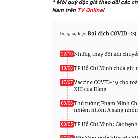
* Mời quý độc giả theo dõi các c
Nam trên
TV Online
!
Đại dịch COVID-19
Dòng sự kiện:
Những thay đổi khi chuy
22/10
TP Hồ Chí Minh chưa ghi 
18/08
Vaccine COVID-19 cho toà
17/07
XIII của Đảng
Thủ tướng Phạm Minh Chí
03/06
nhiễm nhóm A sang nhó
TP Hồ Chí Minh: Các bệnh
03/05