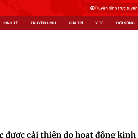
Truyền hình trực tuyến
KINH TẾ
TRUYỀN HÌNH
GIẢI TRÍ
Y TẾ
ĐỜI SỐNG
Pháp luật
Y tế
Truyền hình
Multimedia
Phim VTV
Video
Hậu trường
Shorts video
Nhân vật
Podcast
Khán giả
EMagazine
Giải sao mai
Photo
 được cải thiện do hoạt động kinh
Infographic