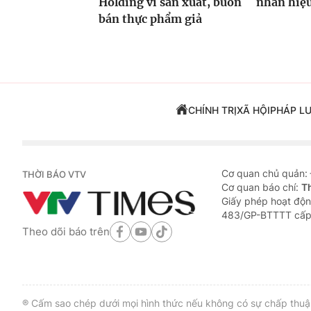
Holding vì sản xuất, buôn
nhãn hiệ
bán thực phẩm giả
CHÍNH TRỊ
XÃ HỘI
PHÁP L
Cơ quan chủ quản:
THỜI BÁO VTV
Cơ quan báo chí:
T
Giấy phép hoạt độn
483/GP-BTTTT cấp
Theo dõi báo trên
® Cấm sao chép dưới mọi hình thức nếu không có sự chấp thuận 