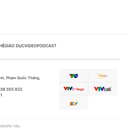
HỆ
GIÁO DỤC
VIDEO
PODCAST
nh, Phạm Quốc Thắng,
.38 355 932
71
ebsite này.