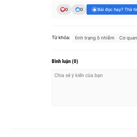
0
0
Bài đọc hay? Thả t
Từ khóa:
tình trạng ô nhiễm
Cơ quan
Bình luận
(
0
)