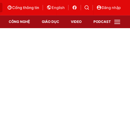
Cổng thông tin
English
Đăng nhập
CÔNG NGHỆ
GIÁO DỤC
VIDEO
PODCAST
VTV Money
VTV Thể thao
VTV Sức khoẻ
Bất động sản
Thị trường 24h
Tấm lòng Việt
Vươn mình bằng AI
VTV4
VTV8
VTV9
Lịch phát sóng
Giao lưu trực tuyến
Sự kiện