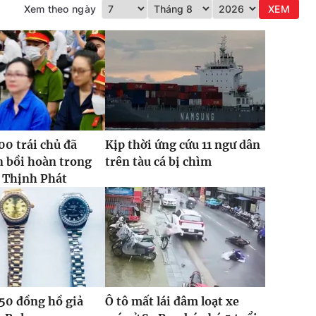
Xem theo ngày
XEM
0 trái chủ đã
Kịp thời ứng cứu 11 ngư dân
 bồi hoàn trong
trên tàu cá bị chìm
 Thịnh Phát
50 đồng hồ giả
Ô tô mất lái đâm loạt xe