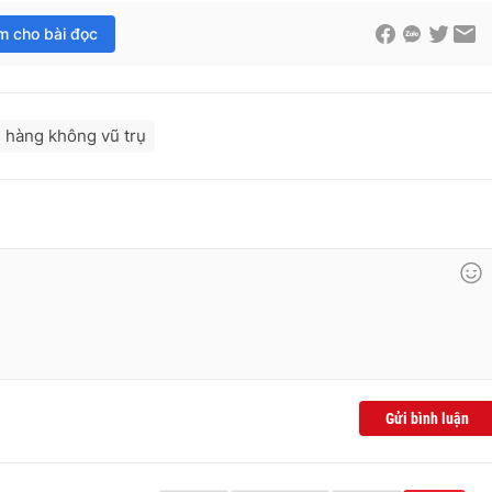
im cho bài đọc
 hàng không vũ trụ
Gửi bình luận