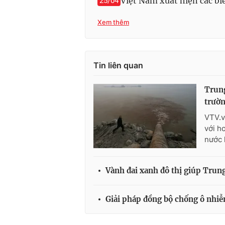
Việt Nam xuất hiện các b
25/04
Xem thêm
Tin liên quan
Trung
trườ
VTV.v
với h
nước 
Vành đai xanh đô thị giúp Trun
Giải pháp đồng bộ chống ô nhi