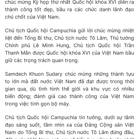
chúc mừng Kỳ họp thứ nhất Quốc hội khóa XVI diễn ra
Thị trường 24h
Tấm lòng Việt
thành công tốt đẹp, bầu ra các chức danh lãnh đạo
chủ chốt của Việt Nam.
VTV4
Vươn mình bằng AI
Chủ tịch Quốc hội Campuchia gửi lời chúc mừng nhiệt
liệt đến Tổng Bí thư, Chủ tịch nước Tô Lâm, Thủ tướng
VTV9
VTV8
Chính phủ Lê Minh Hưng, Chủ tịch Quốc hội Trần
Thanh Mẫn được Quốc hội khóa XVI của Việt Nam bầu
Liên hệ tòa soạn
English
giữ các trọng trách quan trọng.
Samdech Khuon Sudary chúc mừng những thành tựu
to lớn mà đất nước Việt Nam đã đạt được trong thời
gian qua, dù tình hình thế giới và khu vực có nhiều
THỜI BÁO VTV
biến động; đánh giá cao thành công của Việt Nam
trong việc tinh gọn bộ máy.
Theo dõi báo trên
Chủ tịch Quốc hội Campuchia tin tưởng, dưới sự lãnh
đạo sáng suốt, tầm nhìn xa của Đảng Cộng sản Việt
Cơ quan chủ quản:
Đài Truyền hình Việt Nam
Nam do Tổng Bí thư, Chủ tịch nước Tô Lâm đứng đầu,
Cơ quan báo chí:
Thời báo VTV