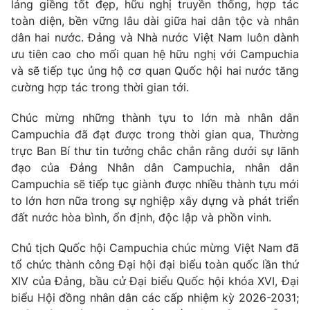
Giao lưu trực tuyến
láng giềng tốt đẹp, hữu nghị truyền thống, hợp tác
Sản phẩm
toàn diện, bền vững lâu dài giữa hai dân tộc và nhân
dân hai nước. Đảng và Nhà nước Việt Nam luôn dành
Lịch phát sóng
Thị trường
ưu tiên cao cho mối quan hệ hữu nghị với Campuchia
và sẽ tiếp tục ủng hộ cơ quan Quốc hội hai nước tăng
Tư vấn
cường hợp tác trong thời gian tới.
Chuyên mục khác
Emagazine
Podcast
Chúc mừng những thành tựu to lớn mà nhân dân
Campuchia đã đạt được trong thời gian qua, Thường
trực Ban Bí thư tin tưởng chắc chắn rằng dưới sự lãnh
Photo
Infographic
đạo của Đảng Nhân dân Campuchia, nhân dân
Campuchia sẽ tiếp tục giành được nhiều thành tựu mới
Video
Shorts video
to lớn hơn nữa trong sự nghiệp xây dựng và phát triển
đất nước hòa bình, ổn định, độc lập và phồn vinh.
VTV Money
VTV Thể thao
Chủ tịch Quốc hội Campuchia chúc mừng Việt Nam đã
tổ chức thành công Đại hội đại biểu toàn quốc lần thứ
VTV Sức khoẻ
Bất động sản
XIV của Đảng, bầu cử Đại biểu Quốc hội khóa XVI, Đại
biểu Hội đồng nhân dân các cấp nhiệm kỳ 2026-2031;