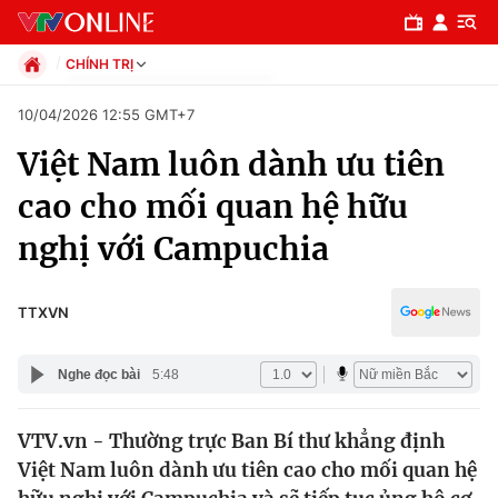
CHÍNH TRỊ
Chính trị
10/04/2026 12:55 GMT+7
Xã hội
Việt Nam luôn dành ưu tiên
Pháp luật
Chuyên mục
Kinh tế
cao cho mối quan hệ hữu
Thể thao
Chính trị
nghị với Campuchia
Truyền hình
Văn hóa - Giải trí
Xã hội
Y tế
TTXVN
Đời sống
Pháp luật
Công nghệ
Nghe đọc bài
5:48
Giáo dục
Y tế
VTV.vn - Thường trực Ban Bí thư khẳng định
Việt Nam luôn dành ưu tiên cao cho mối quan hệ
Thế giới