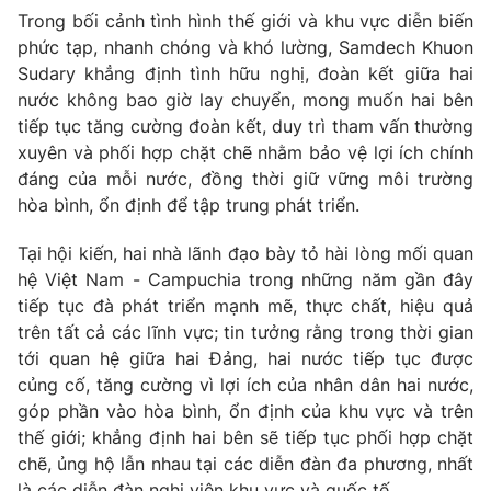
Trong bối cảnh tình hình thế giới và khu vực diễn biến
phức tạp, nhanh chóng và khó lường, Samdech Khuon
Sudary khẳng định tình hữu nghị, đoàn kết giữa hai
nước không bao giờ lay chuyển, mong muốn hai bên
tiếp tục tăng cường đoàn kết, duy trì tham vấn thường
xuyên và phối hợp chặt chẽ nhằm bảo vệ lợi ích chính
đáng của mỗi nước, đồng thời giữ vững môi trường
hòa bình, ổn định để tập trung phát triển.
Tại hội kiến, hai nhà lãnh đạo bày tỏ hài lòng mối quan
hệ Việt Nam - Campuchia trong những năm gần đây
tiếp tục đà phát triển mạnh mẽ, thực chất, hiệu quả
trên tất cả các lĩnh vực; tin tưởng rằng trong thời gian
tới quan hệ giữa hai Đảng, hai nước tiếp tục được
củng cố, tăng cường vì lợi ích của nhân dân hai nước,
góp phần vào hòa bình, ổn định của khu vực và trên
thế giới; khẳng định hai bên sẽ tiếp tục phối hợp chặt
chẽ, ủng hộ lẫn nhau tại các diễn đàn đa phương, nhất
là các diễn đàn nghị viện khu vực và quốc tế.