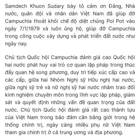
Samdech Khuon Sudary bày tỏ cảm ơn Đảng, Nhà
nước, quân đội và nhân dân Việt Nam đã giúp đỡ
® Cấm sao chép dưới mọi hình thức nếu không có sự chấp
Campuchia thoát khỏi chế độ diệt chủng Pol Pot vào
thuận bằng văn bản. Ghi rõ nguồn VTV.vn khi phát hành lại
ngày 7/1/1979 và luôn ủng hộ, giúp đỡ Campuchia
thông tin từ website này.
trong công cuộc xây dựng và phát triển đất nước như
ngày nay.
Chủ tịch Quốc hội Campuchia đánh giá cao Quốc hội
hai nước phát huy vai trò cơ quan lập pháp trong thúc
đẩy quan hệ song phương, duy trì tiếp xúc cấp cao và
các cấp, giữa hai Nhóm Nghị sỹ Hữu nghị hai nước,
giữa nghị sỹ trẻ và nữ nghị sỹ hai nước nhằm trao đổi
kinh nghiệm chuyên môn trong lĩnh vực lập pháp, giám
sát và quyết định những vấn đề quan trọng của đất
nước. Chủ tịch Quốc hội đánh giá rất cao thành tựu
của Việt Nam trong bảo đảm cân bằng giới trong hệ
thống chính trị, ngày càng nhiều phụ nữ Việt Nam
tham gia chính trị ở cả trung ương và địa phương.