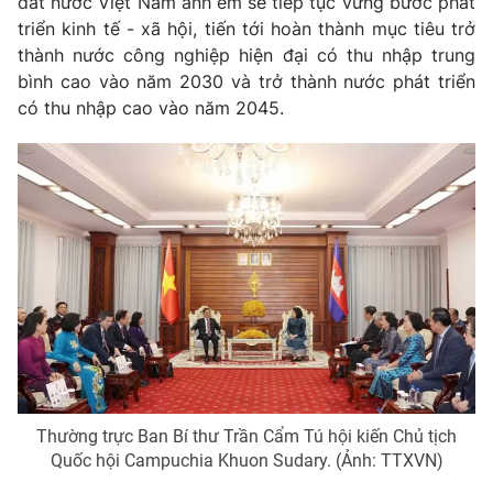
đất nước Việt Nam anh em sẽ tiếp tục vững bước phát
Giấy phép hoạt động báo in và báo điện tử số 483/GP-BTTTT
triển kinh tế - xã hội, tiến tới hoàn thành mục tiêu trở
cấp ngày 29/12/2023
thành nước công nghiệp hiện đại có thu nhập trung
Tổng Biên tập:
Vũ Thanh Thủy
bình cao vào năm 2030 và trở thành nước phát triển
Phó Tổng Biên tập:
Nguyễn Thị Mỹ Hạnh, Phạm Quốc Thắng,
có thu nhập cao vào năm 2045.
Nguyễn Trọng Ninh
Tổng đài VTV:
024.38 355 931 - 024.38 355 932
Ðiện thoại Thời báo VTV:
024.66 897 897
Email:
toasoan@vtv.vn
Liên hệ quảng cáo:
024-7300.7108
Thường trực Ban Bí thư Trần Cẩm Tú hội kiến Chủ tịch
Quốc hội Campuchia Khuon Sudary. (Ảnh: TTXVN)