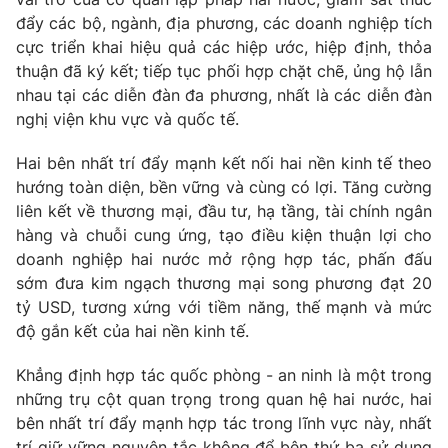
đẩy các bộ, ngành, địa phương, các doanh nghiệp tích
cực triển khai hiệu quả các hiệp ước, hiệp định, thỏa
thuận đã ký kết; tiếp tục phối hợp chặt chẽ, ủng hộ lẫn
nhau tại các diễn đàn đa phương, nhất là các diễn đàn
nghị viện khu vực và quốc tế.
Hai bên nhất trí đẩy mạnh kết nối hai nền kinh tế theo
hướng toàn diện, bền vững và cùng có lợi. Tăng cường
liên kết về thương mại, đầu tư, hạ tầng, tài chính ngân
hàng và chuỗi cung ứng, tạo điều kiện thuận lợi cho
doanh nghiệp hai nước mở rộng hợp tác, phấn đấu
sớm đưa kim ngạch thương mại song phương đạt 20
tỷ USD, tương xứng với tiềm năng, thế mạnh và mức
độ gắn kết của hai nền kinh tế.
Khẳng định hợp tác quốc phòng - an ninh là một trong
những trụ cột quan trọng trong quan hệ hai nước, hai
bên nhất trí đẩy mạnh hợp tác trong lĩnh vực này, nhất
trí giữ vững nguyên tắc không để bên thứ ba sử dụng