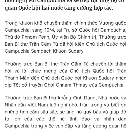
hữu nghị với Campuchia và sẽ tiếp tục ủng hộ cơ
Tin tức
quan Quốc hội hai nước tăng cường hợp tác.
Kinh tế
Thế giới đó đây
Trong khuôn khổ chuyến thăm chính thức Vương quốc
Tài chính
Dữ liệu và đời sống
Campuchia, sáng 10/4, tại Trụ sở Quốc hội Campuchia,
Câu chuyện quốc tế
Thị trường
Thủ đô Phnom Penh, Ủy viên Bộ Chính trị, Thường trực
Ban Bí thư Trần Cẩm Tú đã hội kiến Chủ tịch Quốc hội
Truyền hình
Góc doanh nghiệp
Campuchia Samdech Khuon Sudary.
Phim VTV
Giải trí
Thường trực Ban Bí thư Trần Cẩm Tú chuyển lời thăm
Hậu trường
hỏi và lời chúc mừng của Chủ tịch Quốc hội Trần
Điện ảnh
Thanh Mẫn đến Chủ tịch Quốc hội Khuon Sudary nhân
Đời sống
Nhân vật
dịp Tết cổ truyền Chol Chnam Thmay của Campuchia.
Âm nhạc
Du lịch
Khán giả
Giáo dục
Thường trực Ban Bí thư khẳng định Đảng, Nhà nước và
Sao
Làm đẹp
Nhân dân Việt Nam luôn ghi nhớ, trân trọng và biết ơn
Giải sao mai
Tuyển sinh
những tình cảm sâu sắc, sự ủng hộ quý báu và giúp đỡ
Công nghệ
Chất lượng cuộc sống
to lớn của các thế hệ lãnh đạo và nhân dân
Học trực tuyến
Campuchia trong việc vun đắp và tăng cường quan hệ
Hitech Công nghệ tương lai