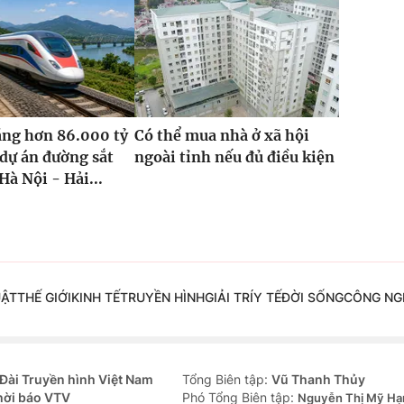
ăng hơn 86.000 tỷ
Có thể mua nhà ở xã hội
dự án đường sắt
ngoài tỉnh nếu đủ điều kiện
Hà Nội - Hải...
UẬT
THẾ GIỚI
KINH TẾ
TRUYỀN HÌNH
GIẢI TRÍ
Y TẾ
ĐỜI SỐNG
CÔNG NG
Đài Truyền hình Việt Nam
Tổng Biên tập:
Vũ Thanh Thủy
hời báo VTV
Phó Tổng Biên tập:
Nguyễn Thị Mỹ Hạ