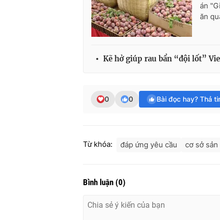
án "G
ăn qu
Kẽ hở giúp rau bẩn “đội lốt” Vi
0
0
Bài đọc hay? Thả t
Từ khóa:
đáp ứng yêu cầu
cơ sở sản
Bình luận
(
0
)