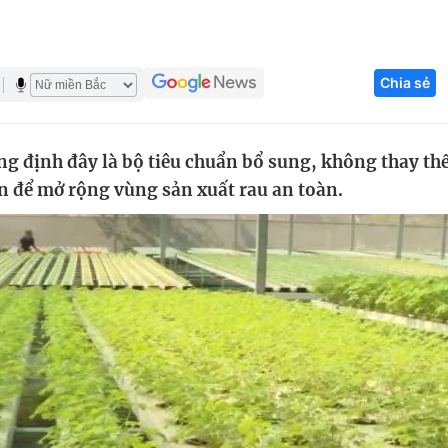
Góc ảnh
Chia sẻ
Giáo dục
Công nghệ
Tuyển sinh
Hitech Công ng
g định đây là bộ tiêu chuẩn bổ sung, không thay th
Học trực tuyến
Sản phẩm
n để mở rộng vùng sản xuất rau an toàn.
g
Thị trường
Tư vấn