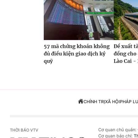
57 mã chứng khoán không
Đề xuất t
đủ điều kiện giao dịch ký
đồng cho 
quỹ
Lào Cai - 
CHÍNH TRỊ
XÃ HỘI
PHÁP L
Cơ quan chủ quản:
THỜI BÁO VTV
Cơ quan báo chí:
T