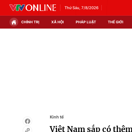
Thứ Sáu, 7/8/2026
CHÍNH TRỊ
XÃ HỘI
PHÁP LUẬT
THẾ GIỚI
Chính trị
Xã hội
Thế giới
Kinh tế
Tin tức
Tài chính
Thế giới đó đây
Thị trường
Câu chuyện quốc tế
Góc doanh nghiệp
Dữ liệu và đời sống
Kinh tế
Việt Nam sắp có thêm