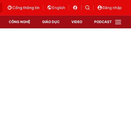
Cổng thông tin
English
Đăng nhập
CÔNG NGHỆ
GIÁO DỤC
VIDEO
PODCAST
VTV Money
VTV Thể thao
VTV Sức khoẻ
Bất động sản
Thị trường 24h
Tấm lòng Việt
Vươn mình bằng AI
VTV4
VTV8
VTV9
Lịch phát sóng
Giao lưu trực tuyến
Sự kiện