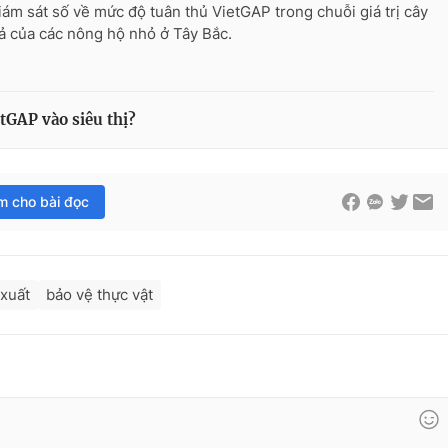
iám sát số về mức độ tuân thủ VietGAP trong chuỗi giá trị cây
ả của các nông hộ nhỏ ở Tây Bắc.
etGAP vào siêu thị?
im cho bài đọc
 xuất
bảo vệ thực vật