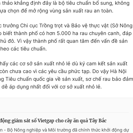
 thảo khẳng định đây là bộ tiêu chuẩn bổ sung, không
lựa chọn để mở rộng vùng sản xuất rau an toàn.
c trưởng Chi cục Trồng trọt và Bảo vệ thực vật (Sở Nông
o biết thành phố có hơn 5.000 ha rau chuyên canh, đáp
hủ đô. Vì vậy thành phố rất quan tâm đến vấn đề sản
heo các tiêu chuẩn.
 thấy các cơ sở sản xuất nhỏ lẻ dù ký cam kết sản xuất
 còn chưa cao vì các yêu cầu phức tạp. Do vậy Hà Nội
ựng Tiêu chuẩn quốc gia về sản xuất, sơ chế rau bảo đả
dễ áp dụng nhất đối với cơ sở xuất nhỏ lẻ.
động giám sát số Vietgap cho cây ăn quả Tây Bắc
n - Bộ Nông nghiệp và Môi trường đã chính thức khởi động dự