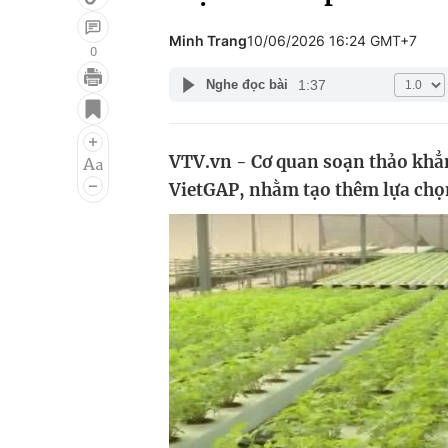
Minh Trang
10/06/2026 16:24 GMT+7
0
1:37
Nghe đọc bài
Giải trí
Đời sống
Điện ảnh
Du lịch
VTV.vn - Cơ quan soạn thảo khẳn
Âm nhạc
Làm đẹp
VietGAP, nhằm tạo thêm lựa chọ
Sao
Chất lượng cuộc sốn