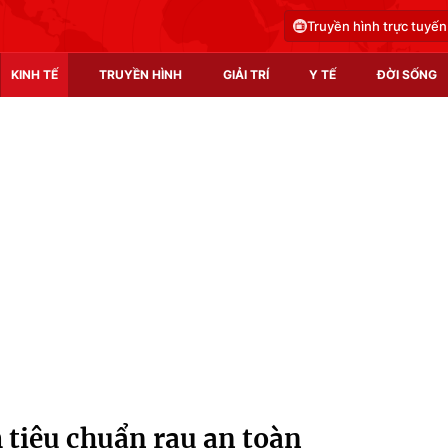
Truyền hình trực tuyến
KINH TẾ
TRUYỀN HÌNH
GIẢI TRÍ
Y TẾ
ĐỜI SỐNG
Pháp luật
Y tế
Truyền hình
Multimedia
Phim VTV
Video
Hậu trường
Shorts video
Nhân vật
Podcast
Khán giả
EMagazine
Giải sao mai
Photo
 tiêu chuẩn rau an toàn
Infographic