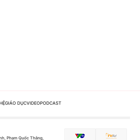
HỆ
GIÁO DỤC
VIDEO
PODCAST
nh, Phạm Quốc Thắng,