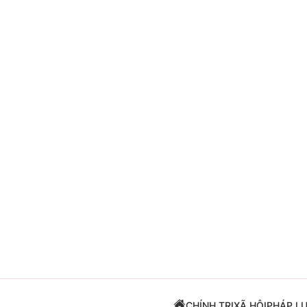
Giải trí
Đời sống
Điện ảnh
Du lịch
Âm nhạc
Làm đẹp
Sao
Chất lượng cuộc sốn
CHÍNH TRỊ
XÃ HỘI
PHÁP L