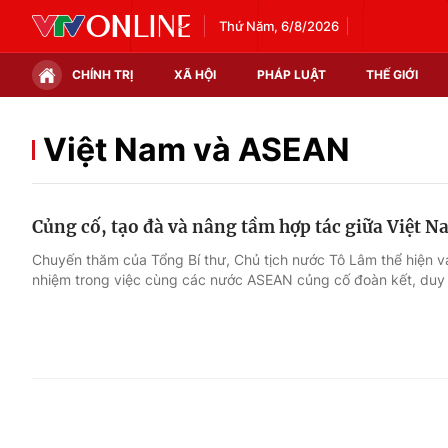
Thứ Năm, 6/8/2026
CHÍNH TRỊ
XÃ HỘI
PHÁP LUẬT
THẾ GIỚI
Chính trị
Xã hội
Việt Nam và ASEAN
Thế giới
Kinh tế
Củng cố, tạo đà và nâng tầm hợp tác giữa Việt 
Tin tức
Tài chính
Chuyến thăm của Tổng Bí thư, Chủ tịch nước Tô Lâm thể hiện va
nhiệm trong việc cùng các nước ASEAN củng cố đoàn kết, duy tr
Thế giới đó đây
Thị trường
Câu chuyện quốc tế
Góc doanh nghiệp
Dữ liệu và đời sống