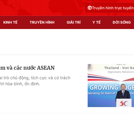
Truyền hình trực tuyến
KINH TẾ
TRUYỀN HÌNH
GIẢI TRÍ
Y TẾ
ĐỜI SỐNG
Pháp luật
Y tế
Truyền hình
Multimedia
Nam và các nước ASEAN
Phim VTV
Video
i trò chủ động, tích cực và có trách
ì hòa bình, ổn định.
Hậu trường
Shorts video
Nhân vật
Podcast
Khán giả
EMagazine
Giải sao mai
Photo
Infographic