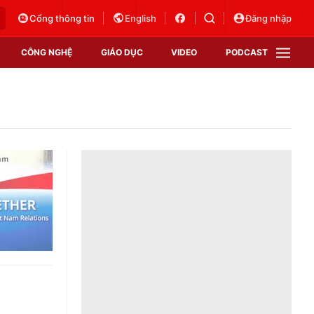
Cổng thông tin
English
Đăng nhập
CÔNG NGHỆ
GIÁO DỤC
VIDEO
PODCAST
VTV Money
VTV Thể thao
VTV Sức khoẻ
Bất động sản
Thị trường 24h
Tấm lòng Việt
Vươn mình bằng AI
VTV4
VTV8
VTV9
Lịch phát sóng
Giao lưu trực tuyến
Sự kiện