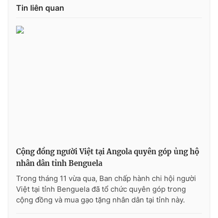
Tin liên quan
Photo
Infographic
Video
Shorts video
VTV Money
VTV Thể thao
VTV Sức khoẻ
Bất động sản
Thị trường 24h
Tấm lòng Việt
Cộng đồng người Việt tại Angola quyên góp ủng hộ
VTV4
Vươn mình bằng AI
nhân dân tỉnh Benguela
Trong tháng 11 vừa qua, Ban chấp hành chi hội người
VTV9
VTV8
Việt tại tỉnh Benguela đã tổ chức quyên góp trong
cộng đồng và mua gạo tặng nhân dân tại tỉnh này.
Liên hệ tòa soạn
English