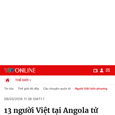
THẾ GIỚI
Chính trị
Tin tức
Thế giới đó đây
Câu chuyện quốc tế
Người Việt bốn phương
Xã hội
09/03/2016 11:36 GMT+7
Pháp luật
Chuyên mục
Kinh tế
13 người Việt tại Angola tử
Thể thao