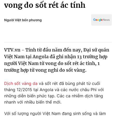
Chính trị
vong do sốt rét ác tính
Truyền hình
Văn hóa - Giải trí
Xã hội
Y tế
Người Việt bốn phương
Đời sống
Pháp luật
Công nghệ
Giáo dục
Y tế
VTV.vn - Tính từ đầu năm đến nay, Đại sứ quán
Việt Nam tại Angola đã ghi nhận 13 trường hợp
Thế giới
người Việt Nam tử vong do sốt rét ác tính, 1
trường hợp tử vong nghi do sốt vàng.
Tin tức
Kinh tế
Thế giới đó đây
Dịch sốt vàng da
và sốt rét đã bùng phát từ cuối
Tài chính
tháng 12/2015 tại Angola và các nước châu Phi với
Dữ liệu và đời sống
Câu chuyện quốc tế
những diễn biến phức tạp. Các ca nhiễm dịch tăng
Thị trường
nhanh với nhiều biến thể mới.
Truyền hình
Góc doanh nghiệp
Với số lượng người Việt Nam đang sinh sống và làm