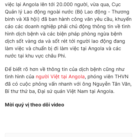
Phim VTV
việc lại Angola lên tới 20.000 người, vừa qua, Cục
Giải trí
Quản lý Lao động ngoài nước (Bộ Lao động - Thương
Hậu trường
binh và Xã hội) đã ban hành công văn yêu cầu, khuyến
Điện ảnh
Đời sống
Nhân vật
cáo các doanh nghiệp phải chủ động thông tin về tình
Âm nhạc
hình dịch bệnh và các biện pháp phòng ngừa bệnh
Du lịch
Khán giả
dịch sốt vàng da và sốt rét tới người lao động đang
Giáo dục
Sao
làm việc và chuẩn bị đi làm việc tại Angola và các
Làm đẹp
Giải sao mai
Tuyển sinh
nước tại khu vực châu Phi.
Công nghệ
Chất lượng cuộc sống
Học trực tuyến
Để biết rõ hơn về thông tin của dịch bệnh cũng như
Hitech Công nghệ tương lai
tình hình của
người Việt tại Angola
, phóng viên THVN
Giao lưu trực tuyến
đã có cuộc phỏng vấn nhanh với ông Nguyễn Tân Văn,
Sản phẩm
Bí thư thứ ba, Đại sứ quán Việt Nam tại Angola.
Lịch phát sóng
Thị trường
Mời quý vị theo dõi video
Tư vấn
Chuyên mục khác
Emagazine
Podcast