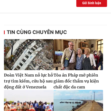
Ðiện thoại Thời báo VTV:
024.66 897 897
Gửi bình luận
Email:
toasoan@vtv.vn
Liên hệ quảng cáo:
024-7300.7108
TIN CÙNG CHUYÊN MỤC
Đoàn Việt Nam nỗ lực hỗ
Tòa án Pháp mở phiên
trợ tìm kiếm, cứu hộ sau
giám đốc thẩm vụ kiện
® Cấm sao chép dưới mọi hình thức nếu không có sự chấp
động đất ở Venezuela
chất độc da cam
thuận bằng văn bản. Ghi rõ nguồn VTV.vn khi phát hành lại
thông tin từ website này.