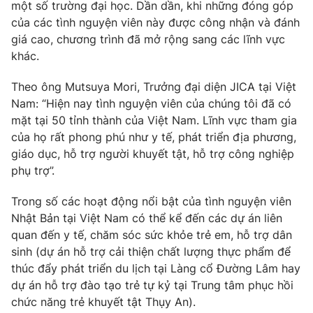
Phim VTV
một số trường đại học. Dần dần, khi những đóng góp
Giải trí
của các tình nguyện viên này được công nhận và đánh
Hậu trường
giá cao, chương trình đã mở rộng sang các lĩnh vực
Điện ảnh
Đời sống
khác.
Nhân vật
Âm nhạc
Du lịch
Theo ông Mutsuya Mori, Trưởng đại diện JICA tại Việt
Khán giả
Giáo dục
Sao
Nam: “Hiện nay tình nguyện viên của chúng tôi đã có
Làm đẹp
Giải sao mai
mặt tại 50 tỉnh thành của Việt Nam. Lĩnh vực tham gia
Tuyển sinh
Công nghệ
của họ rất phong phú như y tế, phát triển địa phương,
Chất lượng cuộc sống
Học trực tuyến
giáo dục, hỗ trợ người khuyết tật, hỗ trợ công nghiệp
Hitech Công nghệ tương lai
phụ trợ”.
Giao lưu trực tuyến
Sản phẩm
Trong số các hoạt động nổi bật của tình nguyện viên
Lịch phát sóng
Nhật Bản tại Việt Nam có thể kể đến các dự án liên
Thị trường
quan đến y tế, chăm sóc sức khỏe trẻ em, hỗ trợ dân
Tư vấn
sinh (dự án hỗ trợ cải thiện chất lượng thực phẩm để
thúc đẩy phát triển du lịch tại Làng cổ Đường Lâm hay
Chuyên mục khác
dự án hỗ trợ đào tạo trẻ tự kỷ tại Trung tâm phục hồi
Emagazine
Podcast
chức năng trẻ khuyết tật Thụy An).