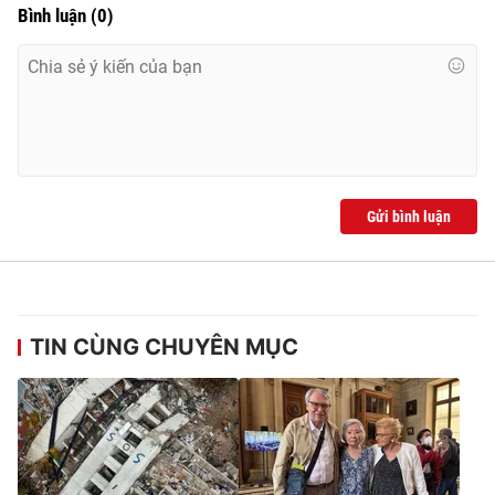
Bình luận
(
0
)
Gửi bình luận
TIN CÙNG CHUYÊN MỤC