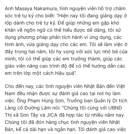
Anh Masaya Nakamura, tình nguyện viên hỗ trợ chăm
Photo
Infographic
sóc trẻ tự kỷ cho biết: “Hiện nay tôi đang giảng dạy ở
lớp dành cho trẻ tự kỷ. Để giúp những em gặp khó
Video
Shorts video
khăn về ngôn ngữ có thể hiểu được dễ dàng, tôi sử
dụng phương pháp phân tích hành vi ứng dụng, các
VTV Money
hình ảnh, vừa giảng dạy cho các em. Tôi sẽ làm việc ở
VTV Thể thao
đây trong hai năm, tôi hy vọng với sức lực nhỏ bé của
mình, tôi có thể giúp các em trưởng thành, giúp các
VTV Sức khoẻ
Bất động sản
giáo viên nâng cao trình độ để có thể hướng dẫn các
em trên lớp một cách hiệu quả”.
Thị trường 24h
Tấm lòng Việt
Cho đến nay, các tình nguyện viên Nhật Bản đến Việt
Nam đều nhận được sự đánh giá cao tại nơi họ làm
VTV4
Vươn mình bằng AI
việc. Ông Phạm Hùng Sơn, Trưởng ban Quản lý Di tích
Làng cổ Đường Lâm nói: “Chúng tôi cùng với UBND
VTV9
VTV8
Thị xã Sơn Tây và JICA đã hợp tác từ nhiều năm nay.
Chúng tôi đã đón hàng chục tình nguyện viên Nhật
Bản, kể cả dài hạn và ngắn hạn. Tôi đánh giá cao việc
Liên hệ tòa soạn
English