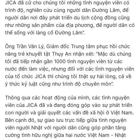
JICA đã cử cho chúng tôi những tình nguyện viên có
trình độ, nghiên cứu cùng người dân Đường Lâm, để
người dân nơi đây phát triển du lịch cộng đồng cũng
như những sản phẩm của địa phương, để người dân có
THỜI BÁO VTV
thể sống với làng cổ Đường Lâm”.
Ông Trần Văn Lý, Giám đốc Trung tâm phục hồi chức
năng trẻ khuyết tật Thụy An nhận xét: “Mặc dù chúng
Theo dõi báo trên
tôi đã tiếp nhận gần 1000 tình nguyện viên từ các
nước đến làm việc, nhưng đối với các tình nguyện viên
của tổ chức JICA thì chúng tôi thật sự hài lòng, cả về
Cơ quan chủ quản:
Đài Truyền hình Việt Nam
ý thức kỷ luật cũng như trình độ chuyên môn”.
Cơ quan báo chí:
Thời báo VTV
Giấy phép hoạt động báo in và báo điện tử số 483/GP-BTTTT
Thông qua các hoạt động của mình, các tình nguyện
cấp ngày 29/12/2023
viên của JICA đã và đang đóng góp vào sự phát triển
Tổng Biên tập:
Vũ Thanh Thủy
con người và giải quyết các vấn đề xã hội ở Việt Nam.
Phó Tổng Biên tập:
Bên cạnh đó, sự giao lưu trực tiếp giữa tình nguyện
Nguyễn Thị Mỹ Hạnh, Phạm Quốc Thắng,
Nguyễn Trọng Ninh
viên người Nhật với người dân cũng góp phần tăng
Tổng đài VTV:
cường tình hữu nghị giữa hai nước Việt Nam - Nhật
024.38 355 931 - 024.38 355 932