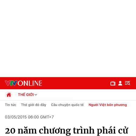
THẾ GIỚI
Chính trị
Tin tức
Thế giới đó đây
Câu chuyện quốc tế
Người Việt bốn phương
Xã hội
03/05/2015 06:00 GMT+7
Pháp luật
Chuyên mục
Kinh tế
20 năm chương trình phái cử
Thể thao