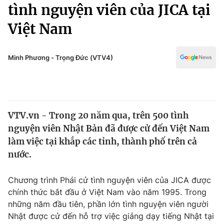
Chính trị
tình nguyện viên của JICA tại
Truyền hình
Việt Nam
Văn hóa - Giải trí
Xã hội
Y tế
Đời sống
Minh Phương - Trọng Đức (VTV4)
Pháp luật
Công nghệ
Giáo dục
Y tế
VTV.vn - Trong 20 năm qua, trên 500 tình
Thế giới
nguyện viên Nhật Bản đã được cử đến Việt Nam
Tin tức
làm việc tại khắp các tỉnh, thành phố trên cả
Kinh tế
nước.
Thế giới đó đây
Tài chính
Dữ liệu và đời sống
Câu chuyện quốc tế
Chương trình Phái cử tình nguyện viên của JICA được
Thị trường
chính thức bắt đầu ở Việt Nam vào năm 1995. Trong
những năm đầu tiên, phần lớn tình nguyện viên người
Truyền hình
Góc doanh nghiệp
Nhật được cử đến hỗ trợ việc giảng dạy tiếng Nhật tại