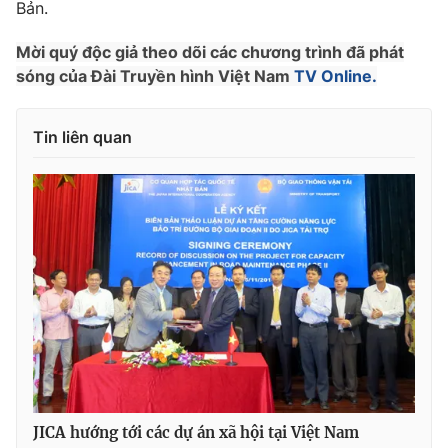
Bản.
Ðiện thoại Thời báo VTV:
024.66 897 897
Email:
toasoan@vtv.vn
Mời quý độc giả theo dõi các chương trình đã phát
Liên hệ quảng cáo:
024-7300.7108
sóng của Đài Truyền hình Việt Nam
TV Online.
Tin liên quan
® Cấm sao chép dưới mọi hình thức nếu không có sự chấp
thuận bằng văn bản. Ghi rõ nguồn VTV.vn khi phát hành lại
thông tin từ website này.
JICA hướng tới các dự án xã hội tại Việt Nam