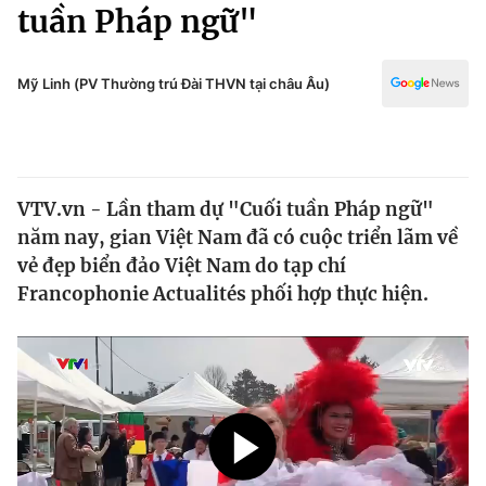
Chính trị
tuần Pháp ngữ"
Truyền hình
Văn hóa - Giải trí
Xã hội
Y tế
Mỹ Linh (PV Thường trú Đài THVN tại châu Âu)
Đời sống
Pháp luật
Công nghệ
Giáo dục
Y tế
VTV.vn - Lần tham dự "Cuối tuần Pháp ngữ"
năm nay, gian Việt Nam đã có cuộc triển lãm về
Thế giới
vẻ đẹp biển đảo Việt Nam do tạp chí
Francophonie Actualités phối hợp thực hiện.
Tin tức
Kinh tế
Thế giới đó đây
Tài chính
Dữ liệu và đời sống
Câu chuyện quốc tế
Thị trường
Truyền hình
Góc doanh nghiệp