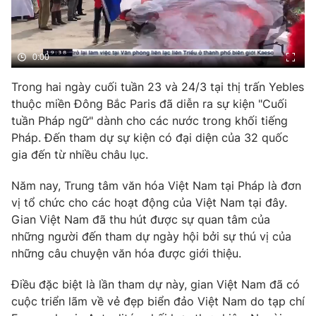
Phim VTV
Giải trí
Hậu trường
Điện ảnh
Đời sống
0:00
Nhân vật
Âm nhạc
Du lịch
Trong hai ngày cuối tuần 23 và 24/3 tại thị trấn Yebles
Khán giả
Giáo dục
Sao
thuộc miền Đông Bắc Paris đã diễn ra sự kiện "Cuối
Làm đẹp
Giải sao mai
tuần Pháp ngữ" dành cho các nước trong khối tiếng
Tuyển sinh
Công nghệ
Pháp. Đến tham dự sự kiện có đại diện của 32 quốc
Chất lượng cuộc sống
Học trực tuyến
gia đến từ nhiều châu lục.
Hitech Công nghệ tương lai
Giao lưu trực tuyến
Năm nay, Trung tâm văn hóa Việt Nam tại Pháp là đơn
Sản phẩm
vị tổ chức cho các hoạt động của Việt Nam tại đây.
Lịch phát sóng
Gian Việt Nam đã thu hút được sự quan tâm của
Thị trường
những người đến tham dự ngày hội bởi sự thú vị của
Tư vấn
những câu chuyện văn hóa được giới thiệu.
Chuyên mục khác
Điều đặc biệt là lần tham dự này, gian Việt Nam đã có
Emagazine
Podcast
cuộc triển lãm về vẻ đẹp biển đảo Việt Nam do tạp chí