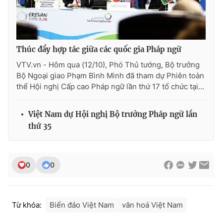
THỜI BÁO VTV
Thúc đẩy hợp tác giữa các quốc gia Pháp ngữ
VTV.vn - Hôm qua (12/10), Phó Thủ tướng, Bộ trưởng
Bộ Ngoại giao Phạm Bình Minh đã tham dự Phiên toàn
thể Hội nghị Cấp cao Pháp ngữ lần thứ 17 tổ chức tại...
Theo dõi báo trên
Việt Nam dự Hội nghị Bộ trưởng Pháp ngữ lần
Cơ quan chủ quản:
Đài Truyền hình Việt Nam
thứ 35
Cơ quan báo chí:
Thời báo VTV
Giấy phép hoạt động báo in và báo điện tử số 483/GP-BTTTT
cấp ngày 29/12/2023
0
0
Tổng Biên tập:
Vũ Thanh Thủy
Phó Tổng Biên tập:
Nguyễn Thị Mỹ Hạnh, Phạm Quốc Thắng,
Nguyễn Trọng Ninh
Từ khóa:
Biển đảo Việt Nam
văn hoá Việt Nam
Tổng đài VTV:
024.38 355 931 - 024.38 355 932