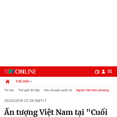
THẾ GIỚI
Chính trị
Tin tức
Thế giới đó đây
Câu chuyện quốc tế
Người Việt bốn phương
Xã hội
25/03/2019 22:34 GMT+7
Pháp luật
Chuyên mục
Kinh tế
Ấn tượng Việt Nam tại "Cuối
Thể thao