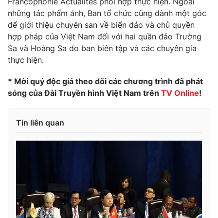
Francophonie Actualités phối hợp thực hiện. Ngoài
những tác phẩm ảnh, Ban tổ chức cũng dành một góc
Photo
Infographic
để giới thiệu chuyên san về biển đảo và chủ quyền
hợp pháp của Việt Nam đối với hai quần đảo Trường
Video
Shorts video
Sa và Hoàng Sa do ban biên tập và các chuyên gia
thực hiện.
VTV Money
VTV Thể thao
* Mời quý độc giả theo dõi các chương trình đã phát
sóng của Đài Truyền hình Việt Nam trên
TV Online
!
VTV Sức khoẻ
Bất động sản
Tin liên quan
Thị trường 24h
Tấm lòng Việt
VTV4
Vươn mình bằng AI
VTV9
VTV8
Liên hệ tòa soạn
English