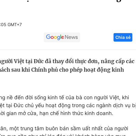
Góc ảnh
5:05 GMT+7
Giáo dục
Công nghệ
Chia sẻ
Tuyển sinh
Hitech Công ng
Học trực tuyến
Sản phẩm
gười Việt tại Đức đã thay đổi thực đơn, nâng cấp các
g
Thị trường
khách sau khi Chính phủ cho phép hoạt động kinh
Tư vấn
ng nề đến đời sống kinh tế của bà con người Việt, khi
t tại Đức chủ yếu hoạt động trong các ngành dịch vụ b
ời gian mở cửa, hạn chế hình thức kinh doanh.
ân, một trung tâm buôn bán sầm uất nhất của người