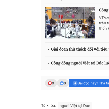
Cộng 
VTV.v
trên 
thốn 
Giai đoạn thử thách đối với tiểu
Cộng đồng người Việt tại Đức l
0
0
Bài đọc hay? Thả t
Từ khóa:
người Việt tại Đức