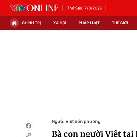
Thứ Sáu, 7/8/2026
CHÍNH TRỊ
XÃ HỘI
PHÁP LUẬT
THẾ GIỚI
Chính trị
Xã hội
Thế giới
Kinh tế
Tin tức
Tài chính
Thế giới đó đây
Thị trường
Câu chuyện quốc tế
Góc doanh nghiệp
Dữ liệu và đời sống
Người Việt bốn phương
Bà con người Việt tạ