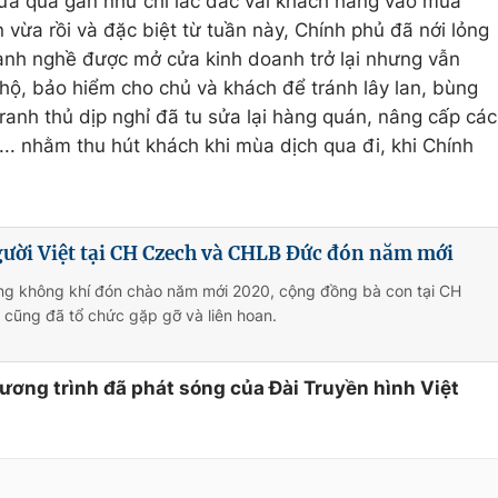
 vừa qua gần như chỉ lác đác vài khách hàng vào mua
vừa rồi và đặc biệt từ tuần này, Chính phủ đã nới lỏng
ành nghề được mở cửa kinh doanh trở lại nhưng vẫn
hộ, bảo hiểm cho chủ và khách để tránh lây lan, bùng
ranh thủ dịp nghỉ đã tu sửa lại hàng quán, nâng cấp các
n... nhằm thu hút khách khi mùa dịch qua đi, khi Chính
ười Việt tại CH Czech và CHLB Đức đón năm mới
ng không khí đón chào năm mới 2020, cộng đồng bà con tại CH
cũng đã tổ chức gặp gỡ và liên hoan.
hương trình đã phát sóng của Đài Truyền hình Việt