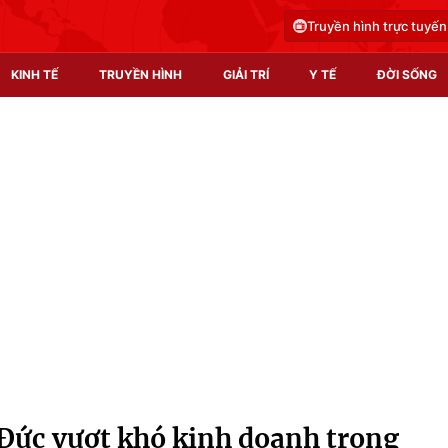
Truyền hình trực tuyến
KINH TẾ
TRUYỀN HÌNH
GIẢI TRÍ
Y TẾ
ĐỜI SỐNG
Pháp luật
Y tế
Truyền hình
Multimedia
Phim VTV
Video
Hậu trường
Shorts video
Nhân vật
Podcast
Khán giả
EMagazine
Giải sao mai
Photo
i Đức vượt khó kinh doanh trong
Infographic