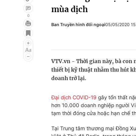
mùa dịch
0
Ban Truyền hình đối ngoại
05/05/2020 1
Giải trí
Đời sống
Điện ảnh
Du lịch
Âm nhạc
Làm đẹp
VTV.vn - Thời gian này, bà con n
Sao
Chất lượng cuộc sốn
thiết bị kỹ thuật nhằm thu hút 
doanh trở lại.
Đại dịch COVID-19
gây tổn thất nặ
hơn 10.000 doanh nghiệp người Việ
tạm thời đóng cửa hoặc hạn chế th
Tại Trung tâm thương mại Đồng Xu