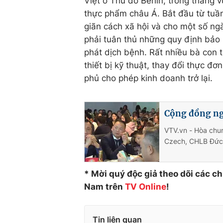
Việt ở Thủ đô Berlin, trong tháng
thực phẩm châu Á. Bắt đầu từ tuần 
giãn cách xã hội và cho một số ng
phải tuân thủ những quy định bảo 
phát dịch bệnh. Rất nhiều bà con t
thiết bị kỹ thuật, thay đổi thực đơ
phủ cho phép kinh doanh trở lại.
Cộng đồng ng
VTV.vn - Hòa chu
Czech, CHLB Đức 
* Mời quý độc giả theo dõi các c
Nam trên
TV Online
!
Tin liên quan