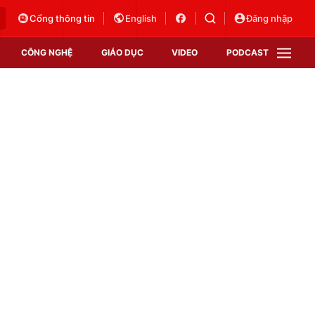
Cổng thông tin
English
Đăng nhập
CÔNG NGHỆ
GIÁO DỤC
VIDEO
PODCAST
VTV Money
VTV Thể thao
VTV Sức khoẻ
Bất động sản
Thị trường 24h
Tấm lòng Việt
Vươn mình bằng AI
VTV4
VTV8
VTV9
Lịch phát sóng
Giao lưu trực tuyến
Sự kiện