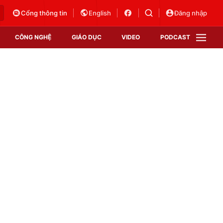
Cổng thông tin
English
Đăng nhập
CÔNG NGHỆ
GIÁO DỤC
VIDEO
PODCAST
VTV Money
VTV Thể thao
VTV Sức khoẻ
Bất động sản
Thị trường 24h
Tấm lòng Việt
Vươn mình bằng AI
VTV4
VTV8
VTV9
Lịch phát sóng
Giao lưu trực tuyến
Sự kiện