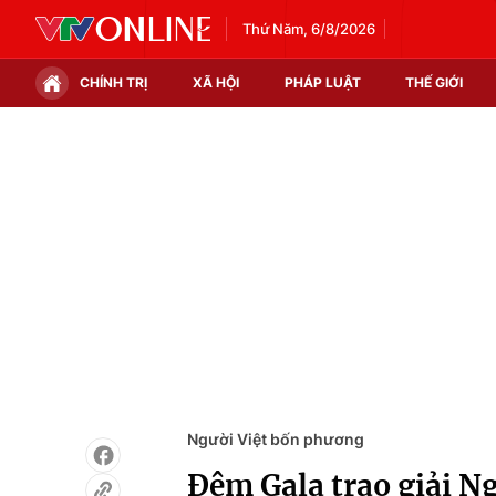
Thứ Năm, 6/8/2026
CHÍNH TRỊ
XÃ HỘI
PHÁP LUẬT
THẾ GIỚI
Chính trị
Xã hội
Thế giới
Kinh tế
Tin tức
Tài chính
Thế giới đó đây
Thị trường
Câu chuyện quốc tế
Góc doanh nghiệp
Dữ liệu và đời sống
Người Việt bốn phương
Đêm Gala trao giải N