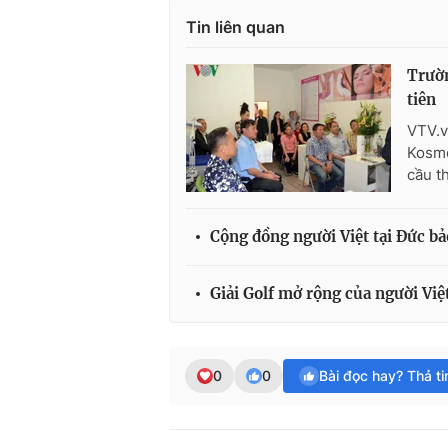
Tin liên quan
Trườn
tiên
VTV.v
Kosme
cầu th
Cộng đồng người Việt tại Đức bảo
Giải Golf mở rộng của người Việ
0
0
Bài đọc hay? Thả t