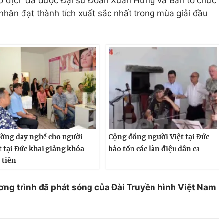
 vô địch đã được Đại sứ Đoàn Xuân Hưng và Ban tổ chức
 nhân đạt thành tích xuất sắc nhất trong mùa giải đầu
ờng dạy nghề cho người
Cộng đồng người Việt tại Đức
t tại Đức khai giảng khóa
bảo tồn các làn điệu dân ca
 tiên
ơng trình đã phát sóng của Đài Truyền hình Việt Nam