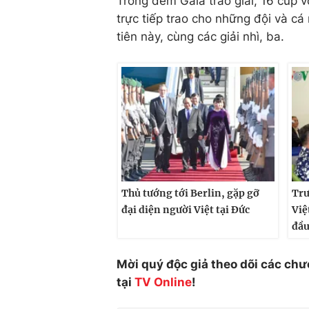
Trong đêm Gala trao giải, 16 cúp
trực tiếp trao cho những đội và cá
tiên này, cùng các giải nhì, ba.
Thủ tướng tới Berlin, gặp gỡ
Trư
đại diện người Việt tại Đức
Việ
đầu
Mời quý độc giả theo dõi các chư
tại
TV Online
!