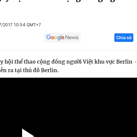
Góc ảnh
7/2017 10:54 GMT+7
Giáo dục
Công nghệ
Chia sẻ
Tuyển sinh
Hitech Công ng
Học trực tuyến
Sản phẩm
y hội thể thao cộng đồng người Việt khu vực Berlin -
g
Thị trường
n ra tại thủ đô Berlin.
Tư vấn