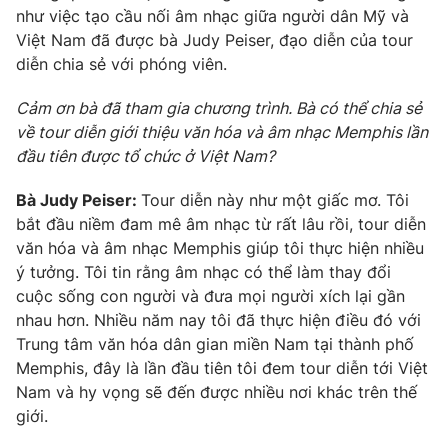
Phim VTV
như việc tạo cầu nối âm nhạc giữa người dân Mỹ và
Giải trí
Việt Nam đã được bà Judy Peiser, đạo diễn của tour
Hậu trường
Điện ảnh
diễn chia sẻ với phóng viên.
Đời sống
Nhân vật
Âm nhạc
Cảm ơn bà đã tham gia chương trình. Bà có thể chia sẻ
Du lịch
Khán giả
về tour diễn giới thiệu văn hóa và âm nhạc Memphis lần
Giáo dục
Sao
đầu tiên được tổ chức ở Việt Nam?
Làm đẹp
Giải sao mai
Tuyển sinh
Công nghệ
Bà Judy Peiser:
Tour diễn này như một giấc mơ. Tôi
Chất lượng cuộc sống
Học trực tuyến
bắt đầu niềm đam mê âm nhạc từ rất lâu rồi, tour diễn
Hitech Công nghệ tương lai
văn hóa và âm nhạc Memphis giúp tôi thực hiện nhiều
Giao lưu trực tuyến
ý tưởng. Tôi tin rằng âm nhạc có thể làm thay đổi
Sản phẩm
cuộc sống con người và đưa mọi người xích lại gần
Lịch phát sóng
Thị trường
nhau hơn. Nhiều năm nay tôi đã thực hiện điều đó với
Trung tâm văn hóa dân gian miền Nam tại thành phố
Tư vấn
Memphis, đây là lần đầu tiên tôi đem tour diễn tới Việt
Chuyên mục khác
Nam và hy vọng sẽ đến được nhiều nơi khác trên thế
giới.
Emagazine
Podcast