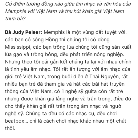
Có điểm tương đồng nào giữa âm nhạc và văn hóa của
Photo
Infographic
Memphis với Việt Nam và thu hút khán giả Việt Nam
thưa bà?
Video
Shorts video
Bà Judy Peiser:
Memphis là một vùng đất tuyệt vời,
các bạn có sông Hồng thì chúng tôi có dòng
VTV Money
VTV Thể thao
Mississippi, các bạn trồng lúa chúng tôi cũng sản xuất
lúa gạo và trồng bông, đều phát triển nông nghiệp.
Nhưng theo tôi cái gắn kết chúng ta lại với nhau chính
VTV Sức khoẻ
Bất động sản
là tình yêu âm nhạc. Tôi rất ấn tượng với âm nhạc của
giới trẻ Việt Nam, trong buổi diễn ở Thái Nguyên, rất
Thị trường 24h
Tấm lòng Việt
nhiều bạn trẻ đã tham gia và hát các bài hát truyền
thống của Việt Nam, có 1 nghệ sỹ guita còn rất trẻ
nhưng được khán giả lắng nghe và trân trọng, điều đó
VTV4
Vươn mình bằng AI
cho thấy khán giả rất trân trọng âm nhạc và người
nghệ sỹ. Chúng ta đều có các nhạc cụ, đều chơi
VTV9
VTV8
beatbox... chỉ là cách chơi nhạc khác nhau một chút
thôi.
Liên hệ tòa soạn
English