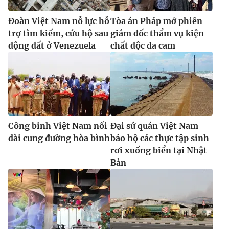
Đoàn Việt Nam nỗ lực hỗ
Tòa án Pháp mở phiên
trợ tìm kiếm, cứu hộ sau
giám đốc thẩm vụ kiện
động đất ở Venezuela
chất độc da cam
Công binh Việt Nam nối
Đại sứ quán Việt Nam
dài cung đường hòa bình
bảo hộ các thực tập sinh
rơi xuống biển tại Nhật
Bản