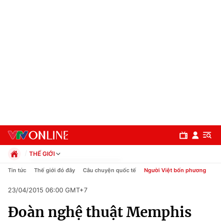
THẾ GIỚI
Chính trị
Tin tức
Thế giới đó đây
Câu chuyện quốc tế
Người Việt bốn phương
Xã hội
23/04/2015 06:00 GMT+7
Pháp luật
Chuyên mục
Kinh tế
Đoàn nghệ thuật Memphis
Thể thao