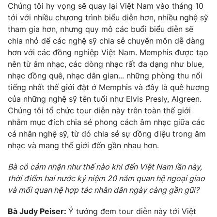
Chúng tôi hy vọng sẽ quay lại Việt Nam vào tháng 10
tới với nhiều chương trình biểu diễn hơn, nhiều nghệ sỹ
tham gia hơn, nhưng quy mô các buổi biểu diễn sẽ
chia nhỏ để các nghệ sỹ chia sẻ chuyên môn dễ dàng
THỜI BÁO VTV
hơn với các đồng nghiệp Việt Nam. Memphis được tạo
nên từ âm nhạc, các dòng nhạc rất đa dạng như blue,
nhạc đồng quê, nhạc dân gian... những phòng thu nổi
tiếng nhất thế giới đặt ở Memphis và đây là quê hương
Theo dõi báo trên
của những nghệ sỹ tên tuổi như Elvis Presly, Algreen.
Chúng tôi tổ chức tour diễn này trên toàn thế giới
Cơ quan chủ quản:
nhằm mục đích chia sẻ phong cách âm nhạc giữa các
Đài Truyền hình Việt Nam
cá nhân nghệ sỹ, từ đó chia sẻ sự đồng điệu trong âm
Cơ quan báo chí:
Thời báo VTV
nhạc và mang thế giới đến gần nhau hơn.
Giấy phép hoạt động báo in và báo điện tử số 483/GP-BTTTT
cấp ngày 29/12/2023
Bà có cảm nhận như thế nào khi đến Việt Nam lần này,
Tổng Biên tập:
Vũ Thanh Thủy
thời điểm hai nước kỷ niệm 20 năm quan hệ ngoại giao
Phó Tổng Biên tập:
Nguyễn Thị Mỹ Hạnh, Phạm Quốc Thắng,
và mối quan hệ hợp tác nhân dân ngày càng gần gũi?
Nguyễn Trọng Ninh
Tổng đài VTV:
024.38 355 931 - 024.38 355 932
Bà Judy Peiser:
Ý tưởng đem tour diễn này tới Việt