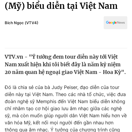
Chính trị
(Mỹ) biểu diễn tại Việt Nam
Truyền hình
Văn hóa - Giải trí
Xã hội
Y tế
Bích Ngọc (VTV4)
Đời sống
Pháp luật
Công nghệ
Giáo dục
Y tế
VTV.vn - "Ý tưởng đem tour diễn này tới Việt
Nam xuất hiện khi tôi biết đây là năm kỷ niệm
Thế giới
20 năm quan hệ ngoại giao Việt Nam - Hoa Kỳ".
Tin tức
Kinh tế
Đó là chia sẻ của bà Judy Peiser, đạo diễn của tour
Thế giới đó đây
diễn này tại Việt Nam. Theo các nhà tổ chức, việc đưa
Tài chính
đoàn nghệ sỹ Memphis đến Việt Nam biểu diễn không
Dữ liệu và đời sống
Câu chuyện quốc tế
chỉ nhằm tạo cơ hội giao lưu âm nhạc giữa các nghệ
Thị trường
sỹ, mà còn muốn giúp người dân Việt Nam hiểu hơn về
Truyền hình
văn hóa Mỹ, kết nối mọi người đến gần nhau hơn
Góc doanh nghiệp
thông qua âm nhạc. Ý tưởng của chương trình cũng