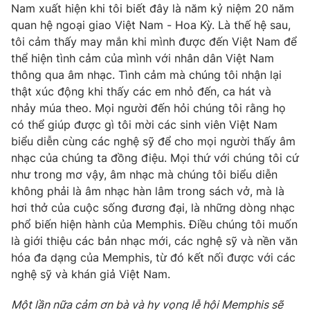
Ðiện thoại Thời báo VTV:
Nam xuất hiện khi tôi biết đây là năm kỷ niệm 20 năm
024.66 897 897
quan hệ ngoại giao Việt Nam - Hoa Kỳ. Là thế hệ sau,
Email:
toasoan@vtv.vn
tôi cảm thấy may mắn khi mình được đến Việt Nam để
Liên hệ quảng cáo:
024-7300.7108
thể hiện tình cảm của mình với nhân dân Việt Nam
thông qua âm nhạc. Tình cảm mà chúng tôi nhận lại
thật xúc động khi thấy các em nhỏ đến, ca hát và
nhảy múa theo. Mọi người đến hỏi chúng tôi rằng họ
có thể giúp được gì tôi mời các sinh viên Việt Nam
biểu diễn cùng các nghệ sỹ để cho mọi người thấy âm
nhạc của chúng ta đồng điệu. Mọi thứ với chúng tôi cứ
như trong mơ vậy, âm nhạc mà chúng tôi biểu diễn
không phải là âm nhạc hàn lâm trong sách vở, mà là
hơi thở của cuộc sống đương đại, là những dòng nhạc
phổ biến hiện hành của Memphis. Điều chúng tôi muốn
là giới thiệu các bản nhạc mới, các nghệ sỹ và nền văn
® Cấm sao chép dưới mọi hình thức nếu không có sự chấp
thuận bằng văn bản. Ghi rõ nguồn VTV.vn khi phát hành lại
hóa đa dạng của Memphis, từ đó kết nối được với các
thông tin từ website này.
nghệ sỹ và khán giả Việt Nam.
Một lần nữa cảm ơn bà và hy vọng lễ hội Memphis sẽ