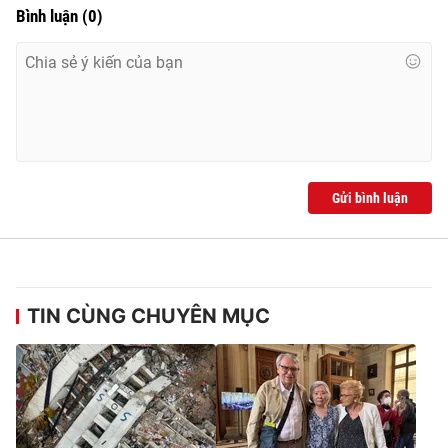
Bình luận
(
0
)
Gửi bình luận
TIN CÙNG CHUYÊN MỤC