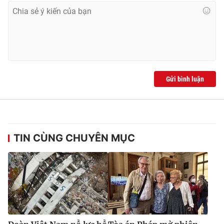
Ðiện thoại Thời báo VTV:
024.66 897 897
Email:
toasoan@vtv.vn
Liên hệ quảng cáo:
024-7300.7108
Gửi bình luận
TIN CÙNG CHUYÊN MỤC
® Cấm sao chép dưới mọi hình thức nếu không có sự chấp
thuận bằng văn bản. Ghi rõ nguồn VTV.vn khi phát hành lại
thông tin từ website này.