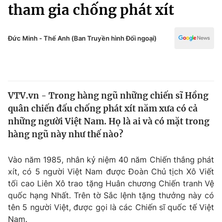
Chính trị
tham gia chống phát xít
Truyền hình
Văn hóa - Giải trí
Xã hội
Y tế
Đức Minh - Thế Anh (Ban Truyền hình Đối ngoại)
Đời sống
Pháp luật
Công nghệ
Giáo dục
Y tế
VTV.vn - Trong hàng ngũ những chiến sĩ Hồng
quân chiến đấu chống phát xít năm xưa có cả
Thế giới
những người Việt Nam. Họ là ai và có mặt trong
hàng ngũ này như thế nào?
Tin tức
Kinh tế
Thế giới đó đây
Vào năm 1985, nhân kỷ niệm 40 năm Chiến thắng phát
Tài chính
xít, có 5 người Việt Nam được Đoàn Chủ tịch Xô Viết
Dữ liệu và đời sống
Câu chuyện quốc tế
tối cao Liên Xô trao tặng Huân chương Chiến tranh Vệ
Thị trường
quốc hạng Nhất. Trên tờ Sắc lệnh tặng thưởng này có
Truyền hình
Góc doanh nghiệp
tên 5 người Việt, được gọi là các Chiến sĩ quốc tế Việt
Nam.