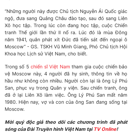
Phim VTV
Giải trí
“Những người này được Chủ tịch Nguyễn Ái Quốc giác
Hậu trường
ngộ, đưa sang Quảng Châu đào tạo, sau đó sang Liên
Điện ảnh
Đời sống
Nhân vật
Xô học tập. Trong lúc còn đang học tập, cuộc Chiến
Âm nhạc
tranh Thế giới lần thứ II nổ ra. Lúc đó là mùa Đông
Du lịch
Khán giả
năm 1941, quân phát xít Đức đã tiến sát đến ngoại ô
Giáo dục
Sao
Moscow” - GS. TSKH Vũ Minh Giang, Phó Chủ tịch Hội
Làm đẹp
Giải sao mai
Tuyển sinh
Khoa học Lịch sử Việt Nam, cho biết.
Công nghệ
Chất lượng cuộc sống
Học trực tuyến
Trong số 5
chiến sĩ Việt Nam
tham gia cuộc chiến bảo
Hitech Công nghệ tương lai
vệ Moscow này, 4 người đã hy sinh, thông tin về họ
Giao lưu trực tuyến
hầu như không còn nhiều. Người còn lại là ông Lý Phú
Sản phẩm
San, phục vụ trong Quân y viện. Sau chiến tranh, ông
Lịch phát sóng
Thị trường
đã ở lại Liên Xô làm việc. Ông Lý Phú San mất năm
1980. Hiện nay, vợ và con của ông San đang sống tại
Tư vấn
Moscow.
Chuyên mục khác
Mời quý độc giả theo dõi các chương trình đã phát
Emagazine
Podcast
sóng của Đài Truyền hình Việt Nam tại
TV Online
!