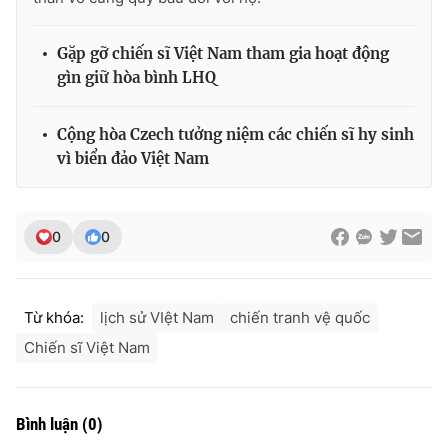
Gặp gỡ chiến sĩ Việt Nam tham gia hoạt động
gìn giữ hòa bình LHQ
THỜI BÁO VTV
Cộng hòa Czech tưởng niệm các chiến sĩ hy sinh
vì biển đảo Việt Nam
Theo dõi báo trên
0
0
Cơ quan chủ quản:
Đài Truyền hình Việt Nam
Cơ quan báo chí:
Thời báo VTV
Giấy phép hoạt động báo in và báo điện tử số 483/GP-BTTTT
Từ khóa:
lịch sử VIệt Nam
chiến tranh vệ quốc
cấp ngày 29/12/2023
Chiến sĩ Việt Nam
Tổng Biên tập:
Vũ Thanh Thủy
Phó Tổng Biên tập:
Nguyễn Thị Mỹ Hạnh, Phạm Quốc Thắng,
Nguyễn Trọng Ninh
Bình luận
(
0
)
Tổng đài VTV:
024.38 355 931 - 024.38 355 932