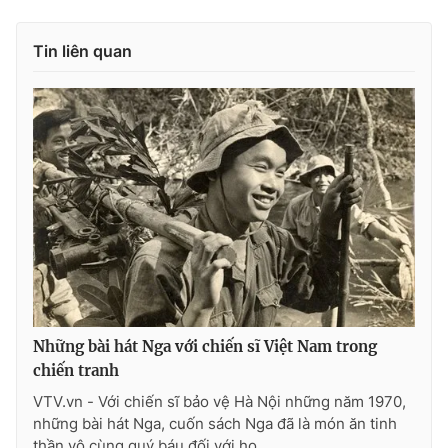
Photo
Infographic
Tin liên quan
Video
Shorts video
VTV Money
VTV Thể thao
VTV Sức khoẻ
Bất động sản
Thị trường 24h
Tấm lòng Việt
VTV4
Vươn mình bằng AI
Những bài hát Nga với chiến sĩ Việt Nam trong
chiến tranh
VTV9
VTV8
VTV.vn - Với chiến sĩ bảo vệ Hà Nội những năm 1970,
những bài hát Nga, cuốn sách Nga đã là món ăn tinh
Liên hệ tòa soạn
English
thần vô cùng quý báu đối với họ.