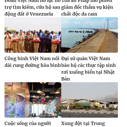
Đoàn Việt Nam nỗ lực hỗ
Tòa án Pháp mở phiên
trợ tìm kiếm, cứu hộ sau
giám đốc thẩm vụ kiện
động đất ở Venezuela
chất độc da cam
Công binh Việt Nam nối
Đại sứ quán Việt Nam
dài cung đường hòa bình
bảo hộ các thực tập sinh
rơi xuống biển tại Nhật
Bản
Cuộc sống của người
Xung đột tại Trung