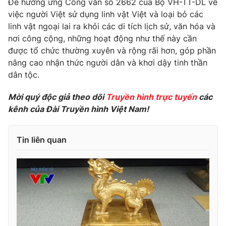
Để hưởng ứng Công văn số 2662 của Bộ VH-TT-DL về
việc người Việt sử dụng linh vật Việt và loại bỏ các
Photo
Infographic
linh vật ngoại lai ra khỏi các di tích lịch sử, văn hóa và
nơi công cộng, những hoạt động như thế này cần
Video
Shorts video
được tổ chức thường xuyên và rộng rãi hơn, góp phần
nâng cao nhận thức người dân và khơi dậy tinh thần
VTV Money
dân tộc.
VTV Thể thao
Mời quý độc giả theo dõi
Truyền hình trực tuyến
các
VTV Sức khoẻ
Bất động sản
kênh của Đài Truyền hình Việt Nam!
Thị trường 24h
Tấm lòng Việt
Tin liên quan
VTV4
Vươn mình bằng AI
VTV9
VTV8
Liên hệ tòa soạn
English