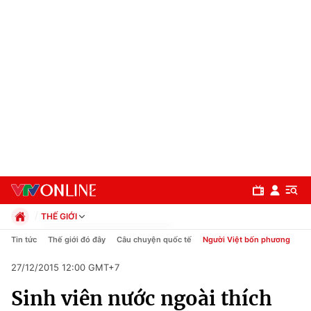
THẾ GIỚI
Chính trị
Tin tức
Thế giới đó đây
Câu chuyện quốc tế
Người Việt bốn phương
Xã hội
27/12/2015 12:00 GMT+7
Pháp luật
Chuyên mục
Kinh tế
Sinh viên nước ngoài thích
Thể thao