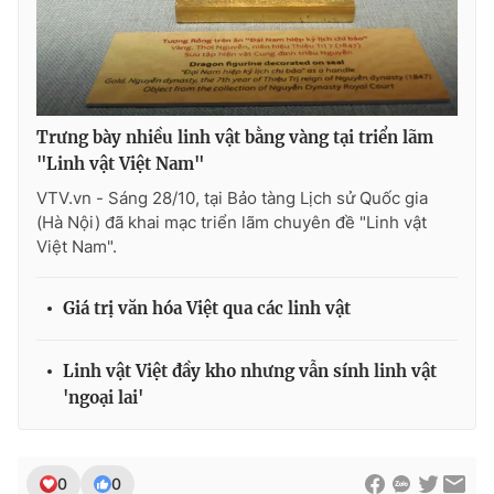
THỜI BÁO VTV
Trưng bày nhiều linh vật bằng vàng tại triển lãm
"Linh vật Việt Nam"
VTV.vn - Sáng 28/10, tại Bảo tàng Lịch sử Quốc gia
Theo dõi báo trên
(Hà Nội) đã khai mạc triển lãm chuyên đề "Linh vật
Việt Nam".
Cơ quan chủ quản:
Đài Truyền hình Việt Nam
Giá trị văn hóa Việt qua các linh vật
Cơ quan báo chí:
Thời báo VTV
Giấy phép hoạt động báo in và báo điện tử số 483/GP-BTTTT
cấp ngày 29/12/2023
Linh vật Việt đầy kho nhưng vẫn sính linh vật
Tổng Biên tập:
Vũ Thanh Thủy
'ngoại lai'
Phó Tổng Biên tập:
Nguyễn Thị Mỹ Hạnh, Phạm Quốc Thắng,
Nguyễn Trọng Ninh
Tổng đài VTV:
024.38 355 931 - 024.38 355 932
0
0