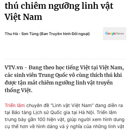
Chính trị
thú chiêm ngưỡng linh vật
Truyền hình
Việt Nam
Văn hóa - Giải trí
Xã hội
Y tế
Đời sống
Thu Hà - Sơn Tùng (Ban Truyền hình Đối ngoại)
Pháp luật
Công nghệ
Giáo dục
Y tế
VTV.vn - Đang theo học tiếng Việt tại Việt Nam,
Thế giới
các sinh viên Trung Quốc vô cùng thích thú khi
Tin tức
được tận mắt chiêm ngưỡng linh vật truyền
Kinh tế
thống Việt.
Thế giới đó đây
Tài chính
Dữ liệu và đời sống
Câu chuyện quốc tế
Triển lãm
chuyên đề “Linh vật Việt Nam” đang diễn ra
Thị trường
tại Bảo tàng Lịch sử Quốc gia tại Hà Nội. Triển lãm
trưng bày gần 100 hiện vật, giúp người xem hình dung
Truyền hình
Góc doanh nghiệp
cụ thể hơn về hình dáng và ý nghĩa của những linh vật