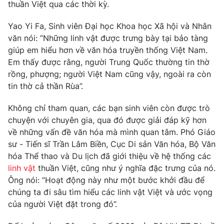
Phim VTV
thuần Việt qua các thời kỳ.
Giải trí
Hậu trường
Yao Yi Fa, Sinh viên Đại học Khoa học Xã hội và Nhân
Điện ảnh
văn nói: “Những linh vật được trưng bày tại bảo tàng
Đời sống
Nhân vật
giúp em hiểu hơn về văn hóa truyền thống Việt Nam.
Âm nhạc
Du lịch
Em thấy được rằng, người Trung Quốc thường tin thờ
Khán giả
Giáo dục
Sao
rồng, phượng; người Việt Nam cũng vậy, ngoài ra còn
Làm đẹp
Giải sao mai
tin thờ cả thần Rùa”.
Tuyển sinh
Công nghệ
Chất lượng cuộc sống
Không chỉ tham quan, các bạn sinh viên còn được trò
Học trực tuyến
Hitech Công nghệ tương lai
chuyện với chuyên gia, qua đó được giải đáp kỹ hơn
Giao lưu trực tuyến
về những vấn đề văn hóa mà mình quan tâm. Phó Giáo
Sản phẩm
sư - Tiến sĩ Trần Lâm Biền, Cục Di sản Văn hóa, Bộ Văn
Lịch phát sóng
hóa Thể thao và Du lịch đã giới thiệu về hệ thống các
Thị trường
linh vật
thuần Việt, cũng như ý nghĩa đặc trưng của nó.
Tư vấn
Ông nói: “Hoạt động này như một bước khởi đầu để
chúng ta đi sâu tìm hiểu các linh vật Việt và ước vọng
Chuyên mục khác
của người Việt đặt trong đó”.
Emagazine
Podcast