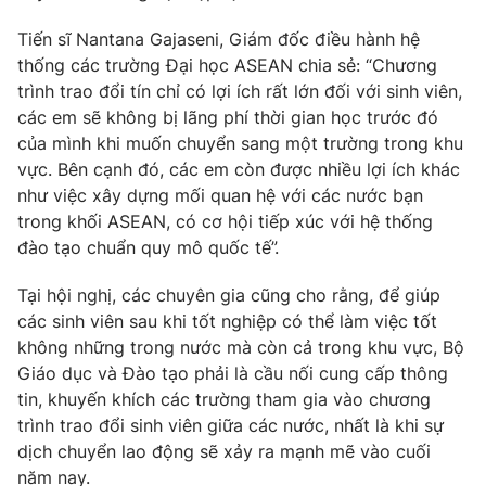
Photo
Infographic
Tiến sĩ Nantana Gajaseni, Giám đốc điều hành hệ
thống các trường Đại học ASEAN chia sẻ: “Chương
trình trao đổi tín chỉ có lợi ích rất lớn đối với sinh viên,
Video
Shorts video
các em sẽ không bị lãng phí thời gian học trước đó
của mình khi muốn chuyển sang một trường trong khu
VTV Money
VTV Thể thao
vực. Bên cạnh đó, các em còn được nhiều lợi ích khác
như việc xây dựng mối quan hệ với các nước bạn
trong khối ASEAN, có cơ hội tiếp xúc với hệ thống
VTV Sức khoẻ
Bất động sản
đào tạo chuẩn quy mô quốc tế”.
Thị trường 24h
Tấm lòng Việt
Tại hội nghị, các chuyên gia cũng cho rằng, để giúp
các sinh viên sau khi tốt nghiệp có thể làm việc tốt
không những trong nước mà còn cả trong khu vực, Bộ
VTV4
Vươn mình bằng AI
Giáo dục và Đào tạo phải là cầu nối cung cấp thông
tin, khuyến khích các trường tham gia vào chương
VTV9
VTV8
trình trao đổi sinh viên giữa các nước, nhất là khi sự
dịch chuyển lao động sẽ xảy ra mạnh mẽ vào cuối
Liên hệ tòa soạn
English
năm nay.