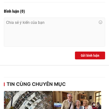
Bình luận
(
0
)
Gửi bình luận
TIN CÙNG CHUYÊN MỤC