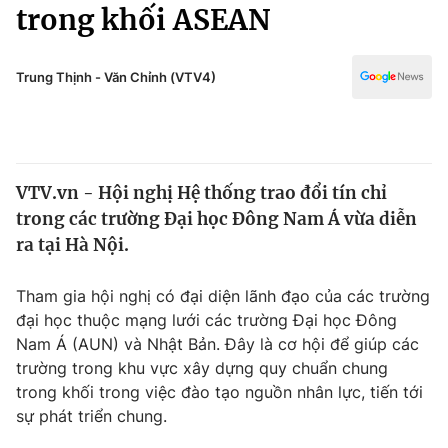
Chính trị
trong khối ASEAN
Truyền hình
Văn hóa - Giải trí
Xã hội
Y tế
Trung Thịnh - Văn Chỉnh (VTV4)
Đời sống
Pháp luật
Công nghệ
Giáo dục
Y tế
VTV.vn - Hội nghị Hệ thống trao đổi tín chỉ
trong các trường Đại học Đông Nam Á vừa diễn
Thế giới
ra tại Hà Nội.
Tin tức
Kinh tế
Tham gia hội nghị có đại diện lãnh đạo của các trường
Thế giới đó đây
đại học thuộc mạng lưới các trường Đại học Đông
Tài chính
Nam Á (AUN) và Nhật Bản. Đây là cơ hội để giúp các
Dữ liệu và đời sống
Câu chuyện quốc tế
trường trong khu vực xây dựng quy chuẩn chung
Thị trường
trong khối trong việc đào tạo nguồn nhân lực, tiến tới
Truyền hình
sự phát triển chung.
Góc doanh nghiệp