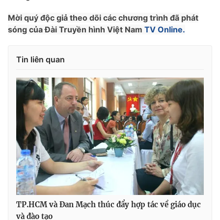
Ðiện thoại Thời báo VTV:
024.66 897 897
Mời quý độc giả theo dõi các chương trình đã phát
Email:
toasoan@vtv.vn
sóng của Đài Truyền hình Việt Nam
TV Online.
Liên hệ quảng cáo:
024-7300.7108
Tin liên quan
® Cấm sao chép dưới mọi hình thức nếu không có sự chấp
thuận bằng văn bản. Ghi rõ nguồn VTV.vn khi phát hành lại
thông tin từ website này.
TP.HCM và Đan Mạch thúc đẩy hợp tác về giáo dục
và đào tạo