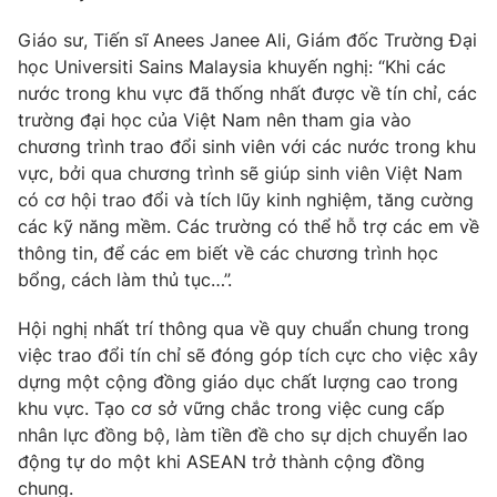
Giáo sư, Tiến sĩ Anees Janee Ali, Giám đốc Trường Đại
học Universiti Sains Malaysia khuyến nghị: “Khi các
nước trong khu vực đã thống nhất được về tín chỉ, các
THỜI BÁO VTV
trường đại học của Việt Nam nên tham gia vào
chương trình trao đổi sinh viên với các nước trong khu
vực, bởi qua chương trình sẽ giúp sinh viên Việt Nam
có cơ hội trao đổi và tích lũy kinh nghiệm, tăng cường
Theo dõi báo trên
các kỹ năng mềm. Các trường có thể hỗ trợ các em về
thông tin, để các em biết về các chương trình học
Cơ quan chủ quản:
bổng, cách làm thủ tục…”.
Đài Truyền hình Việt Nam
Cơ quan báo chí:
Thời báo VTV
Hội nghị nhất trí thông qua về quy chuẩn chung trong
Giấy phép hoạt động báo in và báo điện tử số 483/GP-BTTTT
việc trao đổi tín chỉ sẽ đóng góp tích cực cho việc xây
cấp ngày 29/12/2023
dựng một cộng đồng giáo dục chất lượng cao trong
Tổng Biên tập:
Vũ Thanh Thủy
khu vực. Tạo cơ sở vững chắc trong việc cung cấp
Phó Tổng Biên tập:
Nguyễn Thị Mỹ Hạnh, Phạm Quốc Thắng,
nhân lực đồng bộ, làm tiền đề cho sự dịch chuyển lao
Nguyễn Trọng Ninh
động tự do một khi ASEAN trở thành cộng đồng
Tổng đài VTV:
024.38 355 931 - 024.38 355 932
chung.