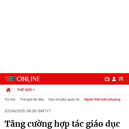
THẾ GIỚI
Chính trị
Tin tức
Thế giới đó đây
Câu chuyện quốc tế
Người Việt bốn phương
Xã hội
07/04/2015 06:00 GMT+7
Pháp luật
Chuyên mục
Kinh tế
Tăng cường hợp tác giáo dục
Thể thao