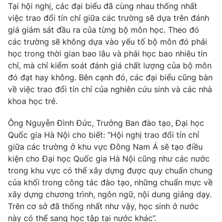
Phim VTV
Tại hội nghị, các đại biểu đã cùng nhau thống nhất
Giải trí
việc trao đổi tín chỉ giữa các trường sẽ dựa trên đánh
Hậu trường
giá giám sát đầu ra của từng bộ môn học. Theo đó
Điện ảnh
Đời sống
các trường sẽ không dựa vào yếu tố bộ môn đó phải
Nhân vật
Âm nhạc
học trong thời gian bao lâu và phải học bao nhiêu tín
Du lịch
Khán giả
chỉ, mà chỉ kiểm soát đánh giá chất lượng của bộ môn
Giáo dục
Sao
đó đạt hay không. Bên cạnh đó, các đại biểu cũng bàn
Làm đẹp
Giải sao mai
Tuyển sinh
về việc trao đổi tín chỉ của nghiên cứu sinh và các nhà
Công nghệ
Chất lượng cuộc sống
khoa học trẻ.
Học trực tuyến
Hitech Công nghệ tương lai
Ông Nguyễn Đình Đức, Trưởng Ban đào tạo, Đại học
Giao lưu trực tuyến
Quốc gia Hà Nội cho biết: “Hội nghị trao đổi tín chỉ
Sản phẩm
giữa các trường ở khu vực Đông Nam Á sẽ tạo điều
Lịch phát sóng
Thị trường
kiện cho Đại học Quốc gia Hà Nội cũng như các nước
trong khu vực có thể xây dựng được quy chuẩn chung
Tư vấn
của khối trong công tác đào tạo, những chuẩn mực về
Chuyên mục khác
xây dựng chương trình, ngôn ngữ, nội dung giảng dạy.
Trên cơ sở đã thống nhất như vậy, học sinh ở nước
Emagazine
Podcast
này có thể sang học tập tại nước khác”.