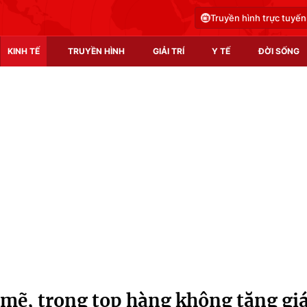
Truyền hình trực tuyến
KINH TẾ
TRUYỀN HÌNH
GIẢI TRÍ
Y TẾ
ĐỜI SỐNG
Pháp luật
Y tế
Truyền hình
Multimedia
Phim VTV
Video
Hậu trường
Shorts video
Nhân vật
Podcast
Khán giả
EMagazine
Giải sao mai
Photo
 mẽ, trong top hàng không tăng gi
Infographic