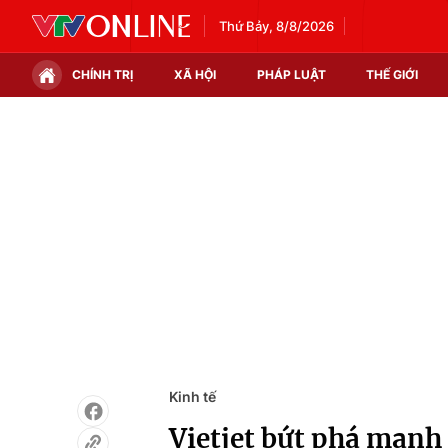
Thứ Bảy, 8/8/2026
CHÍNH TRỊ
XÃ HỘI
PHÁP LUẬT
THẾ GIỚI
Chính trị
Xã hội
Thế giới
Kinh tế
Tin tức
Tài chính
Thế giới đó đây
Thị trường
Câu chuyện quốc tế
Góc doanh nghiệp
Dữ liệu và đời sống
Kinh tế
Vietjet bứt phá mạnh