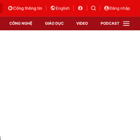
Cổng thông tin
English
Đăng nhập
CÔNG NGHỆ
GIÁO DỤC
VIDEO
PODCAST
VTV Money
VTV Thể thao
VTV Sức khoẻ
Bất động sản
Thị trường 24h
Tấm lòng Việt
Vươn mình bằng AI
VTV4
VTV8
VTV9
Lịch phát sóng
Giao lưu trực tuyến
á
Sự kiện