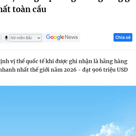
hất toàn cầu
Góc ảnh
Giáo dục
Công nghệ
Chia sẻ
Tuyển sinh
Hitech Công ng
Học trực tuyến
Sản phẩm
định vị thế quốc tế khi được ghi nhận là hãng hàng
g
Thị trường
hanh nhất thế giới năm 2026 - đạt 906 triệu USD
Tư vấn