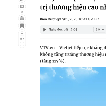
trị thương hiệu cao n
0
Kiên Dương
07/05/2026 10:41 GMT+7
Giải trí
Đời sống
2:04
Nghe đọc bài
Điện ảnh
Du lịch
Âm nhạc
Làm đẹp
VTV.vn - Vietjet tiếp tục khẳng 
Sao
Chất lượng cuộc sốn
không tăng trưởng thương hiệu n
(tăng 117%).