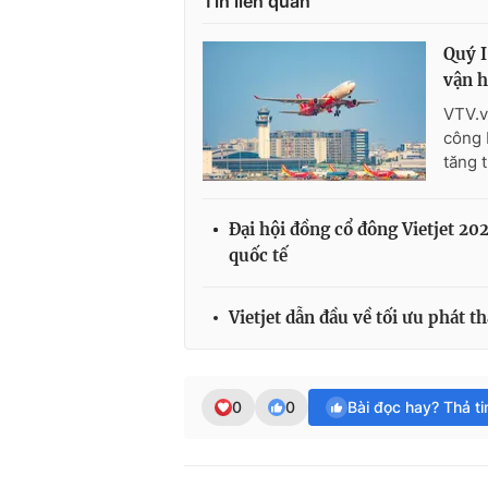
Tin liên quan
Quý I
vận h
VTV.v
công 
tăng 
Đại hội đồng cổ đông Vietjet 20
quốc tế
Vietjet dẫn đầu về tối ưu phát 
0
0
Bài đọc hay? Thả t