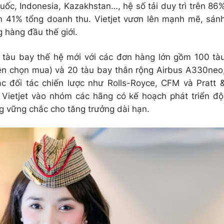
uốc, Indonesia, Kazakhstan…, hệ số tải duy trì trên 86
n 41% tổng doanh thu. Vietjet vươn lên mạnh mẽ, sán
 hàng đầu thế giới.
i tàu bay thế hệ mới với các đơn hàng lớn gồm 100 tà
n chọn mua) và 20 tàu bay thân rộng Airbus A330neo
c đối tác chiến lược như Rolls-Royce, CFM và Pratt 
Vietjet vào nhóm các hãng có kế hoạch phát triển độ
ng vững chắc cho tăng trưởng dài hạn.