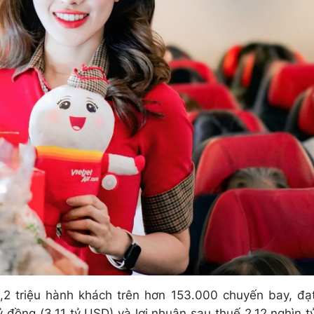
,2 triệu hành khách trên hơn 153.000 chuyến bay, đạ
 đồng (3,11 tỷ USD) và lợi nhuận sau thuế 2,12 nghìn t