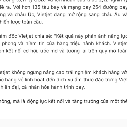
đề ra. Với hơn 135 tàu bay và mạng bay 254 đường ba
ng và châu Úc, Vietjet đang mở rộng sang châu Âu v
hiến lược toàn cầu.
 đốc Vietjet chia sẻ: "Kết quả này phản ánh năng lự
n phong và niềm tin của hàng triệu hành khách. Vietje
n kết nối cơ hội, ước mơ và tương lai trên quy mô toà
etjet không ngừng nâng cao trải nghiệm khách hàng vớ
ác hạng vé linh hoạt đến dịch vụ ẩm thực đặc trưng Việ
hiện đại, cá nhân hóa hành trình bay.
hông, mà là động lực kết nối và tăng trưởng của một th