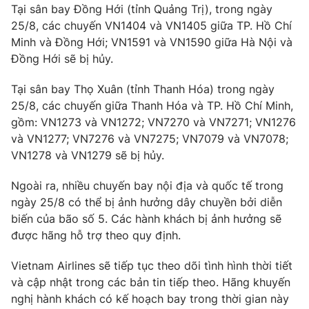
Tại sân bay Đồng Hới (tỉnh Quảng Trị), trong ngày
Photo
Infographic
25/8, các chuyến VN1404 và VN1405 giữa TP. Hồ Chí
Minh và Đồng Hới; VN1591 và VN1590 giữa Hà Nội và
Đồng Hới sẽ bị hủy.
Video
Shorts video
Tại sân bay Thọ Xuân (tỉnh Thanh Hóa) trong ngày
VTV Money
VTV Thể thao
25/8, các chuyến giữa Thanh Hóa và TP. Hồ Chí Minh,
gồm: VN1273 và VN1272; VN7270 và VN7271; VN1276
và VN1277; VN7276 và VN7275; VN7079 và VN7078;
VTV Sức khoẻ
Bất động sản
VN1278 và VN1279 sẽ bị hủy.
Thị trường 24h
Tấm lòng Việt
Ngoài ra, nhiều chuyến bay nội địa và quốc tế trong
ngày 25/8 có thể bị ảnh hưởng dây chuyền bởi diễn
biến của bão số 5. Các hành khách bị ảnh hưởng sẽ
VTV4
Vươn mình bằng AI
được hãng hỗ trợ theo quy định.
VTV9
VTV8
Vietnam Airlines sẽ tiếp tục theo dõi tình hình thời tiết
và cập nhật trong các bản tin tiếp theo. Hãng khuyến
nghị hành khách có kế hoạch bay trong thời gian này
Liên hệ tòa soạn
English