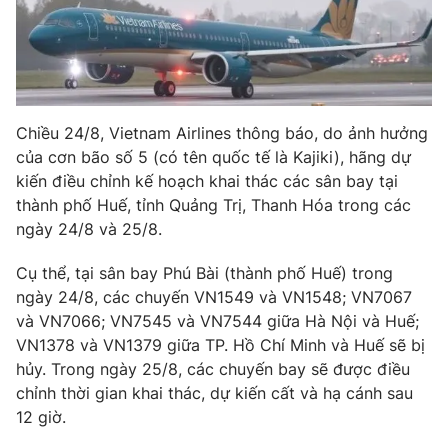
Phim VTV
Giải trí
Hậu trường
Điện ảnh
Đời sống
Nhân vật
Âm nhạc
Du lịch
Khán giả
Chiều 24/8, Vietnam Airlines thông báo, do ảnh hưởng
Giáo dục
Sao
của cơn bão số 5 (có tên quốc tế là Kajiki), hãng dự
Làm đẹp
Giải sao mai
Tuyển sinh
kiến điều chỉnh kế hoạch khai thác các sân bay tại
Công nghệ
Chất lượng cuộc sống
thành phố Huế, tỉnh Quảng Trị, Thanh Hóa trong các
Học trực tuyến
ngày 24/8 và 25/8.
Hitech Công nghệ tương lai
Giao lưu trực tuyến
Cụ thể, tại sân bay Phú Bài (thành phố Huế) trong
Sản phẩm
ngày 24/8, các chuyến VN1549 và VN1548; VN7067
Lịch phát sóng
Thị trường
và VN7066; VN7545 và VN7544 giữa Hà Nội và Huế;
VN1378 và VN1379 giữa TP. Hồ Chí Minh và Huế sẽ bị
Tư vấn
hủy. Trong ngày 25/8, các chuyến bay sẽ được điều
Chuyên mục khác
chỉnh thời gian khai thác, dự kiến cất và hạ cánh sau
12 giờ.
Emagazine
Podcast