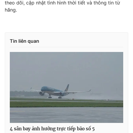
theo dõi, cập nhật tình hình thời tiết và thông tin từ
hãng.
THỜI BÁO VTV
Tin liên quan
Theo dõi báo trên
Cơ quan chủ quản:
Đài Truyền hình Việt Nam
Cơ quan báo chí:
Thời báo VTV
Giấy phép hoạt động báo in và báo điện tử số 483/GP-BTTTT
cấp ngày 29/12/2023
Tổng Biên tập:
Vũ Thanh Thủy
Phó Tổng Biên tập:
Nguyễn Thị Mỹ Hạnh, Phạm Quốc Thắng,
Nguyễn Trọng Ninh
Tổng đài VTV:
024.38 355 931 - 024.38 355 932
4 sân bay ảnh hưởng trực tiếp bão số 5