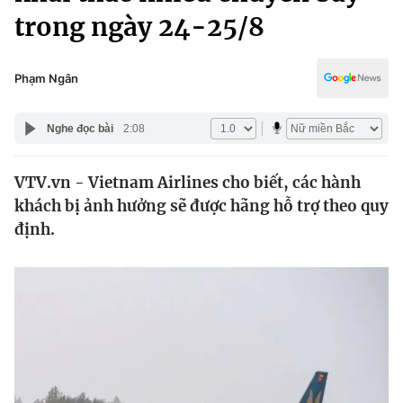
Chính trị
trong ngày 24-25/8
Truyền hình
Văn hóa - Giải trí
Xã hội
Y tế
Phạm Ngân
Đời sống
Pháp luật
Công nghệ
Nghe đọc bài
2:08
Giáo dục
Y tế
VTV.vn - Vietnam Airlines cho biết, các hành
khách bị ảnh hưởng sẽ được hãng hỗ trợ theo quy
Thế giới
định.
Tin tức
Kinh tế
Thế giới đó đây
Tài chính
Dữ liệu và đời sống
Câu chuyện quốc tế
Thị trường
Truyền hình
Góc doanh nghiệp