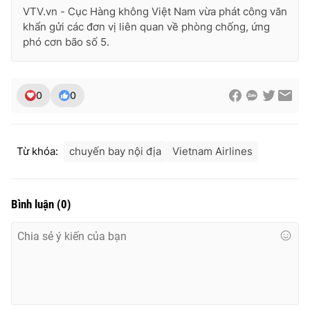
Ðiện thoại Thời báo VTV:
024.66 897 897
VTV.vn - Cục Hàng không Việt Nam vừa phát công văn
khẩn gửi các đơn vị liên quan về phòng chống, ứng
Email:
toasoan@vtv.vn
phó cơn bão số 5.
Liên hệ quảng cáo:
024-7300.7108
0
0
Từ khóa:
chuyến bay nội địa
Vietnam Airlines
Bình luận
(
0
)
® Cấm sao chép dưới mọi hình thức nếu không có sự chấp
thuận bằng văn bản. Ghi rõ nguồn VTV.vn khi phát hành lại
thông tin từ website này.