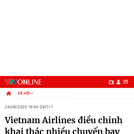
XÃ HỘI
Chính trị
24/08/2025 19:45 GMT+7
Xã hội
Vietnam Airlines điều chỉnh
Pháp luật
Chuyên mục
Kinh tế
khai thác nhiều chuyến bay
Thể thao