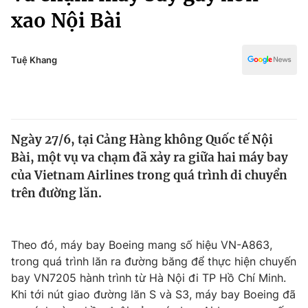
Chính trị
xao Nội Bài
Truyền hình
Văn hóa - Giải trí
Xã hội
Y tế
Tuệ Khang
Đời sống
Pháp luật
Công nghệ
Giáo dục
Y tế
Ngày 27/6, tại Cảng Hàng không Quốc tế Nội
Bài, một vụ va chạm đã xảy ra giữa hai máy bay
Thế giới
của Vietnam Airlines trong quá trình di chuyển
Tin tức
trên đường lăn.
Kinh tế
Thế giới đó đây
Tài chính
Dữ liệu và đời sống
Theo đó, máy bay Boeing mang số hiệu VN-A863,
Câu chuyện quốc tế
Thị trường
trong quá trình lăn ra đường băng để thực hiện chuyến
bay VN7205 hành trình từ Hà Nội đi TP Hồ Chí Minh.
Truyền hình
Góc doanh nghiệp
Khi tới nút giao đường lăn S và S3, máy bay Boeing đã