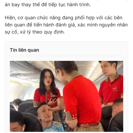
án bay thay thế để tiếp tục hành trình.
Hiện, cơ quan chức năng đang phối hợp với các bên
liên quan để tiến hành đánh giá, xác minh nguyên nhân
THỜI BÁO VTV
sự cố, xử lý theo quy định.
Tin liên quan
Theo dõi báo trên
Cơ quan chủ quản:
Đài Truyền hình Việt Nam
Cơ quan báo chí:
Thời báo VTV
Giấy phép hoạt động báo in và báo điện tử số 483/GP-BTTTT
cấp ngày 29/12/2023
Tổng Biên tập:
Vũ Thanh Thủy
Phó Tổng Biên tập:
Nguyễn Thị Mỹ Hạnh, Phạm Quốc Thắng,
Nguyễn Trọng Ninh
Tổng đài VTV:
024.38 355 931 - 024.38 355 932