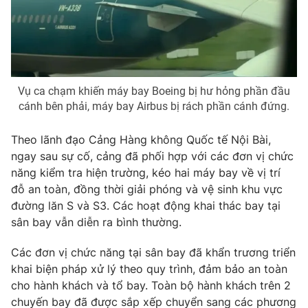
Photo
Infographic
Video
Shorts video
Vụ ca chạm khiến máy bay Boeing bị hư hỏng phần đầu
VTV Money
VTV Thể thao
cánh bên phải, máy bay Airbus bị rách phần cánh đứng.
Theo lãnh đạo Cảng Hàng không Quốc tế Nội Bài,
VTV Sức khoẻ
Bất động sản
ngay sau sự cố, cảng đã phối hợp với các đơn vị chức
năng kiểm tra hiện trường, kéo hai máy bay về vị trí
Thị trường 24h
Tấm lòng Việt
đỗ an toàn, đồng thời giải phóng và vệ sinh khu vực
đường lăn S và S3. Các hoạt động khai thác bay tại
VTV4
Vươn mình bằng AI
sân bay vẫn diễn ra bình thường.
Các đơn vị chức năng tại sân bay đã khẩn trương triển
VTV9
VTV8
khai biện pháp xử lý theo quy trình, đảm bảo an toàn
cho hành khách và tổ bay. Toàn bộ hành khách trên 2
Liên hệ tòa soạn
English
chuyến bay đã được sắp xếp chuyển sang các phương