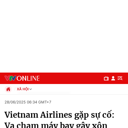
XÃ HỘI
Chính trị
28/06/2025 06:34 GMT+7
Xã hội
Vietnam Airlines gặp sự cố:
Pháp luật
Chuyên mục
Kinh tế
Va chạm máy bay gây xôn
Thể thao