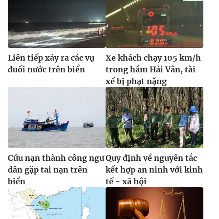
Liên tiếp xảy ra các vụ
Xe khách chạy 105 km/h
đuối nước trên biển
trong hầm Hải Vân, tài
xế bị phạt nặng
Cứu nạn thành công ngư
Quy định về nguyên tắc
dân gặp tai nạn trên
kết hợp an ninh với kinh
biển
tế - xã hội