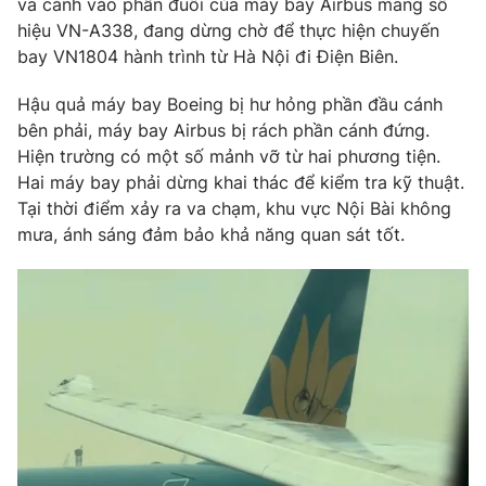
va cánh vào phần đuôi của máy bay Airbus mang số
Phim VTV
Giải trí
hiệu VN-A338, đang dừng chờ để thực hiện chuyến
Hậu trường
bay VN1804 hành trình từ Hà Nội đi Điện Biên.
Điện ảnh
Đời sống
Nhân vật
Hậu quả máy bay Boeing bị hư hỏng phần đầu cánh
Âm nhạc
bên phải, máy bay Airbus bị rách phần cánh đứng.
Du lịch
Khán giả
Giáo dục
Sao
Hiện trường có một số mảnh vỡ từ hai phương tiện.
Làm đẹp
Giải sao mai
Hai máy bay phải dừng khai thác để kiểm tra kỹ thuật.
Tuyển sinh
Tại thời điểm xảy ra va chạm, khu vực Nội Bài không
Công nghệ
Chất lượng cuộc sống
mưa, ánh sáng đảm bảo khả năng quan sát tốt.
Học trực tuyến
Hitech Công nghệ tương lai
Giao lưu trực tuyến
Sản phẩm
Lịch phát sóng
Thị trường
Tư vấn
Chuyên mục khác
Emagazine
Podcast