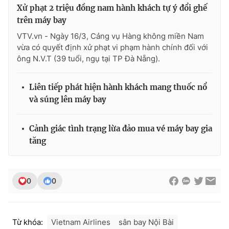
Ðiện thoại Thời báo VTV:
024.66 897 897
Xử phạt 2 triệu đồng nam hành khách tự ý đổi ghế
trên máy bay
Email:
toasoan@vtv.vn
Liên hệ quảng cáo:
024-7300.7108
VTV.vn - Ngày 16/3, Cảng vụ Hàng không miền Nam
vừa có quyết định xử phạt vi phạm hành chính đối với
ông N.V.T (39 tuổi, ngụ tại TP Đà Nẵng).
Liên tiếp phát hiện hành khách mang thuốc nổ
và súng lên máy bay
Cảnh giác tình trạng lừa đảo mua vé máy bay gia
tăng
® Cấm sao chép dưới mọi hình thức nếu không có sự chấp
0
0
thuận bằng văn bản. Ghi rõ nguồn VTV.vn khi phát hành lại
thông tin từ website này.
Từ khóa:
Vietnam Airlines
sân bay Nội Bài