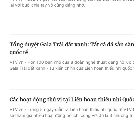
lại với buổi chia tay vô cùng đáng nhớ.
Giải trí
Đời sống
Điện ảnh
Du lịch
Tổng duyệt Gala Trái đất xanh: Tất cả đã sẵn sàn
Âm nhạc
Làm đẹp
quốc tế
VTV.vn - Hơn 100 bạn nhỏ của 8 đoàn nghệ thuật đang nỗ lực ch
Sao
Chất lượng cuộc sốn
Gala Trái đất xanh - sự kiến chính của Liên hoan thiếu nhi quốc
Các hoạt động thú vị tại Liên hoan thiếu nhi Quố
VTV.vn - Trong 5 ngày diễn ra Liên hoan thiếu nhi quốc tế VTV
sẽ tham gia nhiều hoạt động bổ ích, cùng với đó là 3 chương trì