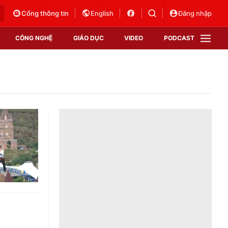
Cổng thông tin
English
Đăng nhập
CÔNG NGHỆ
GIÁO DỤC
VIDEO
PODCAST
VTV Money
VTV Thể thao
VTV Sức khoẻ
Bất động sản
Thị trường 24h
Tấm lòng Việt
Vươn mình bằng AI
VTV4
VTV8
VTV9
Lịch phát sóng
Giao lưu trực tuyến
Sự kiện