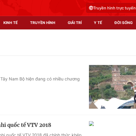
Truyền hình trực tuyến
KINH TẾ
TRUYỀN HÌNH
GIẢI TRÍ
Y TẾ
ĐỜI SỐNG
Pháp luật
Y tế
Truyền hình
Multimedia
Phim VTV
Video
à Tây Nam Bộ hiện đang có nhiều chương
Hậu trường
Shorts video
Nhân vật
Podcast
Khán giả
EMagazine
Giải sao mai
Photo
nhi quốc tế VTV 2018
Infographic
u nhi quốc tế VTV 2018 đã chính thức khép