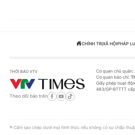
CHÍNH TRỊ
XÃ HỘI
PHÁP L
Cơ quan chủ quản:
THỜI BÁO VTV
Cơ quan báo chí:
T
Giấy phép hoạt độn
483/GP-BTTTT cấp
Theo dõi báo trên
® Cấm sao chép dưới mọi hình thức nếu không có sự chấp thuận 