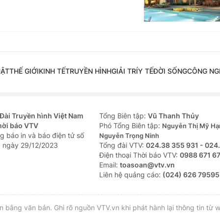
UẬT
THẾ GIỚI
KINH TẾ
TRUYỀN HÌNH
GIẢI TRÍ
Y TẾ
ĐỜI SỐNG
CÔNG NG
Đài Truyền hình Việt Nam
Tổng Biên tập:
Vũ Thanh Thủy
hời báo VTV
Phó Tổng Biên tập:
Nguyễn Thị Mỹ Hạ
g báo in và báo điện tử số
Nguyễn Trọng Ninh
 ngày 29/12/2023
Tổng đài VTV:
024.38 355 931 - 024
Ðiện thoại Thời báo VTV:
0988 671 6
Email:
toasoan@vtv.vn
Liên hệ quảng cáo:
(024) 626 79595
bằng văn bản. Ghi rõ nguồn VTV.vn khi phát hành lại thông tin từ w