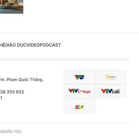
HỆ
GIÁO DỤC
VIDEO
PODCAST
nh, Phạm Quốc Thắng,
.38 355 932
71
ebsite này.