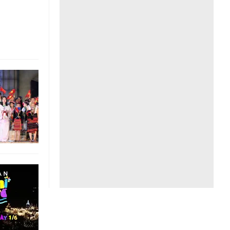
Liên hệ toà soạn
hệ tương lai