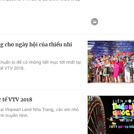
Góc ảnh
Giáo dục
Công nghệ
Tuyển sinh
Hitech Công ng
g cho ngày hội của thiếu nhi
Học trực tuyến
Sản phẩm
uẩn bị để có những tiết mục tốt nhất tại
g
Thị trường
 tế VTV 2018.
Tư vấn
c tế VTV 2018
 tại Vinpearl Land Nha Trang, các em nhỏ
nh truyền hình.