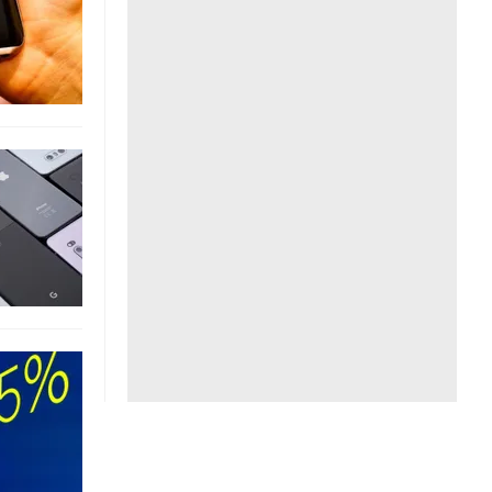
Liên hệ toà soạn
hệ tương lai