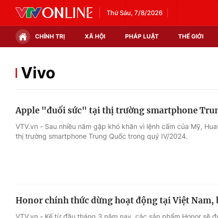
Thứ Sáu, 7/8/2026
CHÍNH TRỊ
XÃ HỘI
PHÁP LUẬT
THẾ GIỚI
Chính trị
Xã hội
Vivo
Thế giới
Kinh tế
Apple "đuối sức" tại thị trường smartphone Tru
Tin tức
Tài chính
VTV.vn - Sau nhiều năm gặp khó khăn vì lệnh cấm của Mỹ, Huawe
thị trường smartphone Trung Quốc trong quý IV/2024.
Thế giới đó đây
Thị trường
Câu chuyện quốc tế
Góc doanh nghiệp
Dữ liệu và đời sống
Honor chính thức dừng hoạt động tại Việt Nam,
VTV.vn - Kể từ đầu tháng 3 năm nay, các sản phẩm Honor sẽ đư