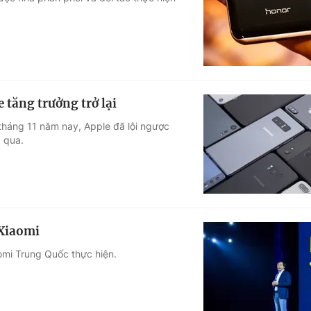
Góc ảnh
Giáo dục
Công nghệ
Tuyển sinh
Hitech Công ng
 tăng trưởng trở lại
Học trực tuyến
Sản phẩm
tháng 11 năm nay, Apple đã lội ngược
g qua.
g
Thị trường
Tư vấn
 Xiaomi
omi Trung Quốc thực hiện.