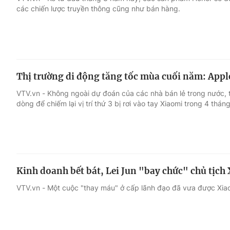
các chiến lược truyền thông cũng như bán hàng.
Giải trí
Đời sống
Điện ảnh
Du lịch
Thị trường di động tăng tốc mùa cuối năm: Apple
Âm nhạc
Làm đẹp
VTV.vn - Không ngoài dự đoán của các nhà bán lẻ trong nước, 
dòng để chiếm lại vị trí thứ 3 bị rơi vào tay Xiaomi trong 4 thán
Sao
Chất lượng cuộc sốn
Kinh doanh bết bát, Lei Jun "bay chức" chủ tịch
VTV.vn - Một cuộc "thay máu" ở cấp lãnh đạo đã vưa được Xia