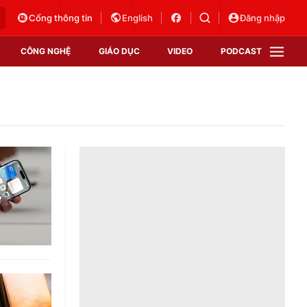
Cổng thông tin
English
Đăng nhập
CÔNG NGHỆ
GIÁO DỤC
VIDEO
PODCAST
VTV Money
VTV Thể thao
VTV Sức khoẻ
Bất động sản
Thị trường 24h
Tấm lòng Việt
Vươn mình bằng AI
VTV4
VTV8
VTV9
Lịch phát sóng
Giao lưu trực tuyến
Sự kiện