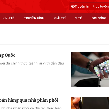
Truyền hình trực tuyến
KINH TẾ
TRUYỀN HÌNH
GIẢI TRÍ
Y TẾ
ĐỜI SỐNG
Pháp luật
Y tế
Truyền hình
Multimedia
ng Quốc
Phim VTV
Video
i đã chính thức giành lại vị trí dẫn đầu
Hậu trường
Shorts video
Nhân vật
Podcast
Khán giả
EMagazine
Giải sao mai
Photo
 bán hàng qua nhà phân phối
Infographic
ợc nhà phân phối và đối tác thực hiện