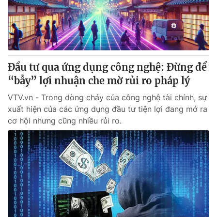
Thị trường 24h
Tấm lòng Việt
VTV4
Vươn mình bằng AI
VTV9
VTV8
Đầu tư qua ứng dụng công nghệ: Đừng để
“bẫy” lợi nhuận che mờ rủi ro pháp lý
Liên hệ tòa soạn
English
VTV.vn - Trong dòng chảy của công nghệ tài chính, sự
xuất hiện của các ứng dụng đầu tư tiện lợi đang mở ra
cơ hội nhưng cũng nhiều rủi ro.
THỜI BÁO VTV
Theo dõi báo trên
Cơ quan chủ quản:
Đài Truyền hình Việt Nam
Cơ quan báo chí:
Thời báo VTV