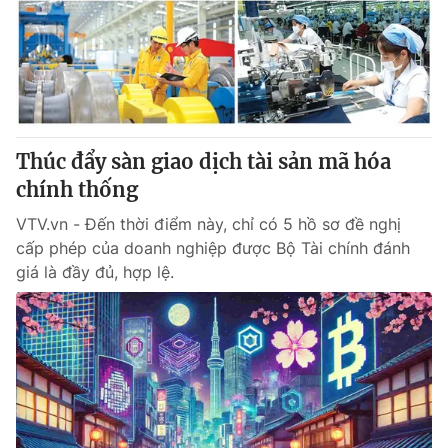
Giao lưu trực tuyến
Sản phẩm
Lịch phát sóng
Thị trường
Tư vấn
Chuyên mục khác
Thúc đẩy sàn giao dịch tài sản mã hóa
Emagazine
Podcast
chính thống
VTV.vn - Đến thời điểm này, chỉ có 5 hồ sơ đề nghị
Photo
Infographic
cấp phép của doanh nghiệp được Bộ Tài chính đánh
giá là đầy đủ, hợp lệ.
Video
Shorts video
VTV Money
VTV Thể thao
VTV Sức khoẻ
Bất động sản