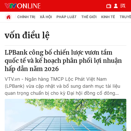
CHÍNH TRỊ
XÃ HỘI
PHÁP LUẬT
THẾ GIỚI
KINH TẾ
TRUYỀ
vốn điều lệ
Chuyên mục
LPBank công bố chiến lược vươn tầm
Chính trị
quốc tế và kế hoạch phân phối lợi nhuận
hấp dẫn năm 2026
Xã hội
VTV.vn - Ngân hàng TMCP Lộc Phát Việt Nam
(LPBank) vừa cập nhật và bổ sung danh mục tài liệu
Pháp luật
quan trọng chuẩn bị cho kỳ Đại hội đồng cổ đông...
Y tế
Thế giới