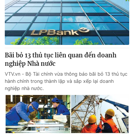
Tin tức
Kinh tế
Thế giới đó đây
Tài chính
Dữ liệu và đời sống
Câu chuyện quốc tế
Thị trường
Truyền hình
Góc doanh nghiệp
Bãi bỏ 13 thủ tục liên quan đến doanh
Phim VTV
nghiệp Nhà nước
Giải trí
Hậu trường
VTV.vn - Bộ Tài chính vừa thông báo bãi bỏ 13 thủ tục
Điện ảnh
hành chính trong thành lập và sắp xếp lại doanh
Đời sống
Nhân vật
nghiệp nhà nước.
Âm nhạc
Du lịch
Khán giả
Giáo dục
Sao
Làm đẹp
Giải sao mai
Tuyển sinh
Công nghệ
Chất lượng cuộc sống
Học trực tuyến
Hitech Công nghệ tương lai