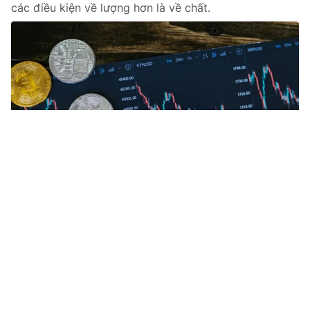
các điều kiện về lượng hơn là về chất.
Tin mới
Video
Live
Emagazine
Trang chủ
VN-Index vượt 1.700 điểm lần thứ 5, thị
trường trong nhịp tích lũy
VTV.vn - Tuần qua (từ 15 - 19/12), VN-Index tăng hơn
57 điểm, chính thức vượt mốc 1.700 điểm lần thứ 5
trong năm 2025.