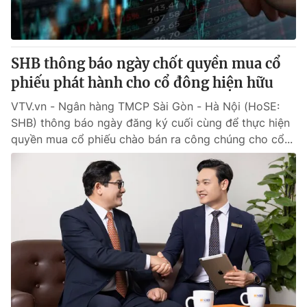
® Cấm sao chép dưới mọi hình thức nếu không có sự chấp
thuận bằng văn bản. Ghi rõ nguồn VTV.vn khi phát hành lại
SHB thông báo ngày chốt quyền mua cổ
thông tin từ website này.
phiếu phát hành cho cổ đông hiện hữu
VTV.vn - Ngân hàng TMCP Sài Gòn - Hà Nội (HoSE:
SHB) thông báo ngày đăng ký cuối cùng để thực hiện
quyền mua cổ phiếu chào bán ra công chúng cho cổ...