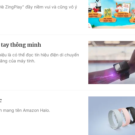
 Hè ZingPlay" đầy niềm vui và cũng vô ý
Góc ảnh
Giáo dục
Công nghệ
Tuyển sinh
Hitech Công ng
o tay thông minh
Học trực tuyến
Sản phẩm
ệu là có thể đọc tín hiệu điện di chuyển
ăng của máy tính.
g
Thị trường
Tư vấn
c
nh mang tên Amazon Halo.