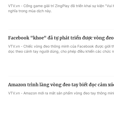
VTV.vn - Cổng game giải trí ZingPlay đã triển khai sự kiện "Vui
nghĩa trong mùa dịch này.
Giải trí
Đời sống
Điện ảnh
Du lịch
Facebook "khoe" đã tự phát triển được vòng đe
Âm nhạc
Làm đẹp
VTV.vn - Chiếc vòng đeo thông minh của Facebook được giới thi
dọc theo cánh tay người dùng, cho phép điều khiển các chức n
Sao
Chất lượng cuộc sốn
Amazon trình làng vòng đeo tay biết đọc cảm xú
VTV.vn - Amazon mới ra mắt sản phẩm vòng đeo tay thông mi