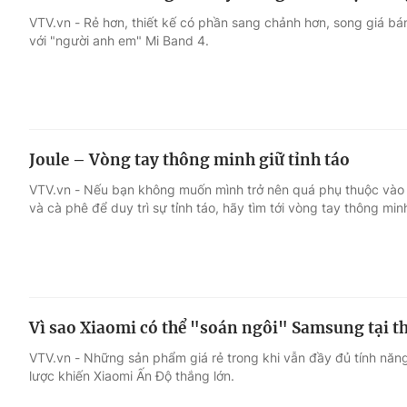
VTV.vn - Rẻ hơn, thiết kế có phần sang chảnh hơn, song giá bá
với "người anh em" Mi Band 4.
Joule – Vòng tay thông minh giữ tỉnh táo
VTV.vn - Nếu bạn không muốn mình trở nên quá phụ thuộc vào c
và cà phê để duy trì sự tỉnh táo, hãy tìm tới vòng tay thông min
Vì sao Xiaomi có thể "soán ngôi" Samsung tại t
VTV.vn - Những sản phẩm giá rẻ trong khi vẫn đầy đủ tính năn
lược khiến Xiaomi Ấn Độ thắng lớn.