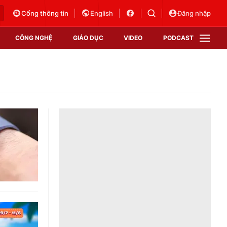
Cổng thông tin
English
Đăng nhập
CÔNG NGHỆ
GIÁO DỤC
VIDEO
PODCAST
VTV Money
VTV Thể thao
VTV Sức khoẻ
Bất động sản
Thị trường 24h
Tấm lòng Việt
Vươn mình bằng AI
VTV4
VTV8
VTV9
Lịch phát sóng
Giao lưu trực tuyến
Sự kiện