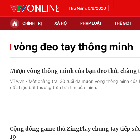
Thứ Năm, 6/8/2026
CHÍNH TRỊ
XÃ HỘI
PHÁP LUẬT
THẾ GIỚI
Chính trị
Xã hội
vòng đeo tay thông minh
Thế giới
Kinh tế
Mượn vòng thông minh của bạn đeo thử, chàng tr
Tin tức
Tài chính
VTV.vn - Một chàng trai 30 tuổi đã mượn vòng thông minh của b
dấu hiệu bất thường trên trái tim của mình.
Thế giới đó đây
Thị trường
Câu chuyện quốc tế
Góc doanh nghiệp
Dữ liệu và đời sống
Cộng đồng game thủ ZingPlay chung tay tiếp sứ
19