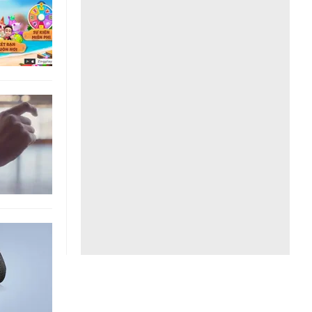
Liên hệ toà soạn
hệ tương lai