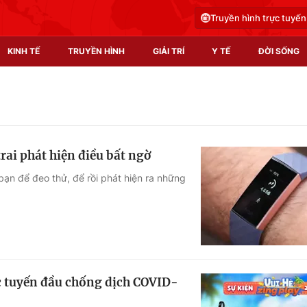
Truyền hình trực tuyến
KINH TẾ
TRUYỀN HÌNH
GIẢI TRÍ
Y TẾ
ĐỜI SỐNG
Pháp luật
Y tế
Truyền hình
Multimedia
ai phát hiện điều bất ngờ
Phim VTV
Video
ạn để đeo thử, để rồi phát hiện ra những
Hậu trường
Shorts video
Nhân vật
Podcast
Khán giả
EMagazine
Giải sao mai
Photo
c tuyến đầu chống dịch COVID-
Infographic