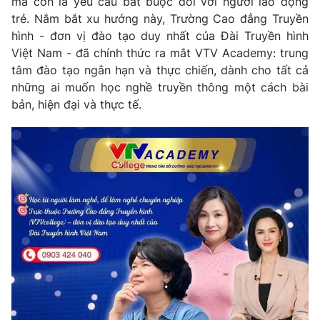
mà còn là yêu cầu bắt buộc đối với người lao động
Phim VTV
Giải trí
trẻ. Nắm bắt xu hướng này, Trường Cao đẳng Truyền
Hậu trường
hình - đơn vị đào tạo duy nhất của Đài Truyền hình
Điện ảnh
Việt Nam - đã chính thức ra mắt VTV Academy: trung
Đời sống
Nhân vật
tâm đào tạo ngắn hạn và thực chiến, dành cho tất cả
Âm nhạc
Du lịch
những ai muốn học nghề truyền thông một cách bài
Khán giả
Giáo dục
Sao
bản, hiện đại và thực tế.
Làm đẹp
Giải sao mai
Tuyển sinh
Công nghệ
Chất lượng cuộc sống
Học trực tuyến
Hitech Công nghệ tương lai
Giao lưu trực tuyến
Sản phẩm
Lịch phát sóng
Thị trường
Tư vấn
Chuyên mục khác
Emagazine
Podcast