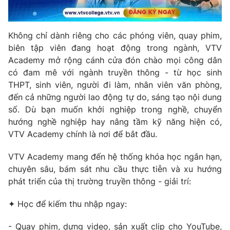
Photo
Infographic
Không chỉ dành riêng cho các phóng viên, quay phim,
Video
Shorts video
biên tập viên đang hoạt động trong ngành, VTV
Academy mở rộng cánh cửa đón chào mọi công dân
có đam mê với ngành truyền thông - từ học sinh
VTV Money
VTV Thể thao
THPT, sinh viên, người đi làm, nhân viên văn phòng,
đến cả những người lao động tự do, sáng tạo nội dung
VTV Sức khoẻ
Bất động sản
số. Dù bạn muốn khởi nghiệp trong nghề, chuyển
hướng nghề nghiệp hay nâng tầm kỹ năng hiện có,
VTV Academy chính là nơi để bắt đầu.
Thị trường 24h
Tấm lòng Việt
VTV Academy mang đến hệ thống khóa học ngắn hạn,
VTV4
Vươn mình bằng AI
chuyên sâu, bám sát nhu cầu thực tiễn và xu hướng
phát triển của thị trường truyền thông - giải trí:
VTV9
VTV8
✦ Học để kiếm thu nhập ngay:
Liên hệ tòa soạn
English
- Quay phim, dựng video, sản xuất clip cho YouTube,