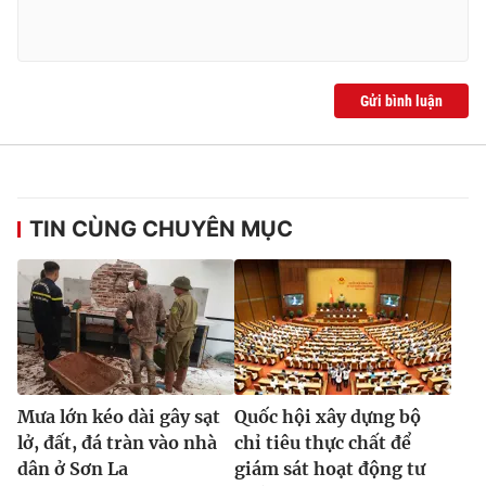
Gửi bình luận
TIN CÙNG CHUYÊN MỤC
Mưa lớn kéo dài gây sạt
Quốc hội xây dựng bộ
lở, đất, đá tràn vào nhà
chỉ tiêu thực chất để
dân ở Sơn La
giám sát hoạt động tư