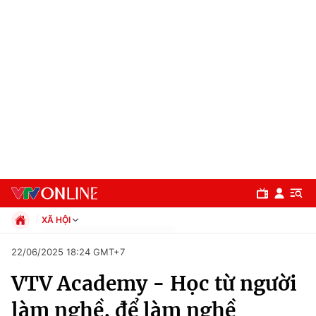
XÃ HỘI
Chính trị
22/06/2025 18:24 GMT+7
Xã hội
VTV Academy - Học từ người
Pháp luật
Chuyên mục
Kinh tế
làm nghề, để làm nghề
Thể thao