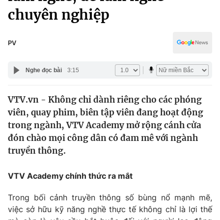
Chính trị
chuyên nghiệp
Truyền hình
Văn hóa - Giải trí
Xã hội
Y tế
PV
Đời sống
Pháp luật
Công nghệ
Nghe đọc bài
3:15
Giáo dục
Y tế
VTV.vn - Không chỉ dành riêng cho các phóng
viên, quay phim, biên tập viên đang hoạt động
Thế giới
trong ngành, VTV Academy mở rộng cánh cửa
Tin tức
đón chào mọi công dân có đam mê với ngành
Kinh tế
truyền thông.
Thế giới đó đây
Tài chính
Dữ liệu và đời sống
VTV Academy chính thức ra mắt
Câu chuyện quốc tế
Thị trường
Trong bối cảnh truyền thông số bùng nổ mạnh mẽ,
Truyền hình
Góc doanh nghiệp
việc sở hữu kỹ năng nghề thực tế không chỉ là lợi thế