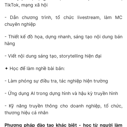
TikTok, mạng xã hội
- Dẫn chương trình, tổ chức livestream, làm MC
chuyên nghiệp
THỜI BÁO VTV
- Thiết kế đồ họa, dựng nhanh, sáng tạo nội dung bán
hàng
Theo dõi báo trên
- Viết nội dung sáng tạo, storytelling hiện đại
✦ Học để làm nghề bài bản:
Cơ quan chủ quản:
Đài Truyền hình Việt Nam
Cơ quan báo chí:
Thời báo VTV
- Làm phóng sự điều tra, tác nghiệp hiện trường
Giấy phép hoạt động báo in và báo điện tử số 483/GP-BTTTT
cấp ngày 29/12/2023
- Ứng dụng AI trong dựng hình và hậu kỳ truyền hình
Tổng Biên tập:
Vũ Thanh Thủy
- Kỹ năng truyền thông cho doanh nghiệp, tổ chức,
Phó Tổng Biên tập:
Nguyễn Thị Mỹ Hạnh, Phạm Quốc Thắng,
thương hiệu cá nhân
Nguyễn Trọng Ninh
Tổng đài VTV:
024.38 355 931 - 024.38 355 932
Phương pháp đào tạo khác biệt - học từ người làm