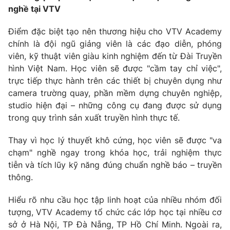
Ðiện thoại Thời báo VTV:
024.66 897 897
nghề tại VTV
Email:
toasoan@vtv.vn
Điểm đặc biệt tạo nên thương hiệu cho VTV Academy
Liên hệ quảng cáo:
024-7300.7108
chính là đội ngũ giảng viên là các đạo diễn, phóng
viên, kỹ thuật viên giàu kinh nghiệm đến từ Đài Truyền
hình Việt Nam. Học viên sẽ được "cầm tay chỉ việc",
trực tiếp thực hành trên các thiết bị chuyên dụng như
camera trường quay, phần mềm dựng chuyên nghiệp,
studio hiện đại – những công cụ đang được sử dụng
trong quy trình sản xuất truyền hình thực tế.
Thay vì học lý thuyết khô cứng, học viên sẽ được "va
chạm" nghề ngay trong khóa học, trải nghiệm thực
tiễn và tích lũy kỹ năng đúng chuẩn nghề báo – truyền
thông.
® Cấm sao chép dưới mọi hình thức nếu không có sự chấp
thuận bằng văn bản. Ghi rõ nguồn VTV.vn khi phát hành lại
Hiểu rõ nhu cầu học tập linh hoạt của nhiều nhóm đối
thông tin từ website này.
tượng, VTV Academy tổ chức các lớp học tại nhiều cơ
sở ở Hà Nội, TP Đà Nẵng, TP Hồ Chí Minh. Ngoài ra,