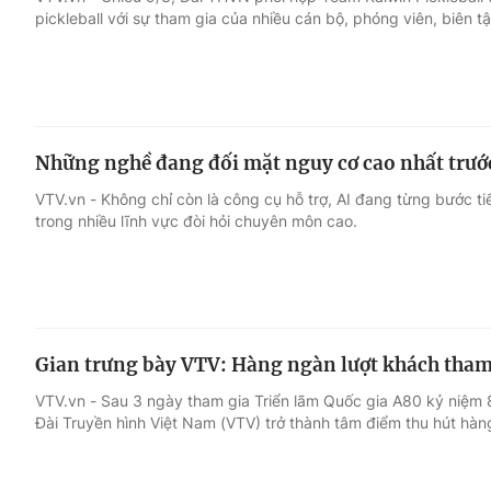
pickleball với sự tham gia của nhiều cán bộ, phóng viên, biên tậ
Giải trí
Đời sống
Điện ảnh
Du lịch
Những nghề đang đối mặt nguy cơ cao nhất trướ
Âm nhạc
Làm đẹp
VTV.vn - Không chỉ còn là công cụ hỗ trợ, AI đang từng bước t
trong nhiều lĩnh vực đòi hỏi chuyên môn cao.
Sao
Chất lượng cuộc sốn
Gian trưng bày VTV: Hàng ngàn lượt khách tham
VTV.vn - Sau 3 ngày tham gia Triển lãm Quốc gia A80 kỷ niệm
Đài Truyền hình Việt Nam (VTV) trở thành tâm điểm thu hút hàn