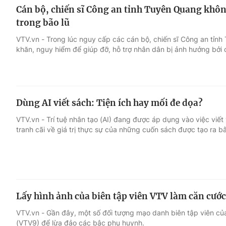
Cán bộ, chiến sĩ Công an tỉnh Tuyên Quang khô
trong bão lũ
VTV.vn - Trong lúc nguy cấp các cán bộ, chiến sĩ Công an tỉn
khăn, nguy hiểm để giúp đỡ, hỗ trợ nhân dân bị ảnh hưởng bởi 
Dùng AI viết sách: Tiện ích hay mối đe dọa?
VTV.vn - Trí tuệ nhân tạo (AI) đang được áp dụng vào việc viết 
tranh cãi về giá trị thực sự của những cuốn sách được tạo ra b
Lấy hình ảnh của biên tập viên VTV làm căn cước
VTV.vn - Gần đây, một số đối tượng mạo danh biên tập viên củ
(VTV9) để lừa đảo các bậc phụ huynh.