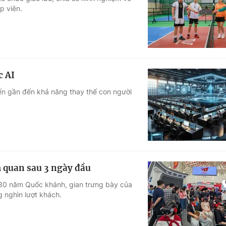
p viên.
Góc ảnh
Giáo dục
Công nghệ
Tuyển sinh
Hitech Công ng
c AI
Học trực tuyến
Sản phẩm
iến gần đến khả năng thay thế con người
g
Thị trường
Tư vấn
 quan sau 3 ngày đầu
 80 năm Quốc khánh, gian trưng bày của
g nghìn lượt khách.