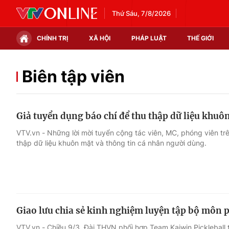
Thứ Sáu, 7/8/2026
CHÍNH TRỊ
XÃ HỘI
PHÁP LUẬT
THẾ GIỚI
Chính trị
Xã hội
Biên tập viên
Thế giới
Kinh tế
Giả tuyển dụng báo chí để thu thập dữ liệu khuô
Tin tức
Tài chính
VTV.vn - Những lời mời tuyển cộng tác viên, MC, phóng viên tr
thập dữ liệu khuôn mặt và thông tin cá nhân người dùng.
Thế giới đó đây
Thị trường
Câu chuyện quốc tế
Góc doanh nghiệp
Dữ liệu và đời sống
Giao lưu chia sẻ kinh nghiệm luyện tập bộ môn p
VTV.vn - Chiều 9/3, Đài THVN phối hợp Team Kaiwin Pickleball t