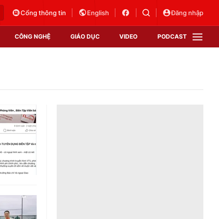
Cổng thông tin
English
Đăng nhập
CÔNG NGHỆ
GIÁO DỤC
VIDEO
PODCAST
VTV Money
VTV Thể thao
VTV Sức khoẻ
Bất động sản
Thị trường 24h
Tấm lòng Việt
Vươn mình bằng AI
VTV4
VTV8
VTV9
Lịch phát sóng
Giao lưu trực tuyến
Sự kiện