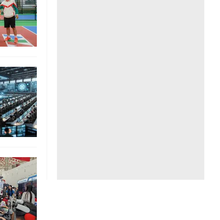
Liên hệ toà soạn
hệ tương lai