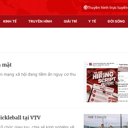
Truyền hình trực tuyến
KINH TẾ
TRUYỀN HÌNH
GIẢI TRÍ
Y TẾ
ĐỜI SỐNG
Pháp luật
Y tế
Truyền hình
Multimedia
n mặt
Phim VTV
Video
ên mạng xã hội đang tiềm ẩn nguy cơ thu
Hậu trường
Shorts video
Nhân vật
Podcast
Khán giả
EMagazine
Giải sao mai
Photo
ickleball tại VTV
Infographic
ổ chức giao lưu, chia sẻ kinh nghiệm về