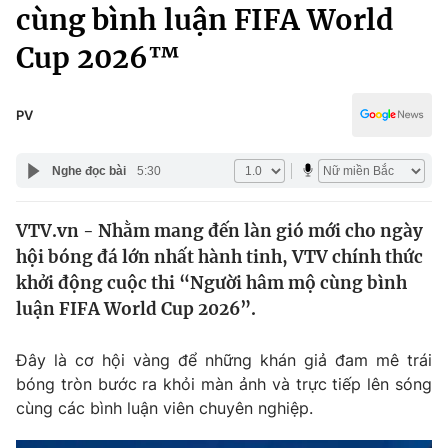
Chính trị
cùng bình luận FIFA World
Truyền hình
Cup 2026™
Văn hóa - Giải trí
Xã hội
Y tế
Đời sống
PV
Pháp luật
Công nghệ
Giáo dục
Nghe đọc bài
5:30
Y tế
VTV.vn - Nhằm mang đến làn gió mới cho ngày
Thế giới
hội bóng đá lớn nhất hành tinh, VTV chính thức
Tin tức
khởi động cuộc thi “Người hâm mộ cùng bình
Kinh tế
luận FIFA World Cup 2026”.
Thế giới đó đây
Tài chính
Dữ liệu và đời sống
Câu chuyện quốc tế
Đây là cơ hội vàng để những khán giả đam mê trái
Thị trường
bóng tròn bước ra khỏi màn ảnh và trực tiếp lên sóng
cùng các bình luận viên chuyên nghiệp.
Truyền hình
Góc doanh nghiệp