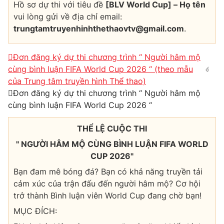
Hồ sơ dự thi với tiêu đề
[BLV World Cup] – Họ tên
vui lòng gửi về địa chỉ email:
trungtamtruyenhinhthethaovtv@gmail.com
.
Đơn đăng ký dự thi chương trình “ Người hâm mộ
cùng bình luận FIFA World Cup 2026 “ (theo mẫu
của Trung tâm truyền hình Thể thao)
Đơn đăng ký dự thi chương trình “ Người hâm mộ
cùng bình luận FIFA World Cup 2026 “
THỂ LỆ CUỘC THI
" NGƯỜI HÂM MỘ CÙNG BÌNH LUẬN FIFA WORLD
CUP 2026"
Bạn đam mê bóng đá? Bạn có khả năng truyền tải
cảm xúc của trận đấu đến người hâm mộ? Cơ hội
trở thành Bình luận viên World Cup đang chờ bạn!
MỤC ĐÍCH: