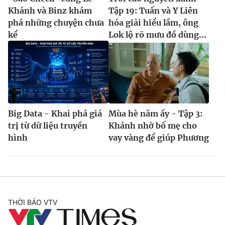
Khánh và Binz khám
Tập 19: Tuấn và Y Liên
phá những chuyện chưa
hóa giải hiểu lầm, ông
kể
Lok lộ rõ mưu đồ dùng...
Big Data - Khai phá giá
Mùa hè năm ấy - Tập 3:
trị từ dữ liệu truyền
Khánh nhờ bố mẹ cho
hình
vay vàng để giúp Phương
THỜI BÁO VTV