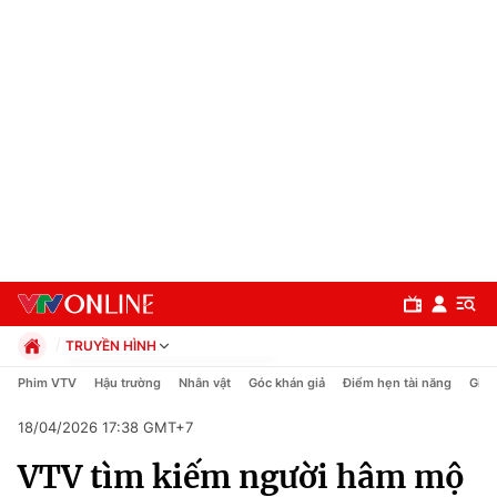
TRUYỀN HÌNH
Chính trị
Phim VTV
Hậu trường
Nhân vật
Góc khán giả
Điểm hẹn tài năng
Giải
Xã hội
18/04/2026 17:38 GMT+7
Pháp luật
Chuyên mục
Kinh tế
VTV tìm kiếm người hâm mộ
Thể thao