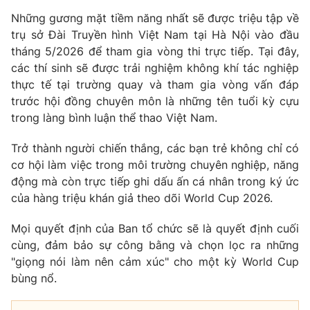
Email:
toasoan@vtv.vn
Những gương mặt tiềm năng nhất sẽ được triệu tập về
Liên hệ quảng cáo:
024-7300.7108
trụ sở Đài Truyền hình Việt Nam tại Hà Nội vào đầu
tháng 5/2026 để tham gia vòng thi trực tiếp. Tại đây,
các thí sinh sẽ được trải nghiệm không khí tác nghiệp
thực tế tại trường quay và tham gia vòng vấn đáp
trước hội đồng chuyên môn là những tên tuổi kỳ cựu
trong làng bình luận thể thao Việt Nam.
Trở thành người chiến thắng, các bạn trẻ không chỉ có
cơ hội làm việc trong môi trường chuyên nghiệp, năng
động mà còn trực tiếp ghi dấu ấn cá nhân trong ký ức
của hàng triệu khán giả theo dõi World Cup 2026.
® Cấm sao chép dưới mọi hình thức nếu không có sự chấp
Mọi quyết định của Ban tổ chức sẽ là quyết định cuối
thuận bằng văn bản. Ghi rõ nguồn VTV.vn khi phát hành lại
thông tin từ website này.
cùng, đảm bảo sự công bằng và chọn lọc ra những
"giọng nói làm nên cảm xúc" cho một kỳ World Cup
bùng nổ.