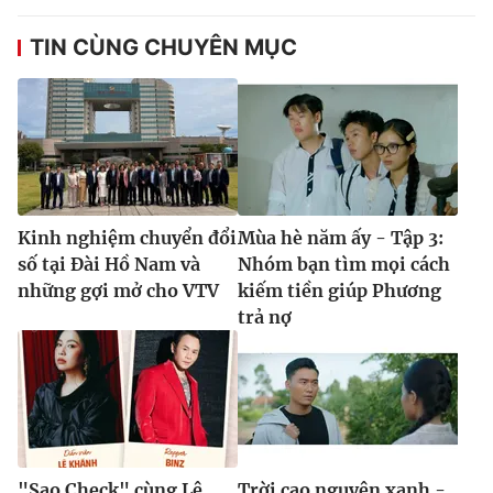
TIN CÙNG CHUYÊN MỤC
Kinh nghiệm chuyển đổi
Mùa hè năm ấy - Tập 3:
số tại Đài Hồ Nam và
Nhóm bạn tìm mọi cách
những gợi mở cho VTV
kiếm tiền giúp Phương
trả nợ
"Sao Check" cùng Lê
Trời cao nguyên xanh -