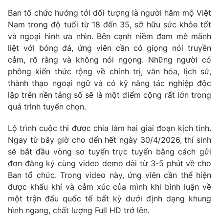
Ban tổ chức hướng tới đối tượng là người hâm mộ Việt
Nam trong độ tuổi từ 18 đến 35, sở hữu sức khỏe tốt
và ngoại hình ưa nhìn. Bên cạnh niềm đam mê mãnh
THỜI BÁO VTV
liệt với bóng đá, ứng viên cần có giọng nói truyền
cảm, rõ ràng và không nói ngọng. Những người có
phông kiến thức rộng về chính trị, văn hóa, lịch sử,
Theo dõi báo trên
thành thạo ngoại ngữ và có kỹ năng tác nghiệp độc
lập trên nền tảng số sẽ là một điểm cộng rất lớn trong
Cơ quan chủ quản:
Đài Truyền hình Việt Nam
quá trình tuyển chọn.
Cơ quan báo chí:
Thời báo VTV
Lộ trình cuộc thi được chia làm hai giai đoạn kịch tính.
Giấy phép hoạt động báo in và báo điện tử số 483/GP-BTTTT
Ngay từ bây giờ cho đến hết ngày 30/4/2026, thí sinh
cấp ngày 29/12/2023
sẽ bắt đầu vòng sơ tuyển trực tuyến bằng cách gửi
Tổng Biên tập:
Vũ Thanh Thủy
đơn đăng ký cùng video demo dài từ 3-5 phút về cho
Phó Tổng Biên tập:
Nguyễn Thị Mỹ Hạnh, Phạm Quốc Thắng,
Ban tổ chức. Trong video này, ứng viên cần thể hiện
Nguyễn Trọng Ninh
được khẩu khí và cảm xúc của mình khi bình luận về
Tổng đài VTV:
024.38 355 931 - 024.38 355 932
một trận đấu quốc tế bất kỳ dưới định dạng khung
Ðiện thoại Thời báo VTV:
024.66 897 897
hình ngang, chất lượng Full HD trở lên.