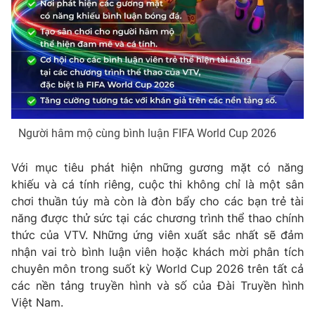
Photo
Infographic
Video
Shorts video
VTV Money
VTV Thể thao
Người hâm mộ cùng bình luận FIFA World Cup 2026
VTV Sức khoẻ
Bất động sản
Với mục tiêu phát hiện những gương mặt có năng
khiếu và cá tính riêng, cuộc thi không chỉ là một sân
Thị trường 24h
Tấm lòng Việt
chơi thuần túy mà còn là đòn bẩy cho các bạn trẻ tài
năng được thử sức tại các chương trình thể thao chính
VTV4
Vươn mình bằng AI
thức của VTV. Những ứng viên xuất sắc nhất sẽ đảm
nhận vai trò bình luận viên hoặc khách mời phân tích
VTV9
VTV8
chuyên môn trong suốt kỳ World Cup 2026 trên tất cả
các nền tảng truyền hình và số của Đài Truyền hình
Việt Nam.
Liên hệ tòa soạn
English