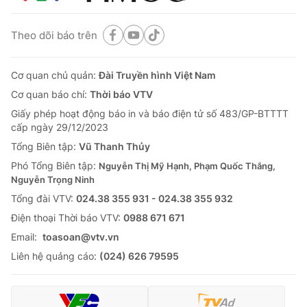
Theo dõi báo trên
Cơ quan chủ quản:
Đài Truyền hình Việt Nam
Cơ quan báo chí:
Thời báo VTV
Giấy phép hoạt động báo in và báo điện tử số 483/GP-BTTTT
cấp ngày 29/12/2023
Tổng Biên tập:
Vũ Thanh Thủy
Phó Tổng Biên tập:
Nguyễn Thị Mỹ Hạnh, Phạm Quốc Thắng,
Nguyễn Trọng Ninh
Tổng đài VTV:
024.38 355 931 - 024.38 355 932
Ðiện thoại Thời báo VTV:
0988 671 671
Email:
toasoan@vtv.vn
Liên hệ quảng cáo:
(024) 626 79595