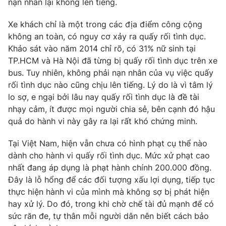
nạn nhân lại không lên tiếng.
Phim VTV
Giải trí
Hậu trường
Xe khách chỉ là một trong các địa điểm công cộng
Điện ảnh
không an toàn, có nguy cơ xảy ra quấy rối tình dục.
Đời sống
Nhân vật
Khảo sát vào năm 2014 chỉ rõ, có 31% nữ sinh tại
Âm nhạc
TP.HCM và Hà Nội đã từng bị quấy rối tình dục trên xe
Du lịch
Khán giả
Giáo dục
Sao
bus. Tuy nhiên, không phải nạn nhân của vụ việc quấy
Làm đẹp
Giải sao mai
rối tình dục nào cũng chịu lên tiếng. Lý do là vì tâm lý
Tuyển sinh
lo sợ, e ngại bởi lâu nay quấy rối tình dục là đề tài
Công nghệ
Chất lượng cuộc sống
nhạy cảm, ít được mọi người chia sẻ, bên cạnh đó hậu
Học trực tuyến
Hitech Công nghệ tương lai
quả do hành vi này gây ra lại rất khó chứng minh.
Giao lưu trực tuyến
Sản phẩm
Tại Việt Nam, hiện vẫn chưa có hình phạt cụ thể nào
dành cho hành vi quấy rối tình dục. Mức xử phạt cao
Lịch phát sóng
Thị trường
nhất đang áp dụng là phạt hành chính 200.000 đồng.
Đây là lỗ hổng để các đối tượng xấu lợi dụng, tiếp tục
Tư vấn
thực hiện hành vi của mình mà không sợ bị phát hiện
Chuyên mục khác
hay xử lý. Do đó, trong khi chờ chế tài đủ mạnh để có
Emagazine
Podcast
sức răn đe, tự thân mỗi người dân nên biết cách bảo