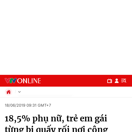
Chính trị
18/06/2019 09:31 GMT+7
Xã hội
18,5% phụ nữ, trẻ em gái
Pháp luật
Chuyên mục
Kinh tế
từng bị quấy rối nơi công
Thể thao