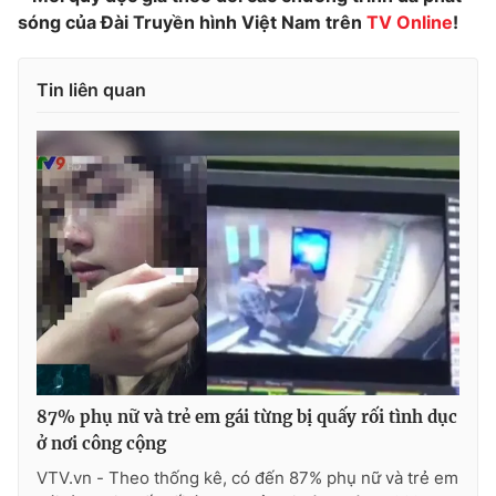
sóng của Đài Truyền hình Việt Nam trên
TV Online
!
Tin liên quan
THỜI BÁO VTV
Theo dõi báo trên
Cơ quan chủ quản:
Đài Truyền hình Việt Nam
Cơ quan báo chí:
Thời báo VTV
Giấy phép hoạt động báo in và báo điện tử số 483/GP-BTTTT
cấp ngày 29/12/2023
Tổng Biên tập:
Vũ Thanh Thủy
87% phụ nữ và trẻ em gái từng bị quấy rối tình dục
Phó Tổng Biên tập:
Nguyễn Thị Mỹ Hạnh, Phạm Quốc Thắng,
ở nơi công cộng
Nguyễn Trọng Ninh
VTV.vn - Theo thống kê, có đến 87% phụ nữ và trẻ em
Tổng đài VTV:
024.38 355 931 - 024.38 355 932