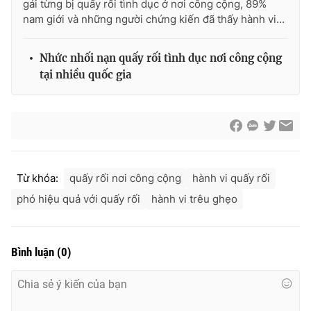
gái từng bị quấy rối tình dục ở nơi công cộng, 89%
Ðiện thoại Thời báo VTV:
024.66 897 897
nam giới và những người chứng kiến đã thấy hành vi...
Email:
toasoan@vtv.vn
Liên hệ quảng cáo:
024-7300.7108
Nhức nhối nạn quấy rối tình dục nơi công cộng
tại nhiều quốc gia
Từ khóa:
quấy rối nơi công cộng
hành vi quấy rối
phó hiệu quả với quấy rối
hành vi trêu ghẹo
® Cấm sao chép dưới mọi hình thức nếu không có sự chấp
Bình luận
(
0
)
thuận bằng văn bản. Ghi rõ nguồn VTV.vn khi phát hành lại
thông tin từ website này.