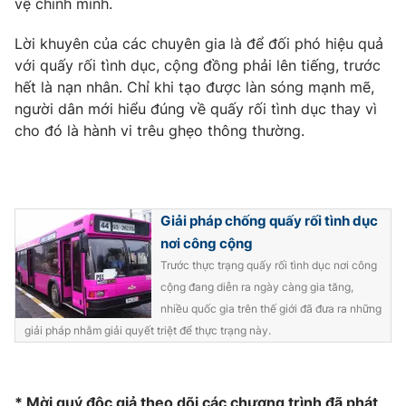
vệ chính mình.
Photo
Infographic
Lời khuyên của các chuyên gia là để đối phó hiệu quả
với quấy rối tình dục, cộng đồng phải lên tiếng, trước
Video
Shorts video
hết là nạn nhân. Chỉ khi tạo được làn sóng mạnh mẽ,
người dân mới hiểu đúng về quấy rối tình dục thay vì
cho đó là hành vi trêu ghẹo thông thường.
VTV Money
VTV Thể thao
VTV Sức khoẻ
Bất động sản
Giải pháp chống quấy rối tình dục
Thị trường 24h
Tấm lòng Việt
nơi công cộng
Trước thực trạng quấy rối tình dục nơi công
cộng đang diễn ra ngày càng gia tăng,
VTV4
Vươn mình bằng AI
nhiều quốc gia trên thế giới đã đưa ra những
giải pháp nhằm giải quyết triệt để thực trạng này.
VTV9
VTV8
Liên hệ tòa soạn
English
* Mời quý độc giả theo dõi các chương trình đã phát