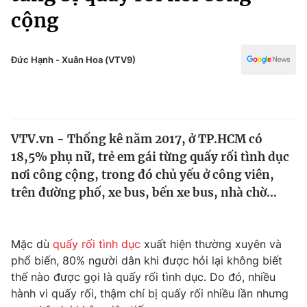
Chính trị
cộng
Truyền hình
Văn hóa - Giải trí
Xã hội
Y tế
Đức Hạnh - Xuân Hoa (VTV9)
Đời sống
Pháp luật
Công nghệ
Giáo dục
Y tế
VTV.vn - Thống kê năm 2017, ở TP.HCM có
18,5% phụ nữ, trẻ em gái từng quấy rối tình dục
Thế giới
nơi công cộng, trong đó chủ yếu ở công viên,
Tin tức
trên đường phố, xe bus, bến xe bus, nhà chờ...
Kinh tế
Thế giới đó đây
Tài chính
Dữ liệu và đời sống
Mặc dù
quấy rối tình dục
xuất hiện thường xuyên và
Câu chuyện quốc tế
Thị trường
phổ biến, 80% người dân khi được hỏi lại không biết
thế nào được gọi là quấy rối tình dục. Do đó, nhiều
Truyền hình
Góc doanh nghiệp
hành vi quấy rối, thậm chí bị quấy rối nhiều lần nhưng