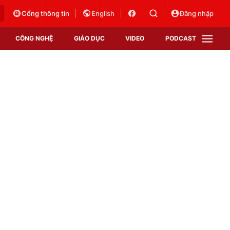
Cổng thông tin
English
Đăng nhập
CÔNG NGHỆ
GIÁO DỤC
VIDEO
PODCAST
VTV Money
VTV Thể thao
VTV Sức khoẻ
Bất động sản
Thị trường 24h
Tấm lòng Việt
Vươn mình bằng AI
VTV4
VTV8
VTV9
Lịch phát sóng
Giao lưu trực tuyến
Sự kiện