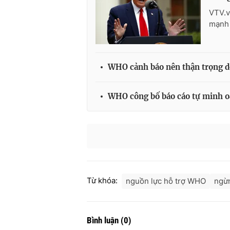
VTV.v
mạnh 
WHO cảnh báo nên thận trọng dỡ
WHO công bố báo cáo tự minh oa
Từ khóa:
nguồn lực hỗ trợ WHO
ngừn
Bình luận
(
0
)