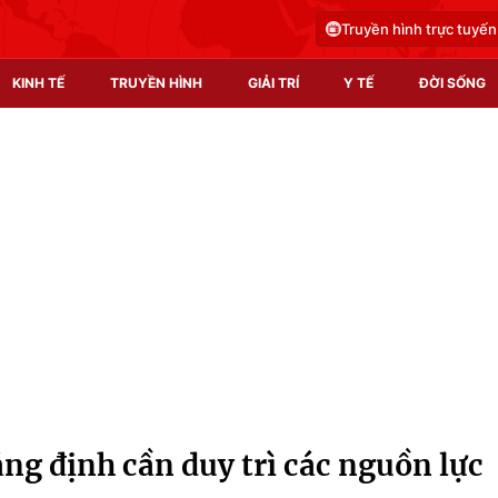
Truyền hình trực tuyến
KINH TẾ
TRUYỀN HÌNH
GIẢI TRÍ
Y TẾ
ĐỜI SỐNG
Pháp luật
Y tế
Truyền hình
Multimedia
Phim VTV
Video
Hậu trường
Shorts video
Nhân vật
Podcast
Khán giả
EMagazine
Giải sao mai
Photo
g định cần duy trì các nguồn lực
Infographic