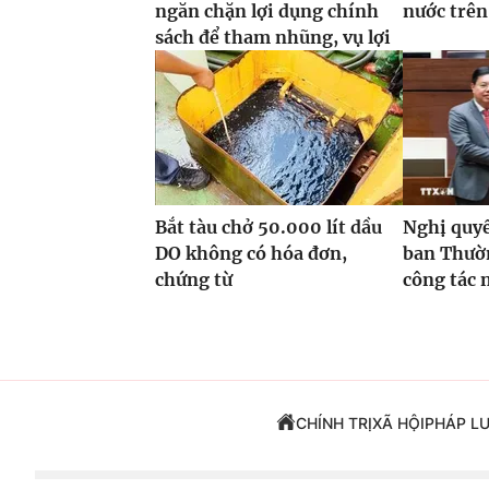
ngăn chặn lợi dụng chính
nước trên
sách để tham nhũng, vụ lợi
Bắt tàu chở 50.000 lít dầu
Nghị quyế
DO không có hóa đơn,
ban Thườn
chứng từ
công tác 
CHÍNH TRỊ
XÃ HỘI
PHÁP L