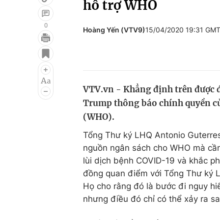
hỗ trợ WHO
0
Hoàng Yến (VTV9)
15/04/2020 19:31 GM
Giải trí
Đời sống
Điện ảnh
Du lịch
Âm nhạc
Làm đẹp
VTV.vn - Khẳng định trên được đ
Trump thông báo chính quyền của
Sao
Chất lượng cuộc sốn
(WHO).
Tổng Thư ký LHQ Antonio Guterres
nguồn ngân sách cho WHO mà cần 
lùi dịch bệnh COVID-19 và khắc ph
đồng quan điểm với Tổng Thư ký L
Họ cho rằng đó là bước đi nguy hi
nhưng điều đó chỉ có thể xảy ra sa