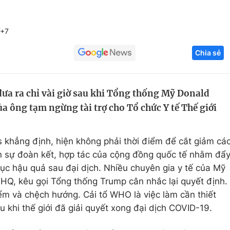
Góc ảnh
T+7
Giáo dục
Công nghệ
Chia sẻ
Tuyển sinh
Hitech Công ng
Học trực tuyến
Sản phẩm
ưa ra chỉ vài giờ sau khi Tổng thống Mỹ Donald
 ông tạm ngừng tài trợ cho Tổ chức Y tế Thế giới
g
Thị trường
Tư vấn
 khẳng định, hiện không phải thời điểm để cắt giảm cá
sự đoàn kết, hợp tác của cộng đồng quốc tế nhằm đẩ
ục hậu quả sau đại dịch. Nhiều chuyên gia y tế của Mỹ
HQ, kêu gọi Tổng thống Trump cân nhắc lại quyết định.
ểm và chệch hướng. Cải tổ WHO là việc làm cần thiết
u khi thế giới đã giải quyết xong đại dịch COVID-19.