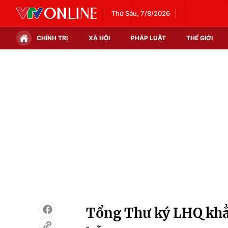
Thứ Sáu, 7/8/2026
CHÍNH TRỊ
XÃ HỘI
PHÁP LUẬT
THẾ GIỚI
Chính trị
Xã hội
Thế giới
Kinh tế
Tin tức
Tài chính
Thế giới đó đây
Thị trường
Câu chuyện quốc tế
Góc doanh nghiệp
Dữ liệu và đời sống
Tổng Thư ký LHQ khẳn