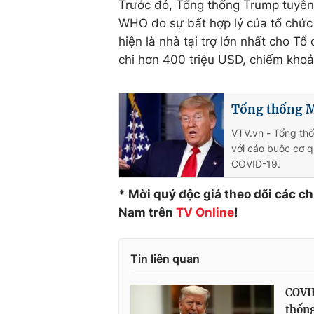
Trước đó, Tổng thống Trump tuyên 
WHO do sự bất hợp lý của tổ chức 
hiện là nhà tại trợ lớn nhất cho Tổ
chi hơn 400 triệu USD, chiếm kh
Tổng thống M
VTV.vn - Tổng th
với cáo buộc cơ q
COVID-19.
* Mời quý độc giả theo dõi các c
Nam trên
TV Online
!
Tin liên quan
COVID
thốn