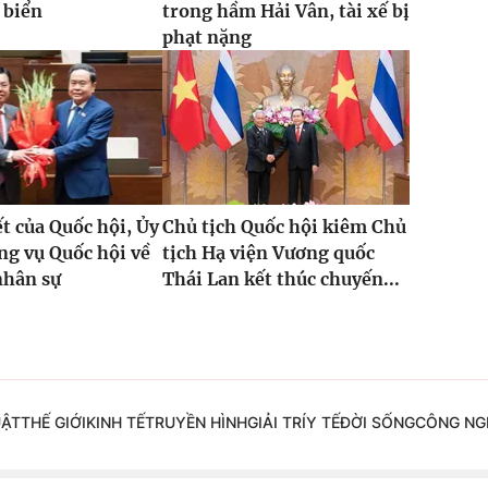
 biển
trong hầm Hải Vân, tài xế bị
phạt nặng
t của Quốc hội, Ủy
Chủ tịch Quốc hội kiêm Chủ
g vụ Quốc hội về
tịch Hạ viện Vương quốc
nhân sự
Thái Lan kết thúc chuyến...
UẬT
THẾ GIỚI
KINH TẾ
TRUYỀN HÌNH
GIẢI TRÍ
Y TẾ
ĐỜI SỐNG
CÔNG NG