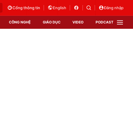
Cổng thông tin
English
Đăng nhập
CÔNG NGHỆ
GIÁO DỤC
VIDEO
PODCAST
VTV Money
VTV Thể thao
VTV Sức khoẻ
Bất động sản
Thị trường 24h
Tấm lòng Việt
Vươn mình bằng AI
VTV4
VTV8
VTV9
Lịch phát sóng
Giao lưu trực tuyến
Sự kiện