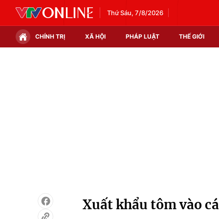
Thứ Sáu, 7/8/2026
CHÍNH TRỊ
XÃ HỘI
PHÁP LUẬT
THẾ GIỚI
Chính trị
Xã hội
Thế giới
Kinh tế
Tin tức
Tài chính
Thế giới đó đây
Thị trường
Câu chuyện quốc tế
Góc doanh nghiệp
Dữ liệu và đời sống
Xuất khẩu tôm vào cá