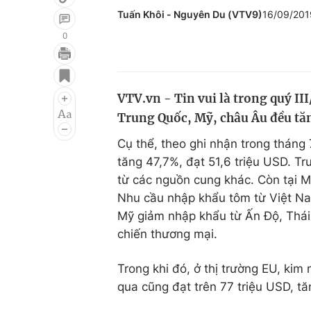
Tuấn Khôi - Nguyên Du (VTV9)
16/09/201
0
Giải trí
Đời sống
Điện ảnh
Du lịch
VTV.vn - Tin vui là trong quý II
Trung Quốc, Mỹ, châu Âu đều t
Âm nhạc
Làm đẹp
Cụ thể, theo ghi nhận trong tháng
Sao
Chất lượng cuộc sốn
tăng 47,7%, đạt 51,6 triệu USD. T
từ các nguồn cung khác. Còn tại Mỹ
Nhu cầu nhập khẩu tôm từ Việt Na
Mỹ giảm nhập khẩu từ Ấn Độ, Thái
chiến thương mại.
Trong khi đó, ở thị trường EU, ki
qua cũng đạt trên 77 triệu USD, t