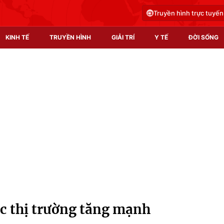
Truyền hình trực tuyến
KINH TẾ
TRUYỀN HÌNH
GIẢI TRÍ
Y TẾ
ĐỜI SỐNG
Pháp luật
Y tế
Truyền hình
Multimedia
Phim VTV
Video
Hậu trường
Shorts video
Nhân vật
Podcast
Khán giả
EMagazine
Giải sao mai
Photo
c thị trường tăng mạnh
Infographic