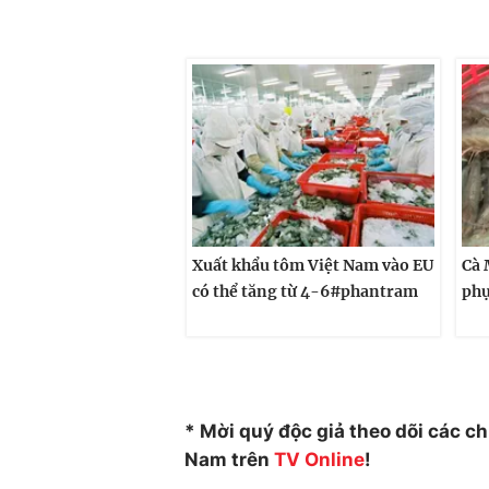
Xuất khẩu tôm Việt Nam vào EU
Cà 
có thể tăng từ 4-6#phantram
phụ
* Mời quý độc giả theo dõi các c
Nam trên
TV Online
!