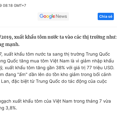
9 08:18 GMT+7
Góc ảnh
Chia sẻ
Giáo dục
Công nghệ
Tuyển sinh
Hitech Công ng
I/2019, xuất khẩu tôm nước ta vào các thị trường như:
ăng mạnh.
Học trực tuyến
Sản phẩm
 7, xuất khẩu tôm nước ta sang thị trường Trung Quốc
g
Thị trường
rung Quốc tăng mua tôm Việt Nam là vì giảm nhập khẩu
Tư vấn
, xuất khẩu tôm tăng gần 38% với giá trị 77 triệu USD.
m đang "ấm" dần lên do tồn kho giảm trong bối cảnh
 Lan, đặc biệt từ Trung Quốc do tác động của cuộc
m ngạch xuất khẩu tôm của Việt Nam trong tháng 7 vừa
ăng 3,8%.