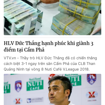
Tin tức
Kinh tế
Thế giới đó đây
Tài chính
Dữ liệu và đời sống
Câu chuyện quốc tế
Thị trường
Truyền hình
Góc doanh nghiệp
HLV Đức Thắng hạnh phúc khi giành 3
Phim VTV
điểm tại Cẩm Phả
Giải trí
Hậu trường
VTV.vn - Thầy trò HLV Đức Thắng đã có chiến thắng
Điện ảnh
cách biệt 3-1 ngay trên sân Cẩm Phả của CLB Than
Đời sống
Nhân vật
Quảng Ninh tại vòng 8 Nuti Café V.League 2018.
Âm nhạc
Du lịch
Khán giả
Giáo dục
Sao
Làm đẹp
Giải sao mai
Tuyển sinh
Công nghệ
Chất lượng cuộc sống
Học trực tuyến
Hitech Công nghệ tương lai