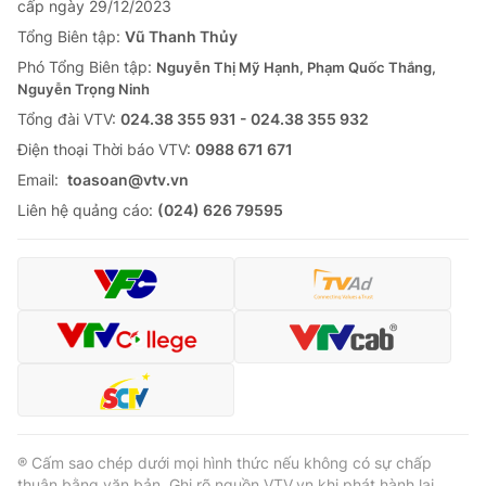
cấp ngày 29/12/2023
Tổng Biên tập:
Vũ Thanh Thủy
Phó Tổng Biên tập:
Nguyễn Thị Mỹ Hạnh, Phạm Quốc Thắng,
Nguyễn Trọng Ninh
® Cấm sao chép dưới mọi hình thức nếu không có sự chấp
Tổng đài VTV:
024.38 355 931 - 024.38 355 932
thuận bằng văn bản. Ghi rõ nguồn VTV.vn khi phát hành lại
thông tin từ website này.
Ðiện thoại Thời báo VTV:
0988 671 671
Email:
toasoan@vtv.vn
Liên hệ quảng cáo:
(024) 626 79595
® Cấm sao chép dưới mọi hình thức nếu không có sự chấp
thuận bằng văn bản. Ghi rõ nguồn VTV.vn khi phát hành lại