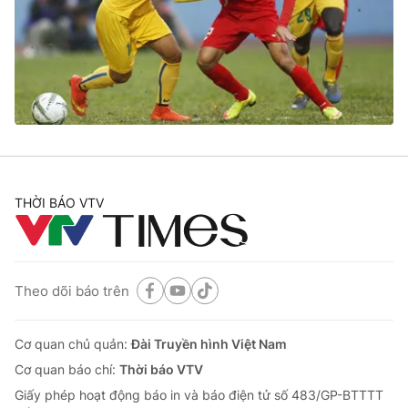
Cơ quan báo chí:
Thời báo VTV
Giấy phép hoạt động báo in và báo điện tử số 483/GP-BTTTT
cấp ngày 29/12/2023
Tổng Biên tập:
Vũ Thanh Thủy
Phó Tổng Biên tập:
Nguyễn Thị Mỹ Hạnh, Phạm Quốc Thắng,
Nguyễn Trọng Ninh
Tổng đài VTV:
024.38 355 931 - 024.38 355 932
Ðiện thoại Thời báo VTV:
024.66 897 897
THỜI BÁO VTV
Email:
toasoan@vtv.vn
Liên hệ quảng cáo:
024-7300.7108
Theo dõi báo trên
Cơ quan chủ quản:
Đài Truyền hình Việt Nam
Cơ quan báo chí:
Thời báo VTV
Giấy phép hoạt động báo in và báo điện tử số 483/GP-BTTTT