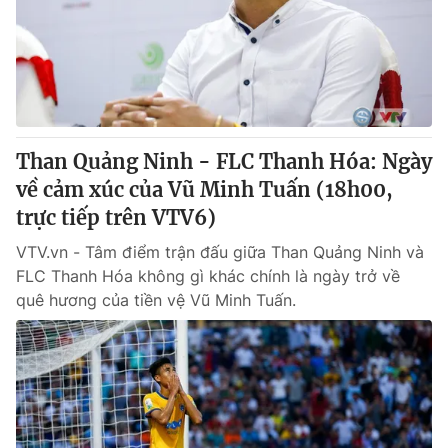
Giao lưu trực tuyến
Sản phẩm
Lịch phát sóng
Thị trường
Tư vấn
Chuyên mục khác
Than Quảng Ninh - FLC Thanh Hóa: Ngày
Emagazine
Podcast
về cảm xúc của Vũ Minh Tuấn (18h00,
trực tiếp trên VTV6)
Photo
Infographic
VTV.vn - Tâm điểm trận đấu giữa Than Quảng Ninh và
FLC Thanh Hóa không gì khác chính là ngày trở về
Video
Shorts video
quê hương của tiền vệ Vũ Minh Tuấn.
VTV Money
VTV Thể thao
VTV Sức khoẻ
Bất động sản