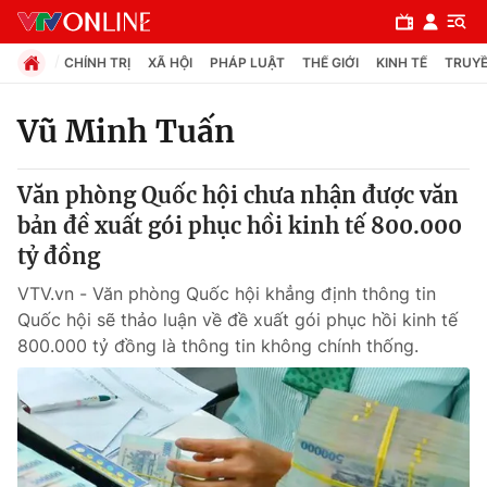
CHÍNH TRỊ
XÃ HỘI
PHÁP LUẬT
THẾ GIỚI
KINH TẾ
TRUYỀ
Vũ Minh Tuấn
Chuyên mục
Văn phòng Quốc hội chưa nhận được văn
Chính trị
bản đề xuất gói phục hồi kinh tế 800.000
tỷ đồng
Xã hội
VTV.vn - Văn phòng Quốc hội khẳng định thông tin
Quốc hội sẽ thảo luận về đề xuất gói phục hồi kinh tế
Pháp luật
800.000 tỷ đồng là thông tin không chính thống.
Y tế
Thế giới