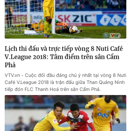
Thị trường 24h
Tấm lòng Việt
VTV4
Vươn mình bằng AI
VTV9
VTV8
Lịch thi đấu và trực tiếp vòng 8 Nuti Café
Liên hệ tòa soạn
English
V.League 2018: Tâm điểm trên sân Cẩm
Phả
VTV.vn - Cuộc đối đầu đáng chú ý nhất tại vòng 8 Nuti
Café V.League 2018 là trận đấu giữa Than Quảng Ninh
THỜI BÁO VTV
tiếp đón FLC Thanh Hoá trên sân Cẩm Phả.
Theo dõi báo trên
Cơ quan chủ quản:
Đài Truyền hình Việt Nam