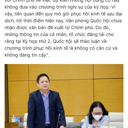
Giao lưu trực tuyến
với Chính phủ về việc dự kiến những nội dung có hay
Sản phẩm
không đưa vào chương trình nghị sự của kỳ họp. Vì
vậy, liên quan đến quy mô gói phục hồi kinh tế sau đại
Lịch phát sóng
Thị trường
dịch, tới thời điểm hiện nay, Văn phòng Quốc hội chưa
nhận được văn bản đề xuất từ Chính phủ. Do đó,
Tư vấn
những thông tin của cá nhân, tổ chức đăng tải cho
Chuyên mục khác
rằng tại Kỳ họp thứ 2, Quốc hội sẽ thảo luận về
Emagazine
chương trình phục hồi kinh tế là không có căn cứ và
Podcast
không đáng tin cậy".
Photo
Infographic
Video
Shorts video
VTV Money
VTV Thể thao
VTV Sức khoẻ
Bất động sản