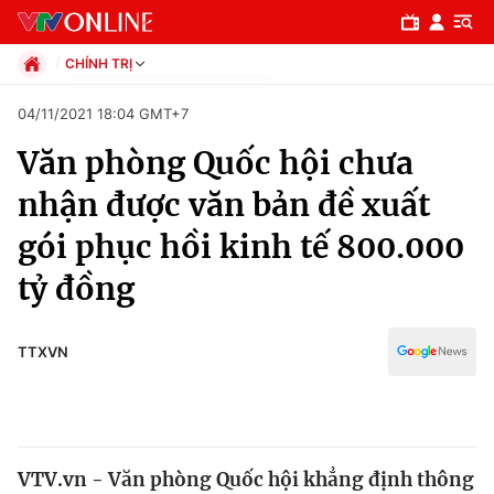
CHÍNH TRỊ
Chính trị
04/11/2021 18:04 GMT+7
Xã hội
Văn phòng Quốc hội chưa
Pháp luật
Chuyên mục
Kinh tế
nhận được văn bản đề xuất
Thể thao
Chính trị
gói phục hồi kinh tế 800.000
Truyền hình
Văn hóa - Giải trí
tỷ đồng
Xã hội
Y tế
Đời sống
Pháp luật
TTXVN
Công nghệ
Giáo dục
Y tế
Thế giới
VTV.vn - Văn phòng Quốc hội khẳng định thông