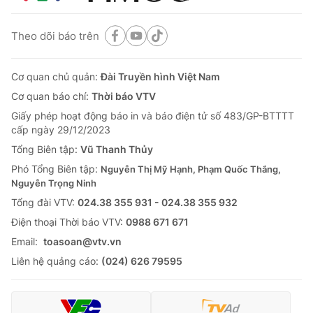
Theo dõi báo trên
Cơ quan chủ quản:
Đài Truyền hình Việt Nam
Cơ quan báo chí:
Thời báo VTV
Giấy phép hoạt động báo in và báo điện tử số 483/GP-BTTTT
cấp ngày 29/12/2023
Tổng Biên tập:
Vũ Thanh Thủy
Phó Tổng Biên tập:
Nguyễn Thị Mỹ Hạnh, Phạm Quốc Thắng,
Nguyễn Trọng Ninh
Tổng đài VTV:
024.38 355 931 - 024.38 355 932
Ðiện thoại Thời báo VTV:
0988 671 671
Email:
toasoan@vtv.vn
Liên hệ quảng cáo:
(024) 626 79595