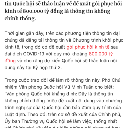
tin Quốc hội sẽ thảo luận về đề xuất gói phục hồi
Tin tức
kinh tế 800.000 tỷ đồng là thông tin không
Kinh tế
chính thống.
Thế giới đó đây
Tài chính
Dữ liệu và đời sống
Câu chuyện quốc tế
Thời gian gần đây, trên các phương tiện thông tin đại
Thị trường
chúng đã đăng tải thông tin về Chương trình khôi phục
Truyền hình
Góc doanh nghiệp
kinh tế, trong đó có đề xuất
gói phục hồi kinh tế
sau
đại dịch COVID-19 với quy mô khoảng
800.000 tỷ
Phim VTV
đồng
và cho rằng dự kiến Quốc hội sẽ thảo luận nội
Giải trí
dung này tại Kỳ họp thứ 2.
Hậu trường
Điện ảnh
Đời sống
Nhân vật
Trong cuộc trao đổi để làm rõ thông tin này, Phó Chủ
Âm nhạc
nhiệm Văn phòng Quốc hội Vũ Minh Tuấn cho biết:
Du lịch
Khán giả
"Văn phòng Quốc hội khẳng định: Đây là thông tin
Giáo dục
Sao
không chính thống. Việc đề xuất nội dung vào chương
Làm đẹp
Giải sao mai
Tuyển sinh
trình nghị sự của Quốc hội cần bảo đảm quy trình của
Công nghệ
Chất lượng cuộc sống
Luật định. Theo đó, trên cơ sở đề xuất của Chính phủ,
Học trực tuyến
Ủy ban Thường vụ Quốc hội sẽ làm việc, thống nhất
Hitech Công nghệ tương lai