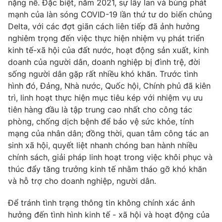
nặng nề. Đặc biệt, năm 2021, sự lây lan và bùng phát
Cơ quan báo chí:
Thời báo VTV
mạnh của làn sóng COVID-19 lần thứ tư do biến chủng
Delta, với các đợt giãn cách liên tiếp đã ảnh hưởng
Giấy phép hoạt động báo in và báo điện tử số 483/GP-BTTTT
cấp ngày 29/12/2023
nghiêm trọng đến việc thực hiện nhiệm vụ phát triển
kinh tế-xã hội của đất nước, hoạt động sản xuất, kinh
Tổng Biên tập:
Vũ Thanh Thủy
doanh của người dân, doanh nghiệp bị đình trệ, đời
Phó Tổng Biên tập:
Nguyễn Thị Mỹ Hạnh, Phạm Quốc Thắng,
sống người dân gặp rất nhiều khó khăn. Trước tình
Nguyễn Trọng Ninh
hình đó, Đảng, Nhà nước, Quốc hội, Chính phủ đã kiên
Tổng đài VTV:
024.38 355 931 - 024.38 355 932
trì, linh hoạt thực hiện mục tiêu kép với nhiệm vụ ưu
Ðiện thoại Thời báo VTV:
024.66 897 897
tiên hàng đầu là tập trung cao nhất cho công tác
Email:
toasoan@vtv.vn
phòng, chống dịch bệnh để bảo vệ sức khỏe, tính
Liên hệ quảng cáo:
024-7300.7108
mạng của nhân dân; đồng thời, quan tâm công tác an
sinh xã hội, quyết liệt nhanh chóng ban hành nhiều
chính sách, giải pháp linh hoạt trong việc khôi phục và
thúc đẩy tăng trưởng kinh tế nhằm tháo gỡ khó khăn
và hỗ trợ cho doanh nghiệp, người dân.
Để tránh tình trạng thông tin không chính xác ảnh
hưởng đến tình hình kinh tế - xã hội và hoạt động của