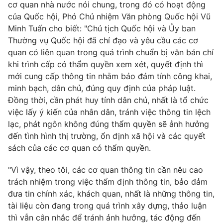
cơ quan nhà nước nói chung, trong đó có hoạt động
của Quốc hội, Phó Chủ nhiệm Văn phòng Quốc hội Vũ
Minh Tuấn cho biết: "Chủ tịch Quốc hội và Ủy ban
Thường vụ Quốc hội đã chỉ đạo và yêu cầu các cơ
® Cấm sao chép dưới mọi hình thức nếu không có sự chấp
quan có liên quan trong quá trình chuẩn bị văn bản chỉ
thuận bằng văn bản. Ghi rõ nguồn VTV.vn khi phát hành lại
khi trình cấp có thẩm quyền xem xét, quyết định thì
thông tin từ website này.
mới cung cấp thông tin nhằm bảo đảm tính công khai,
minh bạch, dân chủ, đúng quy định của pháp luật.
Đồng thời, cần phát huy tính dân chủ, nhất là tổ chức
việc lấy ý kiến của nhân dân, tránh việc thông tin lệch
lạc, phát ngôn không đúng thẩm quyền sẽ ảnh hưởng
đến tình hình thị trường, ổn định xã hội và các quyết
sách của các cơ quan có thẩm quyền.
"Vì vậy, theo tôi, các cơ quan thông tin cần nêu cao
trách nhiệm trong việc thẩm định thông tin, bảo đảm
đưa tin chính xác, khách quan, nhất là những thông tin,
tài liệu còn đang trong quá trình xây dựng, thảo luận
thì vẫn cân nhắc để tránh ảnh hưởng, tác động đến