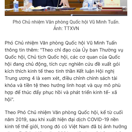
Thị trường 24h
Tấm lòng Việt
VTV4
Vươn mình bằng AI
Phó Chủ nhiệm Văn phòng Quốc hội Vũ Minh Tuấn.
Ảnh: TTXVN
VTV9
VTV8
Phó Chủ nhiệm Văn phòng Quốc hội Vũ Minh Tuấn
thông tin thêm: "Theo chỉ đạo của Ủy ban Thường vụ
Liên hệ tòa soạn
English
Quốc hội, Chủ tịch Quốc hội, các cơ quan của Quốc
hội đang chủ động, tích cực nghiên cứu đề xuất gói
kích thích kinh tế theo tinh thần Kết luận Hội nghị
Trung ương 4 là xem xét, điều chỉnh chính sách tài
khóa và tiền tệ theo hướng linh hoạt và quy mô phù
THỜI BÁO VTV
hợp để thúc đẩy phục hồi và phát triển kinh tế- xã
hội".
Theo Phó Chủ nhiệm Văn phòng Quốc hội, kể từ cuối
Theo dõi báo trên
năm 2019, sau khi xuất hiện đại dịch COVID-19 nền
kinh tế thế giới, trong đó có Việt Nam đã bị ảnh hưởng
Cơ quan chủ quản:
Đài Truyền hình Việt Nam