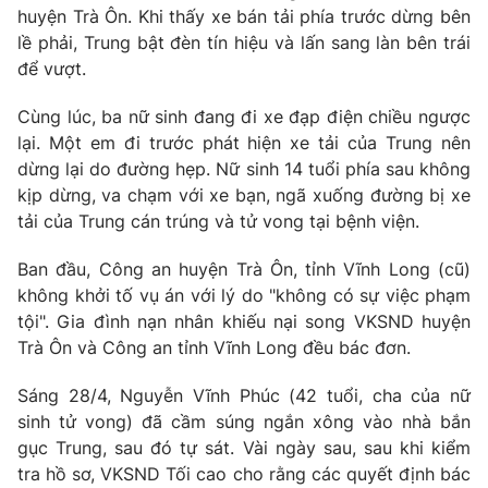
huyện Trà Ôn. Khi thấy xe bán tải phía trước dừng bên
lề phải, Trung bật đèn tín hiệu và lấn sang làn bên trái
để vượt.
Cùng lúc, ba nữ sinh đang đi xe đạp điện chiều ngược
lại. Một em đi trước phát hiện xe tải của Trung nên
dừng lại do đường hẹp. Nữ sinh 14 tuổi phía sau không
kịp dừng, va chạm với xe bạn, ngã xuống đường bị xe
tải của Trung cán trúng và tử vong tại bệnh viện.
Ban đầu, Công an huyện Trà Ôn, tỉnh Vĩnh Long (cũ)
không khởi tố vụ án với lý do "không có sự việc phạm
tội". Gia đình nạn nhân khiếu nại song VKSND huyện
Trà Ôn và Công an tỉnh Vĩnh Long đều bác đơn.
Sáng 28/4, Nguyễn Vĩnh Phúc (42 tuổi, cha của nữ
sinh tử vong) đã cầm súng ngắn xông vào nhà bắn
gục Trung, sau đó tự sát. Vài ngày sau, sau khi kiểm
tra hồ sơ, VKSND Tối cao cho rằng các quyết định bác