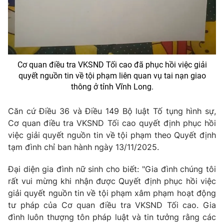
THỜI BÁO VTV
Cơ quan điều tra VKSND Tối cao đã phục hồi việc giải
quyết nguồn tin về tội phạm liên quan vụ tai nạn giao
Theo dõi báo trên
thông ở tỉnh Vĩnh Long.
Cơ quan chủ quản:
Đài Truyền hình Việt Nam
Căn cứ Điều 36 và Điều 149 Bộ luật Tố tụng hình sự,
Cơ quan báo chí:
Thời báo VTV
Cơ quan điều tra VKSND Tối cao quyết định phục hồi
việc giải quyết nguồn tin về tội phạm theo Quyết định
Giấy phép hoạt động báo in và báo điện tử số 483/GP-BTTTT
cấp ngày 29/12/2023
tạm đình chỉ ban hành ngày 13/11/2025.
Tổng Biên tập:
Vũ Thanh Thủy
Đại diện gia đình nữ sinh cho biết: "Gia đình chúng tôi
Phó Tổng Biên tập:
Nguyễn Thị Mỹ Hạnh, Phạm Quốc Thắng,
rất vui mừng khi nhận được Quyết định phục hồi việc
Nguyễn Trọng Ninh
giải quyết nguồn tin về tội phạm xâm phạm hoạt động
Tổng đài VTV:
024.38 355 931 - 024.38 355 932
tư pháp của Cơ quan điều tra VKSND Tối cao. Gia
Ðiện thoại Thời báo VTV:
024.66 897 897
đình luôn thượng tôn pháp luật và tin tưởng rằng các