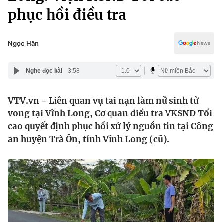
Chính trị
phục hồi điều tra
Truyền hình
Văn hóa - Giải trí
Xã hội
Y tế
Ngọc Hân
Đời sống
Pháp luật
Công nghệ
Nghe đọc bài
3:58
Giáo dục
Y tế
VTV.vn - Liên quan vụ tai nạn làm nữ sinh tử
vong tại Vĩnh Long, Cơ quan điều tra VKSND Tối
Thế giới
cao quyết định phục hồi xử lý nguồn tin tại Công
Tin tức
an huyện Trà Ôn, tỉnh Vĩnh Long (cũ).
Kinh tế
Thế giới đó đây
Tài chính
Dữ liệu và đời sống
Câu chuyện quốc tế
Thị trường
Truyền hình
Góc doanh nghiệp