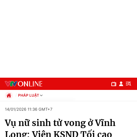
PHÁP LUẬT
Chính trị
14/01/2026 11:36 GMT+7
Xã hội
Vụ nữ sinh tử vong ở Vĩnh
Pháp luật
Chuyên mục
Kinh tế
Long: Viện KSND Tối cao
Thể thao