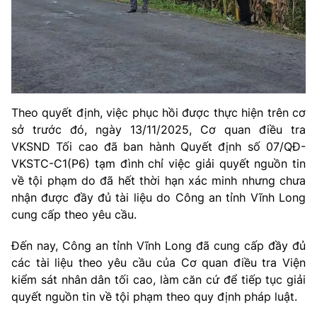
Phim VTV
Giải trí
Hậu trường
Điện ảnh
Đời sống
Nhân vật
Âm nhạc
Du lịch
Khán giả
Giáo dục
Sao
Theo quyết định, việc phục hồi được thực hiện trên cơ
Làm đẹp
Giải sao mai
Tuyển sinh
sở trước đó, ngày 13/11/2025, Cơ quan điều tra
Công nghệ
Chất lượng cuộc sống
VKSND Tối cao đã ban hành Quyết định số 07/QĐ-
Học trực tuyến
VKSTC-C1(P6) tạm đình chỉ việc giải quyết nguồn tin
Hitech Công nghệ tương lai
Giao lưu trực tuyến
về tội phạm do đã hết thời hạn xác minh nhưng chưa
Sản phẩm
nhận được đầy đủ tài liệu
do Công an tỉnh Vĩnh Long
cung cấp theo yêu cầu.
Lịch phát sóng
Thị trường
Đến nay, Công an tỉnh Vĩnh Long đã cung cấp đầy đủ
Tư vấn
các tài liệu theo yêu cầu của Cơ quan điều tra Viện
Chuyên mục khác
kiểm sát nhân dân tối cao, làm căn cứ để tiếp tục giải
quyết nguồn tin về tội phạm theo quy định pháp luật.
Emagazine
Podcast