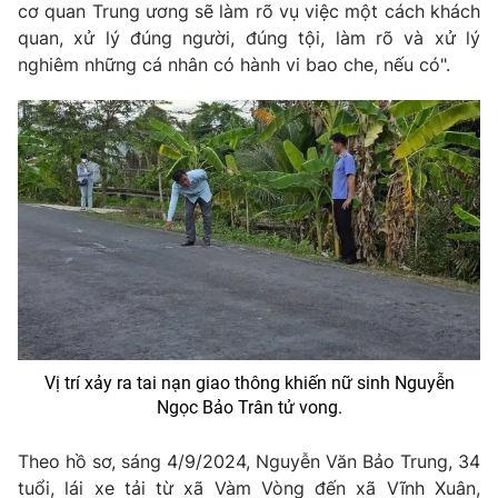
Email:
toasoan@vtv.vn
cơ quan Trung ương sẽ làm rõ vụ việc một cách khách
Liên hệ quảng cáo:
024-7300.7108
quan, xử lý đúng người, đúng tội, làm rõ và xử lý
nghiêm những cá nhân có hành vi bao che, nếu có".
® Cấm sao chép dưới mọi hình thức nếu không có sự chấp
thuận bằng văn bản. Ghi rõ nguồn VTV.vn khi phát hành lại
Vị trí xảy ra tai nạn giao thông khiến nữ sinh Nguyễn
thông tin từ website này.
Ngọc Bảo Trân tử vong.
Theo hồ sơ, sáng 4/9/2024, Nguyễn Văn Bảo Trung, 34
tuổi, lái xe tải từ xã Vàm Vòng đến xã Vĩnh Xuân,