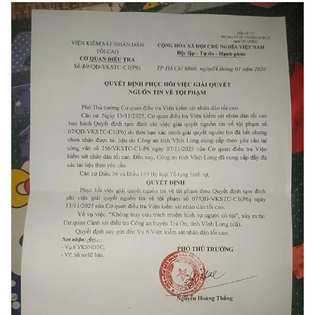
Photo
Infographic
Video
Shorts video
VTV Money
VTV Thể thao
VTV Sức khoẻ
Bất động sản
Thị trường 24h
Tấm lòng Việt
VTV4
Vươn mình bằng AI
VTV9
VTV8
Liên hệ tòa soạn
English