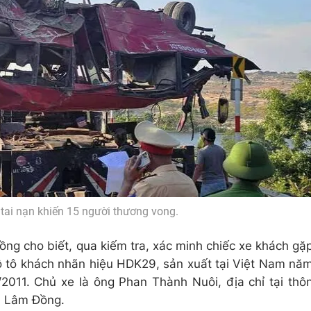
 tai nạn khiến 15 người thương vong.
ng cho biết, qua kiếm tra, xác minh chiếc xe khách gặ
 tô khách nhãn hiệu HDK29, sản xuất tại Việt Nam nă
2011. Chủ xe là ông Phan Thành Nuôi, địa chỉ tại thô
h Lâm Đồng.