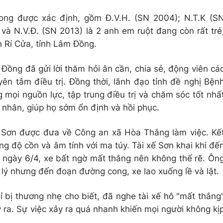
vong được xác định, gồm Đ.V.H. (SN 2004); N.T.K (S
và N.V.Đ. (SN 2013) là 2 anh em ruột đang còn rất trẻ
n Rí Cửa, tỉnh Lâm Đồng.
Đồng đã gửi lời thăm hỏi ân cần, chia sẻ, động viên cá
ên tâm điều trị. Đồng thời, lãnh đạo tỉnh đề nghị Bện
mọi nguồn lực, tập trung điều trị và chăm sóc tốt nhấ
nhân, giúp họ sớm ổn định và hồi phục.
h Sơn được đưa về Công an xã Hòa Thắng làm việc. Kế
g độ cồn và âm tính với ma túy. Tài xế Sơn khai khi đế
ngày 6/4, xe bất ngờ mất thắng nên không thể rẽ. Ôn
 lý nhưng đến đoạn đường cong, xe lao xuống lề và lật.
 bị thương nhẹ cho biết, đã nghe tài xế hô "mất thắng
y ra. Sự việc xảy ra quá nhanh khiến mọi người không kị