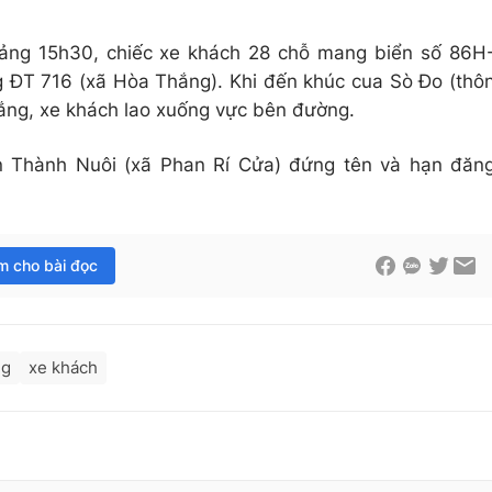
oảng 15h30, chiếc xe khách 28 chỗ mang biển số 86H
g ĐT 716 (xã Hòa Thắng). Khi đến khúc cua Sò Đo (thô
ắng, xe khách lao xuống vực bên đường.
n Thành Nuôi (xã Phan Rí Cửa) đứng tên và hạn đăn
im cho bài đọc
ng
xe khách