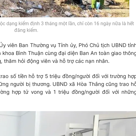
c dạng kiểm định 3 tháng một lần, chỉ còn 16 ngày nữa là hết
đăng kiểm.
y viên Ban Thường vụ Tỉnh ủy, Phó Chủ tịch UBND tỉn
a khoa Bình Thuận cùng đại diện Ban An toàn giao thôn
 thăm hỏi động viên và hỗ trợ các nạn nhân.
ao số tiền hỗ trợ 5 triệu đồng/người đối với trường hợ
những người bị thương. UBND xã Hòa Thắng cũng trao h
rường hợp tử vong và 1 triệu đồng/người đối với nhữn