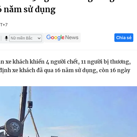
6 năm sử dụng
Góc ảnh
MT+7
Giáo dục
Công nghệ
Chia sẻ
Tuyển sinh
Hitech Công ng
Học trực tuyến
Sản phẩm
n xe khách khiến 4 người chết, 11 người bị thương,
g
Thị trường
định xe khách đã qua 16 năm sử dụng, còn 16 ngày
Tư vấn