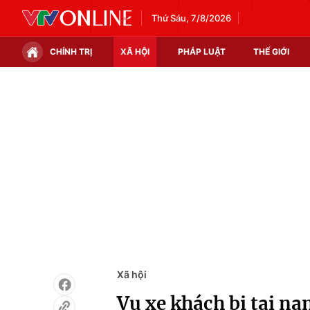
Thứ Sáu, 7/8/2026
CHÍNH TRỊ
XÃ HỘI
PHÁP LUẬT
THẾ GIỚI
Chính trị
Xã hội
Thế giới
Kinh tế
Tin tức
Tài chính
Thế giới đó đây
Thị trường
Câu chuyện quốc tế
Góc doanh nghiệp
Dữ liệu và đời sống
Xã hội
Vụ xe khách bị tai nạ