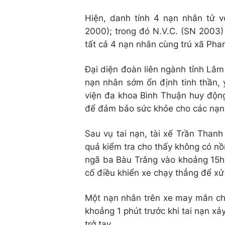
Hiện, danh tính 4 nạn nhân tử 
2000); trong đó N.V.C. (SN 2003) 
tất cả 4 nạn nhân cùng trú xã Pha
Đại diện đoàn liên ngành tỉnh Lâm 
nạn nhân sớm ổn định tinh thần, y
viện đa khoa Bình Thuận huy động 
để đảm bảo sức khỏe cho các nạn 
Sau vụ tai nạn, tài xế Trần Than
quả kiểm tra cho thấy không có nồn
ngã ba Bàu Trắng vào khoảng 15h 
cố điều khiển xe chạy thẳng để xử
Một nạn nhân trên xe may mắn chỉ
khoảng 1 phút trước khi tai nạn xả
trở tay.