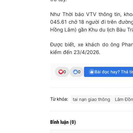
Như Thời báo VTV thông tin, kh
045.61 chở 18 người đi trên đườn
Hồng Lâm) gần Khu du lịch Bàu Tr
Được biết, xe khách do ông Pha
kiểm đến 23/4/2026.
0
0
Bài đọc hay? Thả t
Từ khóa:
tai nạn giao thông
Lâm Đồ
Bình luận
(
0
)