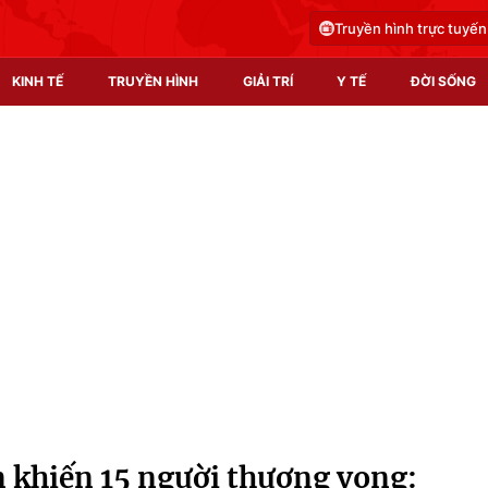
Truyền hình trực tuyến
KINH TẾ
TRUYỀN HÌNH
GIẢI TRÍ
Y TẾ
ĐỜI SỐNG
Pháp luật
Y tế
Truyền hình
Multimedia
Phim VTV
Video
Hậu trường
Shorts video
Nhân vật
Podcast
Khán giả
EMagazine
Giải sao mai
Photo
n khiến 15 người thương vong:
Infographic