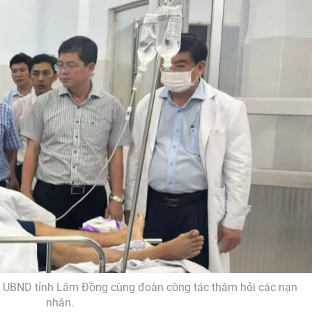
h UBND tỉnh Lâm Đồng cùng đoàn công tác thăm hỏi các nạn
nhân.