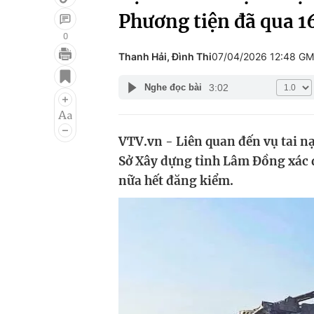
Phương tiện đã qua 1
0
Thanh Hải, Đình Thi
07/04/2026 12:48 G
Giải trí
Đời sống
3:02
Nghe đọc bài
Điện ảnh
Du lịch
Âm nhạc
Làm đẹp
VTV.vn - Liên quan đến vụ tai nạ
Sao
Chất lượng cuộc sốn
Sở Xây dựng tỉnh Lâm Đồng xác 
nữa hết đăng kiểm.