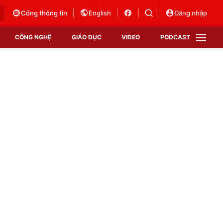
Cổng thông tin
English
Đăng nhập
CÔNG NGHỆ
GIÁO DỤC
VIDEO
PODCAST
VTV Money
VTV Thể thao
VTV Sức khoẻ
Bất động sản
Thị trường 24h
Tấm lòng Việt
Vươn mình bằng AI
VTV4
VTV8
VTV9
Lịch phát sóng
Giao lưu trực tuyến
Sự kiện