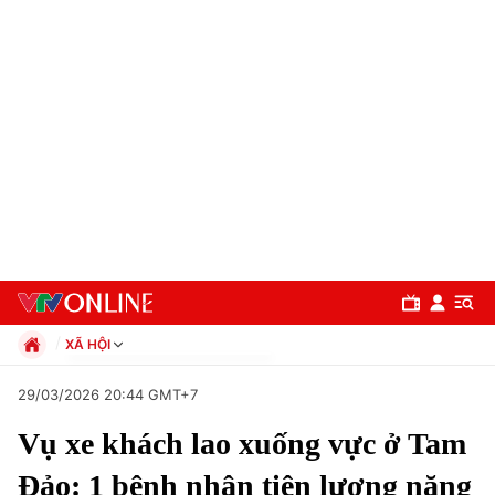
XÃ HỘI
Chính trị
29/03/2026 20:44 GMT+7
Xã hội
Pháp luật
Vụ xe khách lao xuống vực ở Tam
Chuyên mục
Kinh tế
Đảo: 1 bệnh nhân tiên lượng nặng
Thể thao