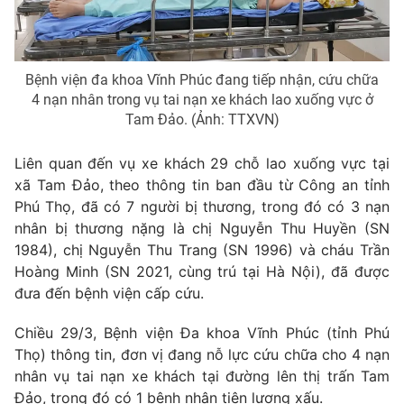
Phim VTV
Giải trí
Hậu trường
Điện ảnh
Đời sống
Nhân vật
Bệnh viện đa khoa Vĩnh Phúc đang tiếp nhận, cứu chữa
Âm nhạc
4 nạn nhân trong vụ tai nạn xe khách lao xuống vực ở
Du lịch
Khán giả
Tam Đảo. (Ảnh: TTXVN)
Giáo dục
Sao
Làm đẹp
Giải sao mai
Tuyển sinh
Liên quan đến vụ xe khách 29 chỗ lao xuống vực tại
Công nghệ
Chất lượng cuộc sống
xã Tam Đảo, theo thông tin ban đầu từ Công an tỉnh
Học trực tuyến
Phú Thọ, đã có 7 người bị thương, trong đó có 3 nạn
Hitech Công nghệ tương lai
nhân bị thương nặng là chị Nguyễn Thu Huyền (SN
Giao lưu trực tuyến
1984), chị Nguyễn Thu Trang (SN 1996) và cháu Trần
Sản phẩm
Hoàng Minh (SN 2021, cùng trú tại Hà Nội), đã được
Lịch phát sóng
Thị trường
đưa đến bệnh viện cấp cứu.
Tư vấn
Chiều 29/3, Bệnh viện Đa khoa Vĩnh Phúc (tỉnh Phú
Chuyên mục khác
Thọ) thông tin, đơn vị đang nỗ lực cứu chữa cho 4 nạn
nhân vụ tai nạn xe khách tại đường lên thị trấn Tam
Emagazine
Podcast
Đảo, trong đó có 1 bệnh nhân tiên lượng xấu.