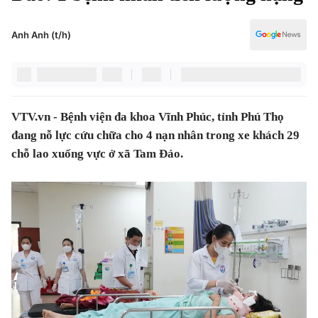
Chính trị
Truyền hình
Văn hóa - Giải trí
Anh Anh (t/h)
Xã hội
Y tế
Đời sống
Pháp luật
Công nghệ
Giáo dục
VTV.vn - Bệnh viện đa khoa Vĩnh Phúc, tỉnh Phú Thọ
Y tế
đang nỗ lực cứu chữa cho 4 nạn nhân trong xe khách 29
chỗ lao xuống vực ở xã Tam Đảo.
Thế giới
Tin tức
Kinh tế
Thế giới đó đây
Tài chính
Dữ liệu và đời sống
Câu chuyện quốc tế
Thị trường
Truyền hình
Góc doanh nghiệp