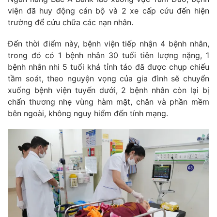
viện đã huy động cán bộ và 2 xe cấp cứu đến hiện
trường để cứu chữa các nạn nhân.
Đến thời điểm này, bệnh viện tiếp nhận 4 bệnh nhân,
THỜI BÁO VTV
trong đó có 1 bệnh nhân 30 tuổi tiên lượng nặng, 1
bệnh nhân nhi 5 tuổi khá tỉnh táo đã được chụp chiếu
tầm soát, theo nguyện vọng của gia đình sẽ chuyển
xuống bệnh viện tuyến dưới, 2 bệnh nhân còn lại bị
Theo dõi báo trên
chấn thương nhẹ vùng hàm mặt, chân và phần mềm
bên ngoài, không nguy hiểm đến tính mạng.
Cơ quan chủ quản:
Đài Truyền hình Việt Nam
Cơ quan báo chí:
Thời báo VTV
Giấy phép hoạt động báo in và báo điện tử số 483/GP-BTTTT
cấp ngày 29/12/2023
Tổng Biên tập:
Vũ Thanh Thủy
Phó Tổng Biên tập:
Nguyễn Thị Mỹ Hạnh, Phạm Quốc Thắng,
Nguyễn Trọng Ninh
Tổng đài VTV:
024.38 355 931 - 024.38 355 932