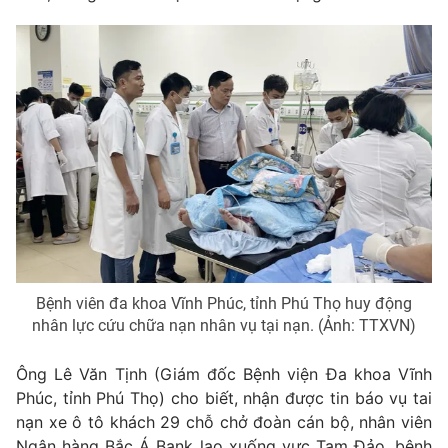
Photo
Infographic
Video
Shorts video
VTV Money
VTV Thể thao
VTV Sức khoẻ
Bất động sản
Thị trường 24h
Tấm lòng Việt
Bệnh viên đa khoa Vĩnh Phúc, tỉnh Phú Thọ huy động
VTV4
Vươn mình bằng AI
nhân lực cứu chữa nạn nhân vụ tại nạn. (Ảnh: TTXVN)
Ông Lê Văn Tịnh (Giám đốc Bệnh viện Đa khoa Vĩnh
VTV9
VTV8
Phúc, tỉnh Phú Thọ) cho biết, nhận được tin báo vụ tai
nạn xe ô tô khách 29 chỗ chở đoàn cán bộ, nhân viên
Liên hệ tòa soạn
English
Ngân hàng Bắc Á Bank lao xuống vực Tam Đảo, bệnh