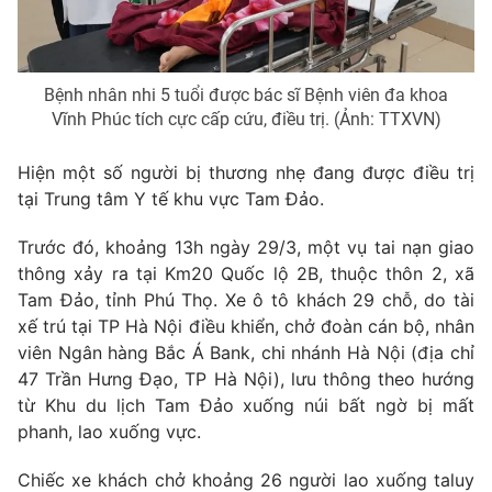
Ðiện thoại Thời báo VTV:
024.66 897 897
Email:
toasoan@vtv.vn
Liên hệ quảng cáo:
024-7300.7108
Bệnh nhân nhi 5 tuổi được bác sĩ Bệnh viên đa khoa
Vĩnh Phúc tích cực cấp cứu, điều trị. (Ảnh: TTXVN)
Hiện một số người bị thương nhẹ đang được điều trị
tại Trung tâm Y tế khu vực Tam Đảo.
Trước đó, khoảng 13h ngày 29/3, một vụ tai nạn giao
thông xảy ra tại Km20 Quốc lộ 2B, thuộc thôn 2, xã
Tam Đảo, tỉnh Phú Thọ. Xe ô tô khách 29 chỗ, do tài
xế trú tại TP Hà Nội điều khiển, chở đoàn cán bộ, nhân
viên Ngân hàng Bắc Á Bank, chi nhánh Hà Nội (địa chỉ
47 Trần Hưng Đạo, TP Hà Nội), lưu thông theo hướng
® Cấm sao chép dưới mọi hình thức nếu không có sự chấp
từ Khu du lịch Tam Đảo xuống núi bất ngờ bị mất
thuận bằng văn bản. Ghi rõ nguồn VTV.vn khi phát hành lại
thông tin từ website này.
phanh, lao xuống vực.
Chiếc xe khách chở khoảng 26 người lao xuống taluy