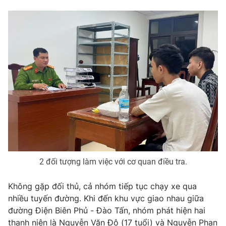
THỜI BÁO VTV
Theo dõi báo trên
Cơ quan chủ quản:
Đài Truyền hình Việt Nam
Cơ quan báo chí:
Thời báo VTV
Giấy phép hoạt động báo in và báo điện tử số 483/GP-BTTTT
2 đối tượng làm việc với cơ quan điều tra.
cấp ngày 29/12/2023
Tổng Biên tập:
Vũ Thanh Thủy
Không gặp đối thủ, cả nhóm tiếp tục chạy xe qua
Phó Tổng Biên tập:
Nguyễn Thị Mỹ Hạnh, Phạm Quốc Thắng,
nhiều tuyến đường. Khi đến khu vực giao nhau giữa
Nguyễn Trọng Ninh
đường Điện Biên Phủ - Đào Tấn, nhóm phát hiện hai
Tổng đài VTV:
024.38 355 931 - 024.38 355 932
thanh niên là Nguyễn Văn Đô (17 tuổi) và Nguyễn Phan