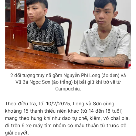
Photo
Infographic
Video
Shorts video
VTV Money
VTV Thể thao
VTV Sức khoẻ
Bất động sản
2 đối tượng truy nã gồm Nguyễn Phi Long (áo đen) và
Thị trường 24h
Tấm lòng Việt
Vũ Bá Ngọc Sơn (áo trắng) bị bắt giữ khi trở về từ
Campuchia.
VTV4
Vươn mình bằng AI
Theo điều tra, tối 10/2/2025, Long và Sơn cùng
khoảng 15 thanh thiếu niên khác (từ 14 đến 18 tuổi)
VTV9
VTV8
mang theo hung khí như dao tự chế, kiếm, vỏ chai bia,
đi trên 6 xe máy tìm nhóm có mâu thuẫn từ trước để
giải quyết.
Liên hệ tòa soạn
English