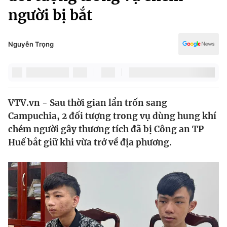
Chính trị
người bị bắt
Truyền hình
Văn hóa - Giải trí
Xã hội
Y tế
Nguyễn Trọng
Đời sống
Pháp luật
Công nghệ
Giáo dục
Y tế
VTV.vn - Sau thời gian lẩn trốn sang
Campuchia, 2 đối tượng trong vụ dùng hung khí
Thế giới
chém người gây thương tích đã bị Công an TP
Tin tức
Huế bắt giữ khi vừa trở về địa phương.
Kinh tế
Thế giới đó đây
Tài chính
Dữ liệu và đời sống
Câu chuyện quốc tế
Thị trường
Truyền hình
Góc doanh nghiệp