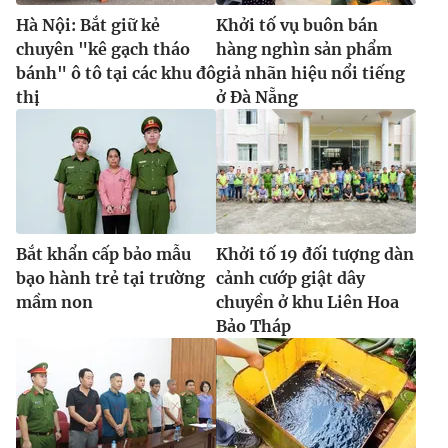
Hà Nội: Bắt giữ kẻ
Khởi tố vụ buôn bán
chuyên "kê gạch tháo
hàng nghìn sản phẩm
bánh" ô tô tại các khu đô
giả nhãn hiệu nổi tiếng
thị
ở Đà Nẵng
Bắt khẩn cấp bảo mẫu
Khởi tố 19 đối tượng dàn
bạo hành trẻ tại trường
cảnh cướp giật dây
mầm non
chuyền ở khu Liên Hoa
Bảo Tháp