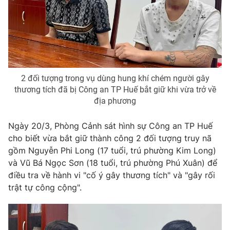
Phim VTV
Giải trí
Hậu trường
Điện ảnh
Đời sống
Nhân vật
Âm nhạc
Du lịch
Khán giả
Giáo dục
Sao
2 đối tượng trong vụ dùng hung khí chém người gây
Làm đẹp
Giải sao mai
thương tích đã bị Công an TP Huế bắt giữ khi vừa trở về
Tuyển sinh
Công nghệ
địa phương
Chất lượng cuộc sống
Học trực tuyến
Hitech Công nghệ tương lai
Ngày 20/3, Phòng Cảnh sát hình sự Công an TP Huế
Giao lưu trực tuyến
cho biết vừa bắt giữ thành công 2 đối tượng truy nã
Sản phẩm
gồm Nguyễn Phi Long (17 tuổi, trú phường Kim Long)
Lịch phát sóng
và Vũ Bá Ngọc Sơn (18 tuổi, trú phường Phú Xuân) để
Thị trường
điều tra về hành vi "cố ý gây thương tích" và "gây rối
Tư vấn
trật tự công cộng".
Chuyên mục khác
Emagazine
Podcast