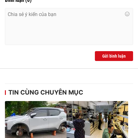
Bình luận
(
0
)
Gửi bình luận
TIN CÙNG CHUYÊN MỤC