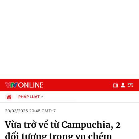
PHÁP LUẬT
Chính trị
20/03/2026 20:48 GMT+7
Xã hội
Vừa trở về từ Campuchia, 2
Pháp luật
Chuyên mục
Kinh tế
đối tượng trong vụ chém
Thể thao