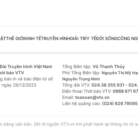
UẬT
THẾ GIỚI
KINH TẾ
TRUYỀN HÌNH
GIẢI TRÍ
Y TẾ
ĐỜI SỐNG
CÔNG NG
Đài Truyền hình Việt Nam
Tổng Biên tập:
Vũ Thanh Thủy
hời báo VTV
Phó Tổng Biên tập:
Nguyễn Thị Mỹ Hạ
g báo in và báo điện tử số
Nguyễn Trọng Ninh
 ngày 29/12/2023
Tổng đài VTV:
024.38 355 931 - 024
Ðiện thoại Thời báo VTV:
0988 671 6
Email:
toasoan@vtv.vn
Liên hệ quảng cáo:
(024) 626 79595
bằng văn bản. Ghi rõ nguồn VTV.vn khi phát hành lại thông tin từ w