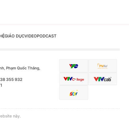
HỆ
GIÁO DỤC
VIDEO
PODCAST
nh, Phạm Quốc Thắng,
.38 355 932
71
ebsite này.