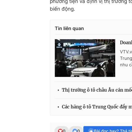
phương tiện và định vị thị trường
biến động.
Tin liên quan
Doanh
VTV.v
Trung
nhu c
Thị trường ô tô châu Âu cán mốc
Các hãng ô tô Trung Quốc đẩy 
0
0
Bài đọc hay? Thả t