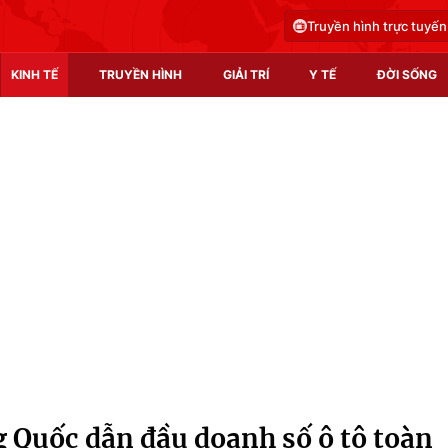
Truyền hình trực tuyến
KINH TẾ
TRUYỀN HÌNH
GIẢI TRÍ
Y TẾ
ĐỜI SỐNG
Pháp luật
Y tế
Truyền hình
Multimedia
Phim VTV
Video
Hậu trường
Shorts video
Nhân vật
Podcast
Khán giả
EMagazine
Giải sao mai
Photo
 Quốc dẫn đầu doanh số ô tô toàn
Infographic