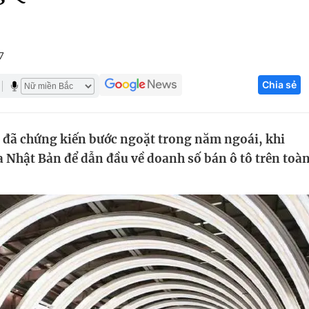
Góc ảnh
7
Giáo dục
Công nghệ
Chia sẻ
Tuyển sinh
Hitech Công ng
Học trực tuyến
Sản phẩm
ới đã chứng kiến bước ngoặt trong năm ngoái, khi
g
Thị trường
a Nhật Bản để dẫn đầu về doanh số bán ô tô trên toà
Tư vấn