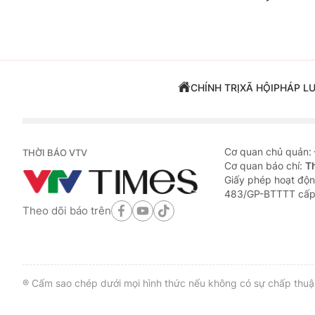
CHÍNH TRỊ
XÃ HỘI
PHÁP L
Cơ quan chủ quản:
THỜI BÁO VTV
Cơ quan báo chí:
T
Giấy phép hoạt độn
483/GP-BTTTT cấp
Theo dõi báo trên
® Cấm sao chép dưới mọi hình thức nếu không có sự chấp thuận 