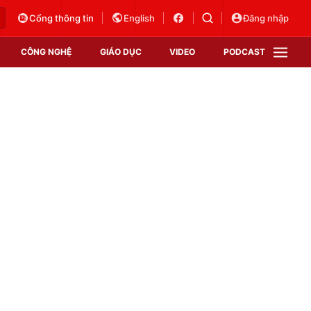
Cổng thông tin
English
Đăng nhập
CÔNG NGHỆ
GIÁO DỤC
VIDEO
PODCAST
VTV Money
VTV Thể thao
VTV Sức khoẻ
Bất động sản
Thị trường 24h
Tấm lòng Việt
Vươn mình bằng AI
VTV4
VTV8
VTV9
Lịch phát sóng
Giao lưu trực tuyến
Sự kiện