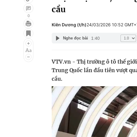
cầu
0
Kiên Dương (t/h)
24/03/2026 10:52 GMT+
Giải trí
Đời sống
1:40
Nghe đọc bài
Điện ảnh
Du lịch
Âm nhạc
Làm đẹp
VTV.vn - Thị trường ô tô thế gi
Sao
Chất lượng cuộc sốn
Trung Quốc lần đầu tiên vượt qu
cầu.