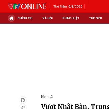
Thứ Năm, 6/8/2026
CHÍNH TRỊ
XÃ HỘI
PHÁP LUẬT
THẾ GIỚI
Chính trị
Xã hội
Thế giới
Kinh tế
Tin tức
Tài chính
Thế giới đó đây
Thị trường
Câu chuyện quốc tế
Góc doanh nghiệp
Dữ liệu và đời sống
Kinh tế
Vượt Nhật Bản, Trung