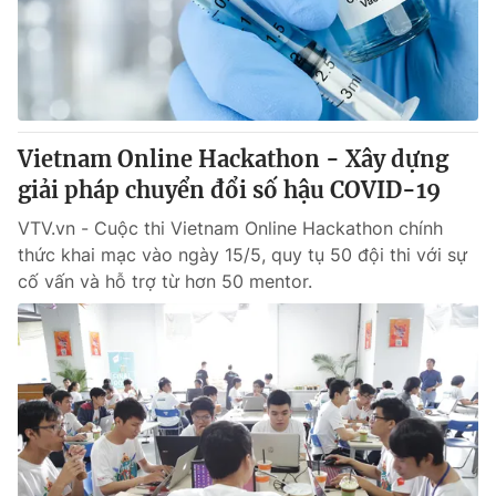
Giấy phép hoạt động báo in và báo điện tử số 483/GP-BTTTT
cấp ngày 29/12/2023
Tổng Biên tập:
Vũ Thanh Thủy
Phó Tổng Biên tập:
Nguyễn Thị Mỹ Hạnh, Phạm Quốc Thắng,
Nguyễn Trọng Ninh
Tổng đài VTV:
Vietnam Online Hackathon - Xây dựng
024.38 355 931 - 024.38 355 932
Ðiện thoại Thời báo VTV:
giải pháp chuyển đổi số hậu COVID-19
024.66 897 897
Email:
toasoan@vtv.vn
VTV.vn - Cuộc thi Vietnam Online Hackathon chính
Liên hệ quảng cáo:
024-7300.7108
thức khai mạc vào ngày 15/5, quy tụ 50 đội thi với sự
cố vấn và hỗ trợ từ hơn 50 mentor.