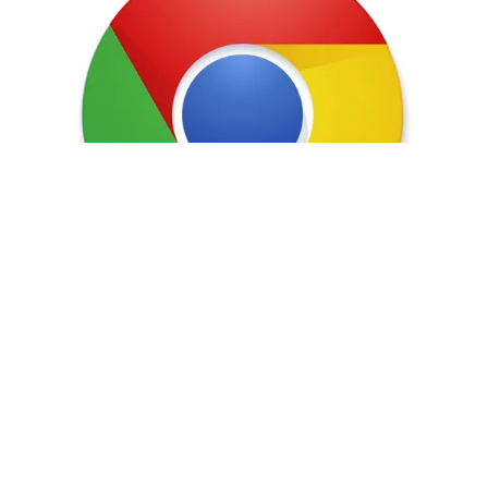
Tin mới
Video
Live
Emagazine
Trang chủ
Hơn 50 website của Việt Nam bị tin tặc
tấn công
Mới đây, đại diện Trung tâm Ứng cứu khẩn cấp máy
tính Việt Nam - Bộ Thông tin và Truyền thông đã xác
nhận, hàng chục website của Việt Nam đang bị một...