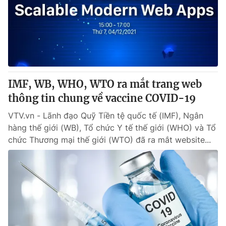
Thị trường 24h
Tấm lòng Việt
VTV4
Vươn mình bằng AI
VTV9
VTV8
IMF, WB, WHO, WTO ra mắt trang web
Liên hệ tòa soạn
English
thông tin chung về vaccine COVID-19
VTV.vn - Lãnh đạo Quỹ Tiền tệ quốc tế (IMF), Ngân
hàng thế giới (WB), Tổ chức Y tế thế giới (WHO) và Tổ
chức Thương mại thế giới (WTO) đã ra mắt website...
THỜI BÁO VTV
Theo dõi báo trên
Cơ quan chủ quản:
Đài Truyền hình Việt Nam
Cơ quan báo chí:
Thời báo VTV