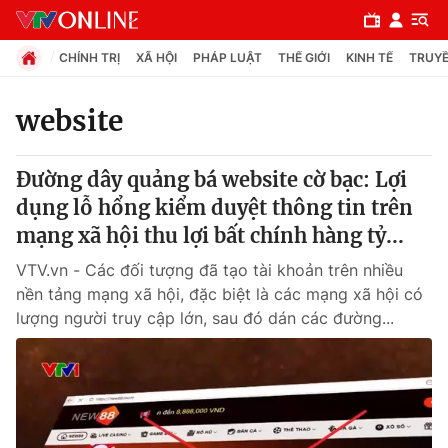
CHÍNH TRỊ
XÃ HỘI
PHÁP LUẬT
THẾ GIỚI
KINH TẾ
TRUYỀ
website
Chuyên mục
Đường dây quảng bá website cờ bạc: Lợi
Chính trị
dụng lỗ hổng kiểm duyệt thông tin trên
mạng xã hội thu lợi bất chính hàng tỷ...
Xã hội
VTV.vn - Các đối tượng đã tạo tài khoản trên nhiều
nền tảng mạng xã hội, đặc biệt là các mạng xã hội có
Pháp luật
lượng người truy cập lớn, sau đó dán các đường...
Y tế
Thế giới